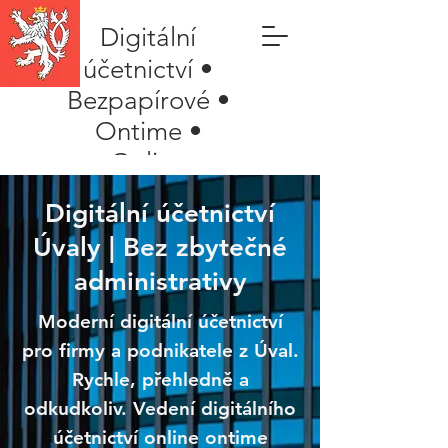
Digitální
účetnictví •
Bezpapírové •
Ontime •
Online
Digitální účetnictví
Úvaly | Bez zbytečné
administrativy
Moderní digitální účetnictví
pro firmy a podnikatele z Úval.
Rychle, přehledně a
odkudkoliv. Vedení digitálního
účetnictví online ontime