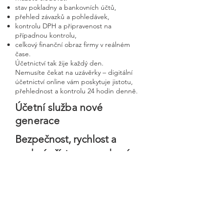
stav pokladny a bankovních účtů,
přehled závazků a pohledávek,
kontrolu DPH a připravenost na
případnou kontrolu,
celkový finanční obraz firmy v reálném
čase.
Účetnictví tak žije každý den.
Nemusíte čekat na uzávěrky – digitální
účetnictví online vám poskytuje jistotu,
přehlednost a kontrolu 24 hodin denně.
Účetní služba nové
generace
Bezpečnost, rychlost a
osobní přístup v moderní
digitální firmě
Digitální účetnictví stavíme na
bezpečnosti, precizním zpracování a
osobním přístupu ke každému klientovi.
Každá firma má svého vlastního účetního