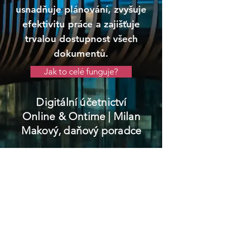
usnadňuje plánování, zvyšuje
efektivitu práce a zajišťuje
trvalou dostupnost všech
dokumentů.
Jak to celé funguje?
Digitální účetnictví
Online & Ontime
| Milan
Makový, daňový poradce
Úvaly