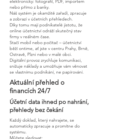
elektronicky: fotografií, PDF, importem
nebo přímo z banky.
Náš systém je okamžitě zařadí, zpracuje
a zobrazí v účetních přehledech.
Díky tomu mají podnikatelé jistotu, že
online účetnictví odráží skutečný stav
firmy v reálném čase.
Stačí mobil nebo počítač – účetnictví
běží ontime, ať jste v centru Prahy, Brně,
Ostravě, Plzni nebo v malé obci.
Digitální provoz zrychluje komunikaci,
snižuje náklady a umožňuje vám věnovat
se vlastnímu podnikání, ne papírování.
Aktuální přehled o
financích 24/7
Účetní data ihned po nahrání,
přehledy bez čekání
Každý doklad, který nahrajete, se
automaticky zpracuje a promítne do
systému.
Můžete sledovat: