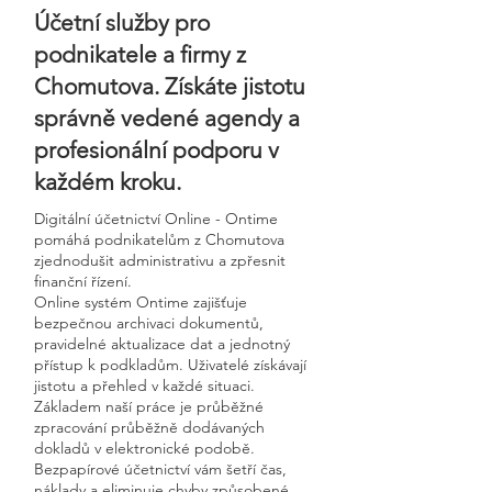
Účetní služby pro
podnikatele a firmy z
Chomutova. Získáte jistotu
správně vedené agendy a
profesionální podporu v
každém kroku.
Digitální účetnictví Online - Ontime
pomáhá podnikatelům z Chomutova
zjednodušit administrativu a zpřesnit
finanční řízení.
Online systém Ontime zajišťuje
bezpečnou archivaci dokumentů,
pravidelné aktualizace dat a jednotný
přístup k podkladům. Uživatelé získávají
jistotu a přehled v každé situaci.
Základem naší práce je průběžné
zpracování průběžně dodávaných
dokladů v elektronické podobě.
Bezpapírové účetnictví vám šetří čas,
náklady a eliminuje chyby způsobené