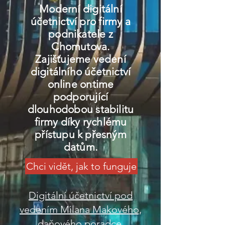
Moderní digitální
účetnictví pro firmy a
podnikatele z
Chomutova.
Zajišťujeme vedení
digitálního účetnictví
online ontime
podporující
dlouhodobou stabilitu
firmy díky rychlému
přístupu k přesným
datům.
Chci vidět, jak to funguje
Digitální účetnictví pod
vedením Milana Makového,
daňového poradce.