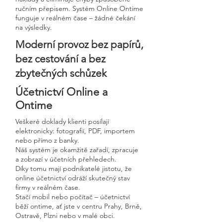
ručním přepisem. Systém Online Ontime
funguje v reálném čase – žádné čekání
na výsledky.
Moderní provoz bez papírů,
bez cestování a bez
zbytečných schůzek
Účetnictví Online a
Ontime
Veškeré doklady klienti posílají
elektronicky: fotografií, PDF, importem
nebo přímo z banky.
Náš systém je okamžitě zařadí, zpracuje
a zobrazí v účetních přehledech.
Díky tomu mají podnikatelé jistotu, že
online účetnictví odráží skutečný stav
firmy v reálném čase.
Stačí mobil nebo počítač – účetnictví
běží ontime, ať jste v centru Prahy, Brně,
Ostravě, Plzni nebo v malé obci.