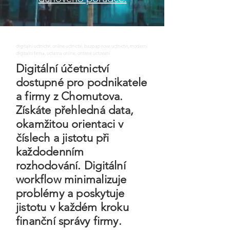
digitalni uctnictvi, online uctnictvi, bezpapirove uctnictvi, moderni
digitalni firma, uctarna online, ontime uctovani
Digitální účetnictví
dostupné pro podnikatele
a firmy z Chomutova.
Získáte přehledná data,
okamžitou orientaci v
číslech a jistotu při
každodenním
rozhodování. Digitální
workflow minimalizuje
problémy a poskytuje
jistotu v každém kroku
finanční správy firmy.