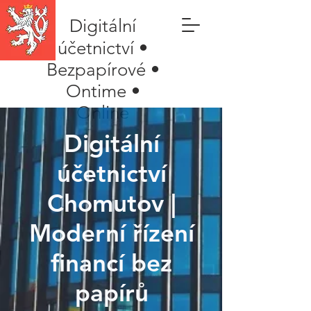
Digitální
účetnictví •
Bezpapírové •
Ontime •
Online
Digitální
účetnictví
Chomutov |
Moderní řízení
financí bez
papírů