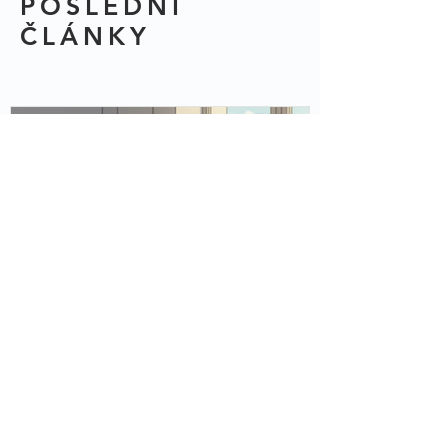
POSLEDNÍ
ČLÁNKY
Úskalí účetních firem při
přechodu na digitalizaci: Proč
pouhé vytěžování dokladů
nestačí?