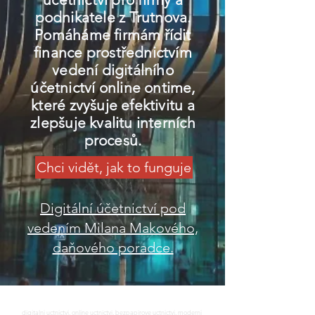
podnikatele z Trutnova.
Pomáháme firmám řídit
finance prostřednictvím
vedení digitálního
účetnictví online ontime,
které zvyšuje efektivitu a
zlepšuje kvalitu interních
procesů.
Chci vidět, jak to funguje
Digitální účetnictví pod
vedením Milana Makového,
daňového poradce.
digitalni uctnictvi, online uctnictvi, bezpapirove uctnictvi, moderni