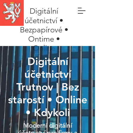
Digitální
účetnictví •
Bezpapírové •
Ontime •
Online
Digitální
účetnictví
Trutnov | Bez
starostí • Online
• Kdykoli
Moderní digitální
účetnictví pro firmy a