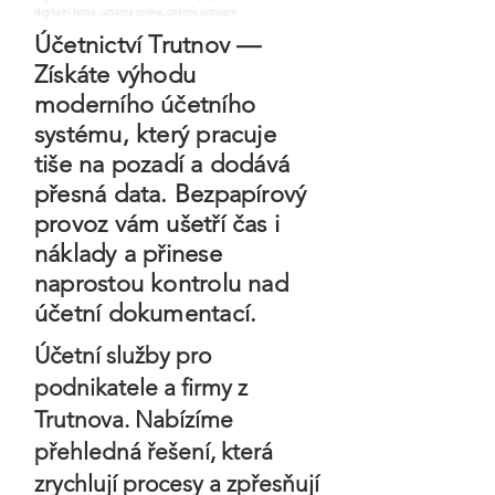
digitalni firma, uctarna online, ontime uctovani
Účetnictví Trutnov —
Získáte výhodu
moderního účetního
systému, který pracuje
tiše na pozadí a dodává
přesná data. Bezpapírový
provoz vám ušetří čas i
náklady a přinese
naprostou kontrolu nad
účetní dokumentací.
Účetní služby pro
podnikatele a firmy z
Trutnova. Nabízíme
přehledná řešení, která
zrychlují procesy a zpřesňují