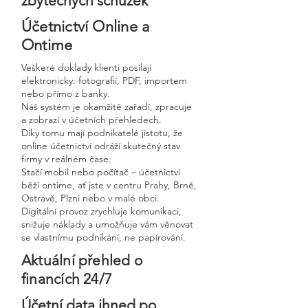
zbytečných schůzek
Účetnictví Online a
Ontime
Veškeré doklady klienti posílají
elektronicky: fotografií, PDF, importem
nebo přímo z banky.
Náš systém je okamžitě zařadí, zpracuje
a zobrazí v účetních přehledech.
Díky tomu mají podnikatelé jistotu, že
online účetnictví odráží skutečný stav
firmy v reálném čase.
Stačí mobil nebo počítač – účetnictví
běží ontime, ať jste v centru Prahy, Brně,
Ostravě, Plzni nebo v malé obci.
Digitální provoz zrychluje komunikaci,
snižuje náklady a umožňuje vám věnovat
se vlastnímu podnikání, ne papírování.
Aktuální přehled o
financích 24/7
Účetní data ihned po