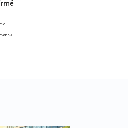
firmě
.
ové
tovanou