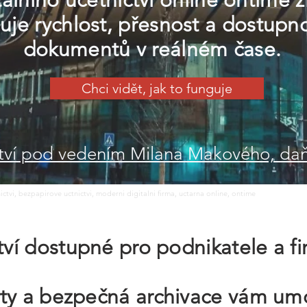
tálního účetnictví online ontime 
juje rychlost, přesnost a dostupn
dokumentů v reálném čase.
Chci vidět, jak to funguje
ictví pod vedením Milana Makového, d
tnictvi, bezpapirove uctnictvi, moderni digitalni firma, uctarna online, ontime
ctví dostupné pro podnikatele a fi
rty a bezpečná archivace vám um