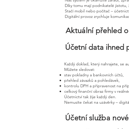
Náš systém je okamžitě zařadí, zpra
Díky tomu mají podnikatelé jistotu, 
Stačí mobil nebo počítač – účetnictv
Digitální provoz zrychluje komunika
Aktuální přehled o
Účetní data ihned 
Každý doklad, který nahrajete, se 
Můžete sledovat:
stav pokladny a bankovních účtů,
přehled závazků a pohledávek,
kontrolu DPH a připravenost na pří
celkový finanční obraz firmy v reáln
Účetnictví tak žije každý den.
Nemusíte čekat na uzávěrky – digitá
Účetní služba nov