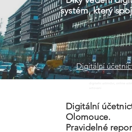
Díky vedení digi
systém, který spo
Digitální účetn
digitalni uctnictvi, online uc
uctovani
Digitální účetni
Olomouce.
Pravidelné repo