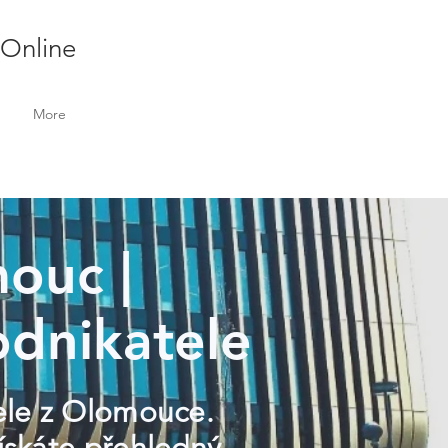
 Online
More
omouc |
odnikatele
tele z Olomouce.