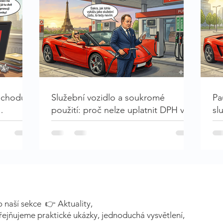
řechodu
Služební vozidlo a soukromé
Pa
použití: proč nelze uplatnit DPH v
sl
plné výši
pr
o naší sekce 👉 Aktuality,
ejňujeme praktické ukázky, jednoduchá vysvětlení,