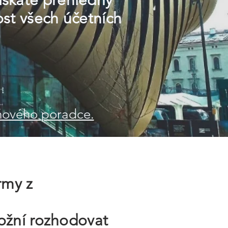
získáte přehledný
ost všech účetních
aňového poradce.
rmy z
ožní rozhodovat