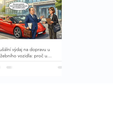
ušální výdaj na dopravu u
užebního vozidla: proč u
ávnických osob často nefunguje