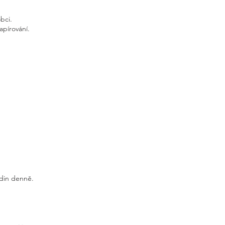
bci.
apírování.
odin denně.