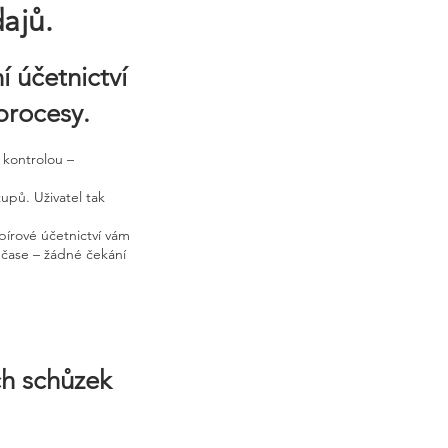
ajů.
í účetnictví
procesy.
 kontrolou –
upů. Uživatel tak
írové účetnictví vám
 čase – žádné čekání
ch schůzek