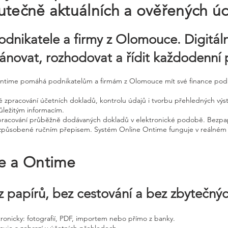
utečně aktuálních a ověřených úd
odnikatele a firmy z Olomouce. Digitáln
ánovat, rozhodovat a řídit každodenní 
 Ontime pomáhá podnikatelům a firmám z Olomouce mít své finance pod
é zpracování účetních dokladů, kontrolu údajů i tvorbu přehledných výst
ůležitým informacím.
pracování průběžně dodávaných dokladů v elektronické podobě. Bezpap
by způsobené ručním přepisem. Systém Online Ontime funguje v reálném
ne a Ontime
 papírů, bez cestování a bez zbytečný
ktronicky: fotografií, PDF, importem nebo přímo z banky.