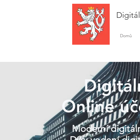
Digitá
Domů
Digitá
Online úč
Moderní digitál