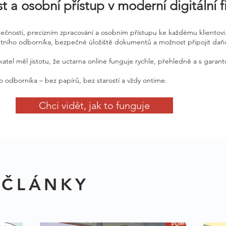
t a osobní přístup v moderní digitální 
zpečnosti, precizním zpracování a osobním přístupu ke každému klientovi
etního odborníka, bezpečné úložiště dokumentů a možnost připojit daň
atel měl jistotu, že uctarna online funguje rychle, přehledně a s garan
o odborníka – bez papírů, bez starostí a vždy ontime.
Chci vidět, jak to funguje
 ČLÁNKY