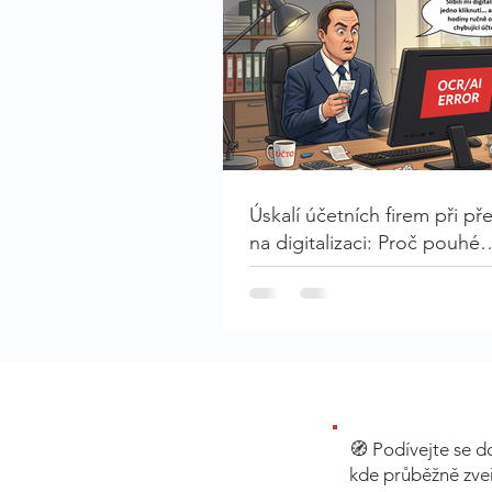
Úskalí účetních firem při p
na digitalizaci: Proč pouhé
vytěžování dokladů nestačí?
🧭 Podívejte se d
kde průběžně zveř