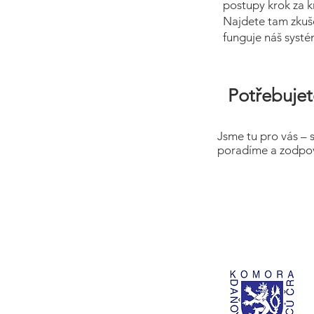
postupy krok za k
Najdete tam zkuše
funguje náš syst
Potřebujet
Jsme tu pro vás – 
poradíme a zodpov