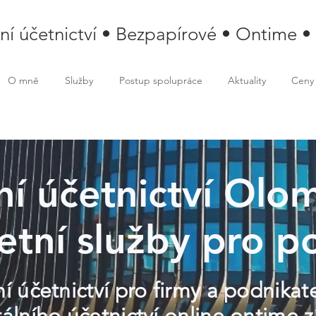
lní účetnictví • Bezpapírové • Ontime •
O mně
Služby
Postup spolupráce
Aktuality
Ceny
lní účetnictví Ol
etní služby pro p
ní účetnictví pro firmy a podnika