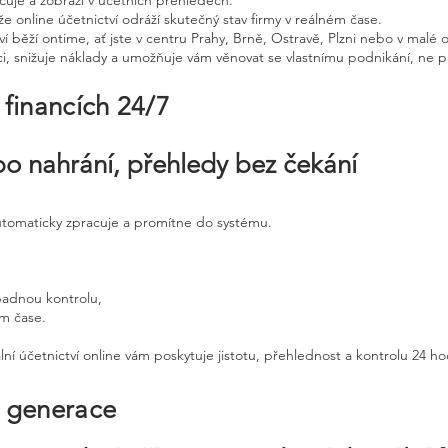
cuje a zobrazí v účetních přehledech.
že online účetnictví odráží skutečný stav firmy v reálném čase.
í běží ontime, ať jste v centru Prahy, Brně, Ostravě, Plzni nebo v malé o
ci, snižuje náklady a umožňuje vám věnovat se vlastnímu podnikání, ne p
 financích 24/7
po nahrání, přehledy bez čekání
automaticky zpracuje a promítne do systému.
padnou kontrolu,
ém čase.
lní účetnictví online vám poskytuje jistotu, přehlednost a kontrolu 24 h
é generace