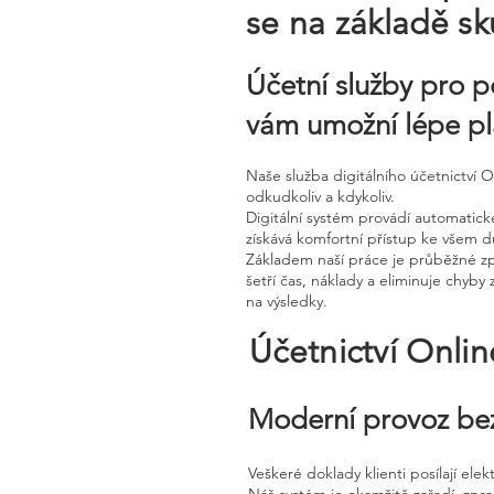
se na základě sk
Účetní služby pro p
vám umožní lépe pl
Naše služba digitálního účetnictví
odkudkoliv a kdykoliv.
Digitální systém provádí automatick
získává komfortní přístup ke všem d
Základem naší práce je průběžné z
šetří čas, náklady a eliminuje chy
na výsledky.
Účetnictví Onli
Moderní provoz bez
Veškeré doklady klienti posílají ele