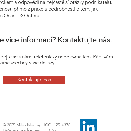
rokem a odpovědi na nejčastější otázky podnikatelů.
nosti přímo z praxe a podrobnosti o tom, jak
ém Online & Ontime.
e více informací? Kontaktujte nás.
spojte se s námi telefonicky nebo e-mailem. Rádi vám
íme všechny vaše dotazy.
Kontaktujte nás
© 2025 Milan Makový | IČO: 12516376
Daňový poradce, evid. č. 0766