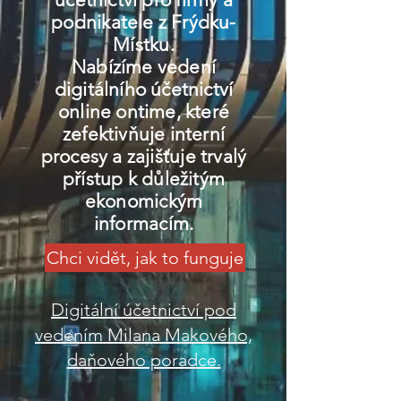
podnikatele z Frýdku-
Místku.
Nabízíme vedení
digitálního účetnictví
online ontime, které
zefektivňuje interní
procesy a zajišťuje trvalý
přístup k důležitým
ekonomickým
informacím.
Chci vidět, jak to funguje
Digitální účetnictví pod
vedením Milana Makového,
daňového poradce.