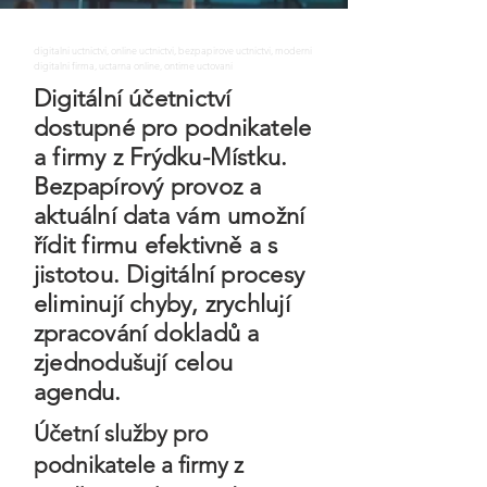
digitalni uctnictvi, online uctnictvi, bezpapirove uctnictvi, moderni
digitalni firma, uctarna online, ontime uctovani
Digitální účetnictví
dostupné pro podnikatele
a firmy z Frýdku-Místku.
Bezpapírový provoz a
aktuální data vám umožní
řídit firmu efektivně a s
jistotou. Digitální procesy
eliminují chyby, zrychlují
zpracování dokladů a
zjednodušují celou
agendu.
Účetní služby pro
podnikatele a firmy z