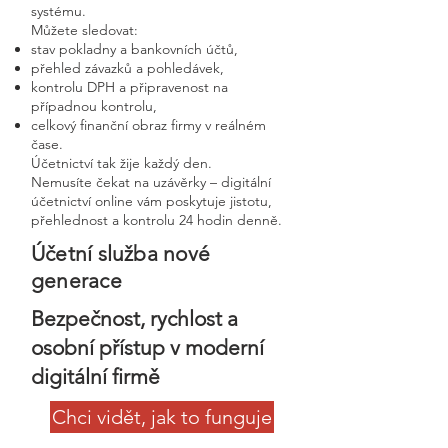
systému.
Můžete sledovat:
stav pokladny a bankovních účtů,
přehled závazků a pohledávek,
kontrolu DPH a připravenost na
případnou kontrolu,
celkový finanční obraz firmy v reálném
čase.
Účetnictví tak žije každý den.
Nemusíte čekat na uzávěrky – digitální
účetnictví online vám poskytuje jistotu,
přehlednost a kontrolu 24 hodin denně.
Účetní služba nové
generace
Bezpečnost, rychlost a
osobní přístup v moderní
digitální firmě
Chci vidět, jak to funguje