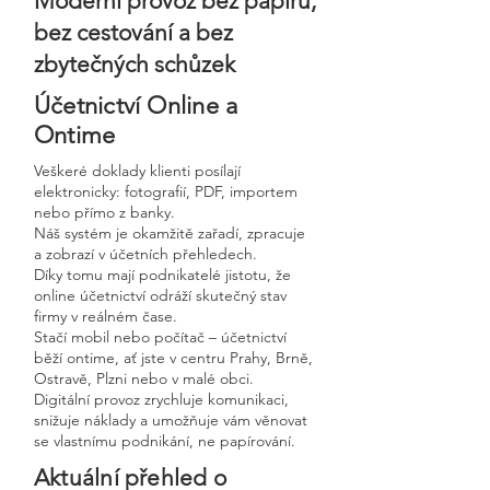
Moderní provoz bez papírů,
bez cestování a bez
zbytečných schůzek
Účetnictví Online a
Ontime
Veškeré doklady klienti posílají
elektronicky: fotografií, PDF, importem
nebo přímo z banky.
Náš systém je okamžitě zařadí, zpracuje
a zobrazí v účetních přehledech.
Díky tomu mají podnikatelé jistotu, že
online účetnictví odráží skutečný stav
firmy v reálném čase.
Stačí mobil nebo počítač – účetnictví
běží ontime, ať jste v centru Prahy, Brně,
Ostravě, Plzni nebo v malé obci.
Digitální provoz zrychluje komunikaci,
snižuje náklady a umožňuje vám věnovat
se vlastnímu podnikání, ne papírování.
Aktuální přehled o