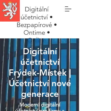
Digitální
účetnictví •
Bezpapírové •
Ontime •
Online
Digitální
účetnictví
Frýdek-Místek |
Účetnictví nové
generace
Moderní digitální
účetnictví pro firmy a