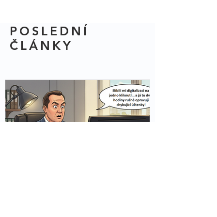
POSLEDNÍ
ČLÁNKY
Úskalí účetních firem při
přechodu na digitalizaci: Proč