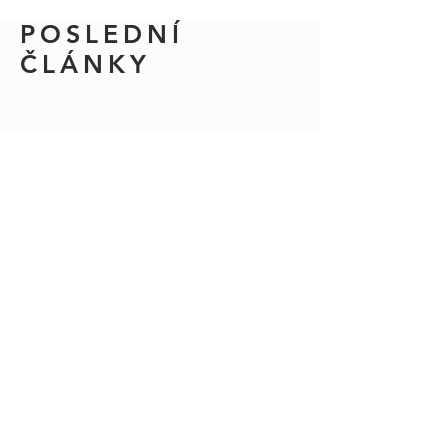
POSLEDNÍ
ČLÁNKY
Úskalí účetních firem při
přechodu na digitalizaci: Proč
pouhé vytěžování dokladů