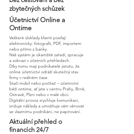
zbytečných schůzek
Účetnictví Online a
Ontime
Veškeré doklady klienti posílají
elektronicky: fotografií, PDF, importem
nebo přímo z banky.
Náš systém je okamžitě zařadí, zpracuje
a zobrazí v účetních přehledech.
Díky tomu mají podnikatelé jistotu, že
online účetnictví odráží skutečný stav
firmy v reálném čase.
Stačí mobil nebo počítač – účetnictví
běží ontime, ať jste v centru Prahy, Brně,
Ostravě, Plzni nebo v malé obci.
Digitální provoz zrychluje komunikaci,
snižuje náklady a umožňuje vám věnovat
se vlastnímu podnikání, ne papírování.
Aktuální přehled o
financích 24/7