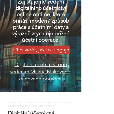
Zajišťujeme vedení
digitálního účetnictví
online ontime, které
přináší moderní způsob
práce s účetními daty a
výrazně zrychluje běžné
účetní operace.
Chci vidět, jak to funguje
Digitální účetnictví pod
vedením Milana Makového,
daňového poradce.
digitalni uctnictvi, online uctnictvi, bezpapirove uctnictvi, moderni
digitalni firma, uctarna online, ontime uctovani
Digitální účetnictví