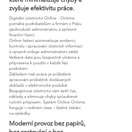
zvyšuje efektivitu práce.
Digitální účetnictví Online - Ontime
pomáhá podnikatelům a firmám z Písku
zjednodušit administrativu a zpřesnit
finanční řízení.
Online řešení automatizuje evidenci,
kontrolu i zpracování účetních informací
a výrazně snižuje administrativní zátěž.
Veškerá data jsou bezpečně uložena a
připravena k použití v každé fázi
podnikání.
Základem naší práce je průběžné
zpracování průběžně dodávaných
dokladů v elektronické podobě.
Bezpapírové účetnictví vám šetří čas,
náklady a eliminuje chyby způsobené
ručním přepisem. Systém Online Ontime
funguje v reálném čase – žádné čekání
na výsledky.
Moderní provoz bez papírů,
bez cestování a bez