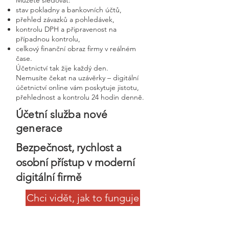
Můžete sledovat:
stav pokladny a bankovních účtů,
přehled závazků a pohledávek,
kontrolu DPH a připravenost na
případnou kontrolu,
celkový finanční obraz firmy v reálném
čase.
Účetnictví tak žije každý den.
Nemusíte čekat na uzávěrky – digitální
účetnictví online vám poskytuje jistotu,
přehlednost a kontrolu 24 hodin denně.
Účetní služba nové
generace
Bezpečnost, rychlost a
osobní přístup v moderní
digitální firmě
Chci vidět, jak to funguje