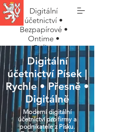
Digitální
účetnictví •
Bezpapírové •
Ontime •
Online
Digitální
účetnictví Písek |
Rychle • Přesně •
Digitálně
Moderní digitální
účetnictví pro firmy a
podnikatele z Písku.