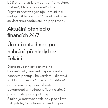
běží ontime, ať jste v centru Prahy, Brně,
Ostravě, Plzni nebo v malé obci.
Digitální provoz zrychluje komunikaci,
snižuje náklady a umožňuje vám věnovat
se vlastnímu podnikání, ne papírování.
Aktuální přehled o
financích 24/7
Účetní data ihned po
nahrání, přehledy bez
čekání
Digitální účetnictví stavíme na
bezpečnosti, precizním zpracování a
osobním přístupu ke každému klientovi.
Každá firma má svého vlastního účetního
odborníka, bezpečné úložiště
dokumentů a možnost připojit daňové
poradenství podle potřeby.
Služba je postavená tak, aby podnikatel
měl jistotu, že uctarna online funguje
rychle, přehledně a s garantovanou