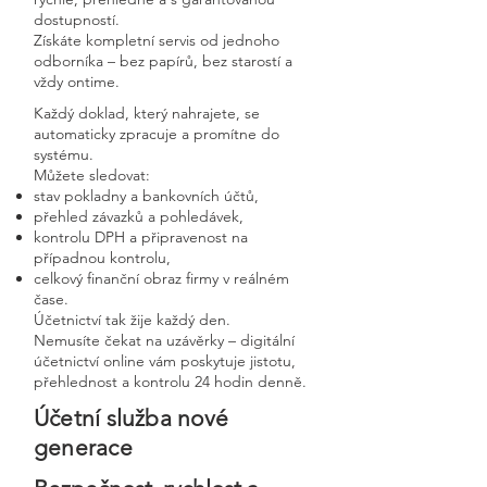
dostupností.
Získáte kompletní servis od jednoho
odborníka – bez papírů, bez starostí a
vždy ontime.
Každý doklad, který nahrajete, se
automaticky zpracuje a promítne do
systému.
Můžete sledovat:
stav pokladny a bankovních účtů,
přehled závazků a pohledávek,
kontrolu DPH a připravenost na
případnou kontrolu,
celkový finanční obraz firmy v reálném
čase.
Účetnictví tak žije každý den.
Nemusíte čekat na uzávěrky – digitální
účetnictví online vám poskytuje jistotu,
přehlednost a kontrolu 24 hodin denně.
Účetní služba nové
generace