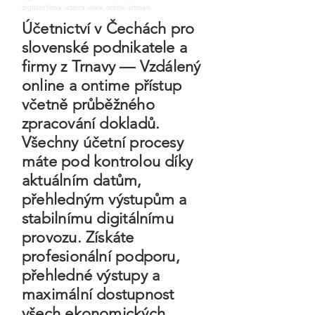
digitalni firma, uctarna online, ontime uctovani
Účetnictví v Čechách pro
slovenské podnikatele a
firmy z Trnavy — Vzdálený
online a ontime přístup
včetně průběžného
zpracování dokladů.
Všechny účetní procesy
máte pod kontrolou díky
aktuálním datům,
přehledným výstupům a
stabilnímu digitálnímu
provozu. Získáte
profesionální podporu,
přehledné výstupy a
maximální dostupnost
všech ekonomických