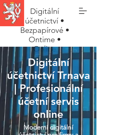
Digitální
účetnictví •
Bezpapírové •
Ontime •
Online
Digitální
účetnictví Trnava
| Profesionální
účetní servis
online
Moderní digitální
účetnictví pro firmy a