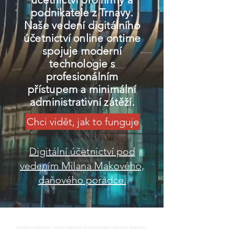
podnikatele z Trnavy.
Naše vedení digitálního
účetnictví online ontime
spojuje moderní
technologie s
profesionálním
přístupem a minimální
administrativní zátěží.
Chci vidět, jak to funguje
Digitální účetnictví pod
vedením Milana Makového,
daňového poradce.
digitalni uctnictvi, online uctnictvi, bezpapirove uctnictvi, moderni