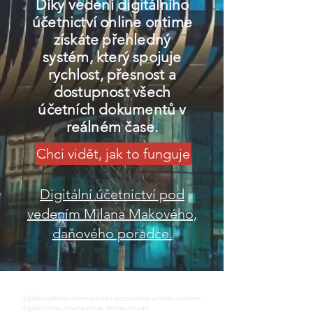
Díky vedení digitálního
účetnictví online ontime
získáte přehledný
systém, který spojuje
rychlost, přesnost a
dostupnost všech
účetních dokumentů v
reálném čase.
Chci vidět, jak to funguje
Digitální účetnictví pod
vedením Milana Makového,
daňového poradce.
digitalni uctnictvi, online uctnictvi, bezpapirove uctnictvi, moderni
digitalni firma, uctarna online, ontime uctovani