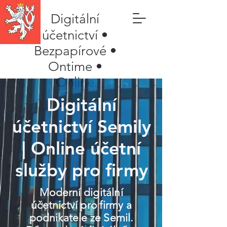
Digitální
účetnictví •
Bezpapírové •
Ontime •
Online
Digitální
účetnictví Semily
| Online účetní
služby pro firmy
Moderní digitální
účetnictví pro firmy a
podnikatele ze Semil.