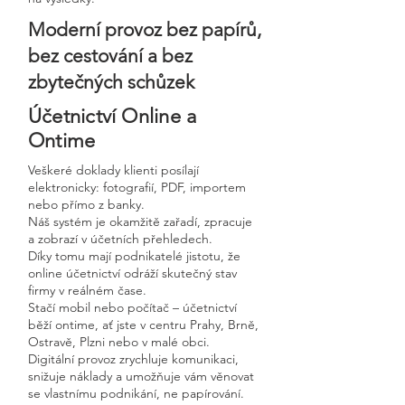
Moderní provoz bez papírů,
bez cestování a bez
zbytečných schůzek
Účetnictví Online a
Ontime
Veškeré doklady klienti posílají
elektronicky: fotografií, PDF, importem
nebo přímo z banky.
Náš systém je okamžitě zařadí, zpracuje
a zobrazí v účetních přehledech.
Díky tomu mají podnikatelé jistotu, že
online účetnictví odráží skutečný stav
firmy v reálném čase.
Stačí mobil nebo počítač – účetnictví
běží ontime, ať jste v centru Prahy, Brně,
Ostravě, Plzni nebo v malé obci.
Digitální provoz zrychluje komunikaci,
snižuje náklady a umožňuje vám věnovat
se vlastnímu podnikání, ne papírování.