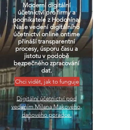
Moderní digitální
účetnictví pro firmy a
podnikatele z Hodonína.
Naše vedení digitálního
účetnictví online ontime
přináší transparentní
procesy, úsporu času a
jistotu v podobě
bezpečného zpracování
dat.
Chci vidět, jak to funguje
Digitální účetnictví pod
vedením Milana Makového,
daňového poradce.