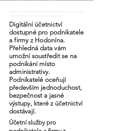
digitalni uctnictvi, online uctnictvi, bezpapirove uctnictvi, moderni
digitalni firma, uctarna online, ontime uctovani
​Digitální účetnictví
dostupné pro podnikatele
a firmy z Hodonína.
Přehledná data vám
umožní soustředit se na
podnikání místo
administrativy.
Podnikatelé oceňují
především jednoduchost,
bezpečnost a jasné
výstupy, které z účetnictví
dostávají.
Účetní služby pro
podnikatele a firmy z