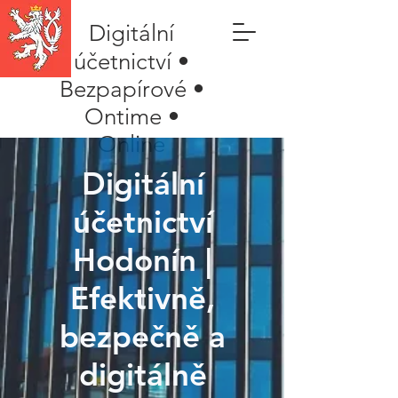
Digitální
účetnictví •
Bezpapírové •
Ontime •
Online
Digitální
účetnictví
Hodonín |
Efektivně,
bezpečně a
digitálně