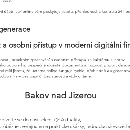
m čase.
ní účetnictví online vám poskytuje jistotu, přehlednost a kontrolu 24 ho
 generace
 a osobní přístup v moderní digitální f
čnosti, precizním zpracování a osobním přístupu ke každému klientovi.
ního odborníka, bezpečné úložiště dokumentů a možnost připojit daňov
el měl jistotu, že uctarna online funguje rychle, přehledně a s garanto
odborníka – bez papírů, bez starostí a vždy ontime.
Bakov nad Jizerou
odívejte se do naší sekce 👉 Aktuality,
průběžně zveřejňujeme praktické ukázky, jednoduchá vysvětle