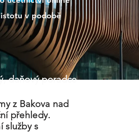
o účetnictví online
jistotu v podobě
ý, daňový poradce
irmy z Bakova nad
ní přehledy.
í služby s