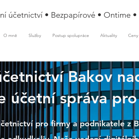
lní účetnictví • Bezpapírové • Ontime •
O mně
Služby
Postup spolupráce
Aktuality
Ceny
účetnictví Bakov nad
e účetní správa pro
 nad Jizerou
účetnictví pro firmy a podnikatele z 