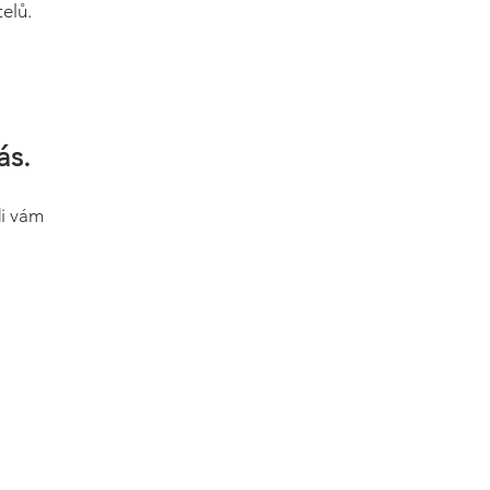
elů.
ás.
di vám