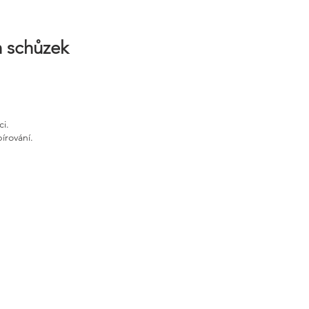
h schůzek
ci.
írování.