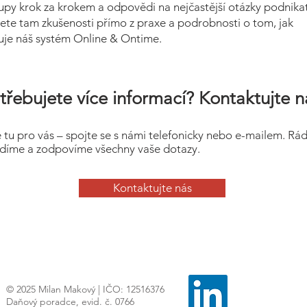
upy krok za krokem a odpovědi na nejčastější otázky podnikat
ete tam zkušenosti přímo z praxe a podrobnosti o tom, jak
uje náš systém Online & Ontime.
třebujete více informací? Kontaktujte n
 tu pro vás – spojte se s námi telefonicky nebo e-mailem. Rá
díme a zodpovíme všechny vaše dotazy.
Kontaktujte nás
© 2025 Milan Makový | IČO: 12516376
Daňový poradce, evid. č. 0766