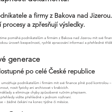
odnikatele a firmy z Bakova nad Jizero
jí procesy a zpřesňují výsledky.
ntime pomáhá podnikatelům a firmám z Bakova nad Jizerou mít své finan
sokou úroveň bezpečnosti, rychlé zpracování informací a přehledné tříd
vé generace
 dostupné po celé České republice
ne umožňuje podnikatelům i firmám mít své finance plně pod kontrolou – 
nout, nosit fyzicky ani archivovat v krabicích.
, náklady a eliminuje chyby způsobené ručním přepisem.
 přehledy vidíte přehledně v jednom rozhraní.
e – žádné čekání na konec týdne či měsíce.