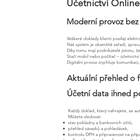
Účetnictví Onlin
Moderní provoz bez 
Veškeré doklady klienti posílají elek
Náš systém je okamžitě zařadí, zprac
Díky tomu mají podnikatelé jistotu, že
Stačí mobil nebo počítač – účetnictví 
Digitální provoz zrychluje komunikaci
Aktuální přehled o 
Účetní data ihned p
Každý doklad, který nahrajete, se a
Můžete sledovat:
stav pokladny a bankovních účtů,
přehled závazků a pohledávek,
kontrolu DPH a připravenost na příp