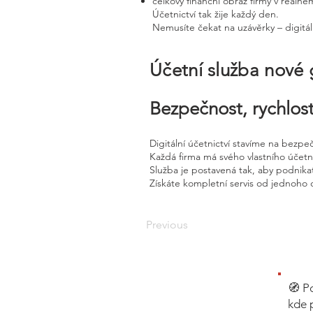
celkový finanční obraz firmy v reálné
Účetnictví tak žije každý den.
Nemusíte čekat na uzávěrky – digitál
Účetní služba nové
Bezpečnost, rychlost
Digitální účetnictví stavíme na bezpe
Každá firma má svého vlastního účet
Služba je postavená tak, aby podnikat
Získáte kompletní servis od jednoho 
Previous
🧭 P
kde 