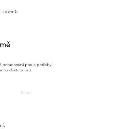
din denně.
irmě
é poradenství podle potřeby.
vanou dostupností.
Next
ní,