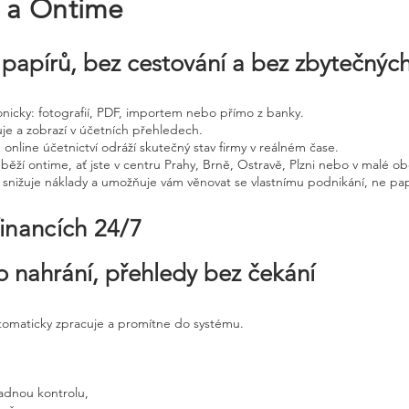
e a Ontime
papírů, bez cestování a bez zbytečnýc
tronicky: fotografií, PDF, importem nebo přímo z banky.
uje a zobrazí v účetních přehledech.
 online účetnictví odráží skutečný stav firmy v reálném čase.
běží ontime, ať jste v centru Prahy, Brně, Ostravě, Plzni nebo v malé ob
, snižuje náklady a umožňuje vám věnovat se vlastnímu podnikání, ne pap
financích 24/7
o nahrání, přehledy bez čekání
utomaticky zpracuje a promítne do systému.
adnou kontrolu,