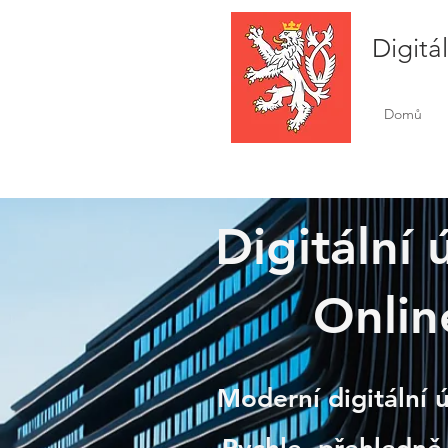
Digitá
Domů
Digitální 
Onlin
Bakov
Moderní digitální 