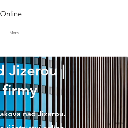
 Online
More
 Jizerou |
 firmy
Bakova nad Jizerou.