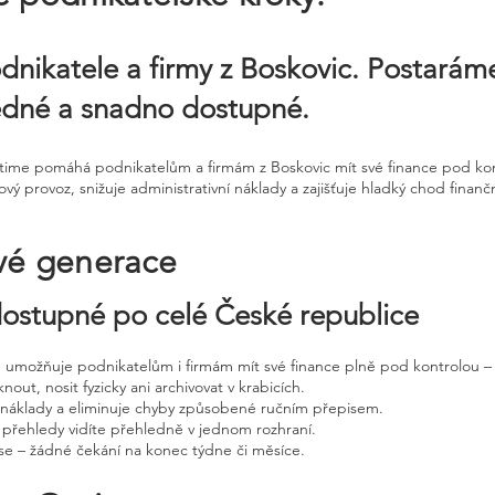
dnikatele a firmy z Boskovic. Postaráme
edné a snadno dostupné.
ntime pomáhá podnikatelům a firmám z Boskovic mít své finance pod kontr
ý provoz, snižuje administrativní náklady a zajišťuje hladký chod finančn
vé generace
 dostupné po celé České republice
ne umožňuje podnikatelům i firmám mít své finance plně pod kontrolou – 
nout, nosit fyzicky ani archivovat v krabicích.
, náklady a eliminuje chyby způsobené ručním přepisem.
 přehledy vidíte přehledně v jednom rozhraní.
e – žádné čekání na konec týdne či měsíce.