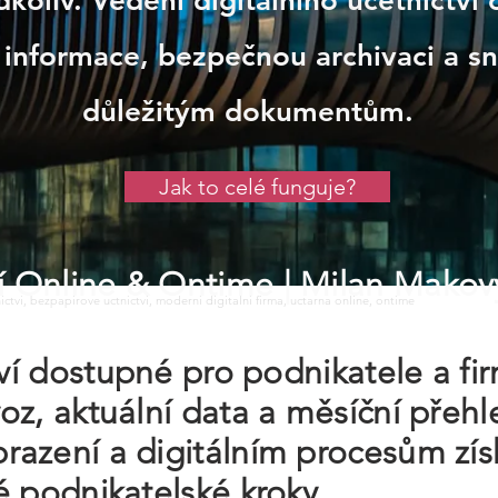
koliv. Vedení digitálního účetnictví
informace, bezpečnou archivaci a s
důležitým dokumentům.
Jak to celé funguje?
tví Online & Ontime
| Milan Makov
tnictvi, bezpapirove uctnictvi, moderni digitalni firma, uctarna online, ontime
tví dostupné pro podnikatele a fi
z, aktuální data a měsíční přehl
azení a digitálním procesům zís
é podnikatelské kroky.