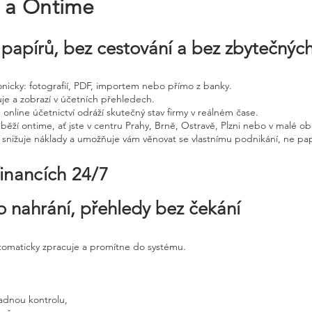
e a Ontime
papírů, bez cestování a bez zbytečnýc
tronicky: fotografií, PDF, importem nebo přímo z banky.
uje a zobrazí v účetních přehledech.
 online účetnictví odráží skutečný stav firmy v reálném čase.
běží ontime, ať jste v centru Prahy, Brně, Ostravě, Plzni nebo v malé ob
, snižuje náklady a umožňuje vám věnovat se vlastnímu podnikání, ne pap
financích 24/7
o nahrání, přehledy bez čekání
utomaticky zpracuje a promítne do systému.
adnou kontrolu,