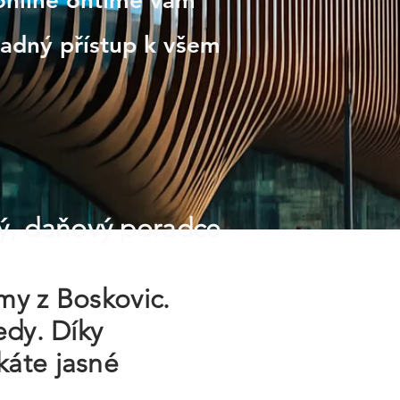
 online ontime vám
nadný přístup k všem
ý, daňový poradce
rmy z Boskovic.
edy. Díky
káte jasné