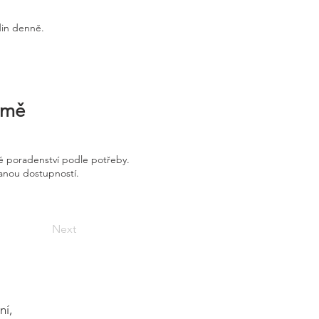
din denně.
irmě
é poradenství podle potřeby.
vanou dostupností.
Next
ní,