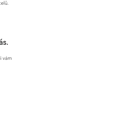
elů.
ás.
di vám