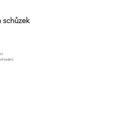
h schůzek
ci.
írování.