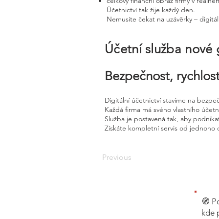
celkový finanční obraz firmy v reálné
Účetnictví tak žije každý den.
Nemusíte čekat na uzávěrky – digitál
Účetní služba nové
Bezpečnost, rychlost
Digitální účetnictví stavíme na bezpe
Každá firma má svého vlastního účet
Služba je postavená tak, aby podnikat
Získáte kompletní servis od jednoho 
Previous
🧭 P
kde 