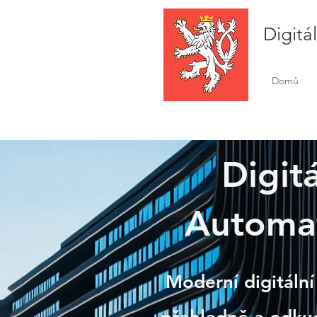
Digitá
Domů
Digitá
Automat
Bosk
Moderní digitální