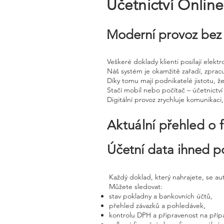
Účetnictví Onlin
Moderní provoz bez 
Veškeré doklady klienti posílají elek
Náš systém je okamžitě zařadí, zprac
Díky tomu mají podnikatelé jistotu, že
Stačí mobil nebo počítač – účetnictví 
Digitální provoz zrychluje komunikaci
Aktuální přehled o 
Účetní data ihned p
Každý doklad, který nahrajete, se a
Můžete sledovat:
stav pokladny a bankovních účtů,
přehled závazků a pohledávek,
kontrolu DPH a připravenost na příp