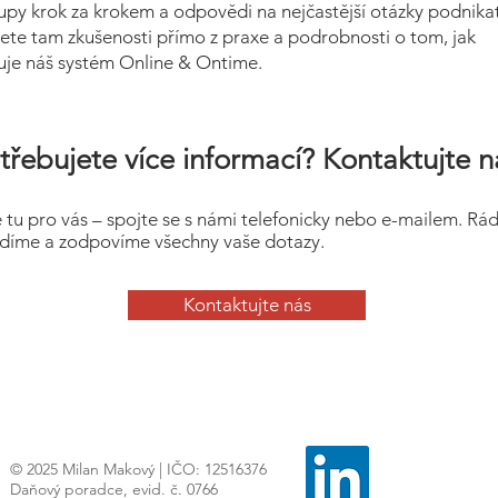
upy krok za krokem a odpovědi na nejčastější otázky podnikat
ete tam zkušenosti přímo z praxe a podrobnosti o tom, jak
uje náš systém Online & Ontime.
třebujete více informací? Kontaktujte n
 tu pro vás – spojte se s námi telefonicky nebo e-mailem. Rá
díme a zodpovíme všechny vaše dotazy.
Kontaktujte nás
© 2025 Milan Makový | IČO: 12516376
Daňový poradce, evid. č. 0766