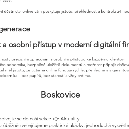
m čase.
ní účetnictví online vám poskytuje jistotu, přehlednost a kontrolu 24 ho
 generace
 a osobní přístup v moderní digitální f
čnosti, precizním zpracování a osobním přístupu ke každému klientovi.
ního odborníka, bezpečné úložiště dokumentů a možnost připojit daňov
el měl jistotu, že uctarna online funguje rychle, přehledně a s garanto
odborníka – bez papírů, bez starostí a vždy ontime.
Boskovice
odívejte se do naší sekce 👉 Aktuality,
průběžně zveřejňujeme praktické ukázky, jednoduchá vysvětle