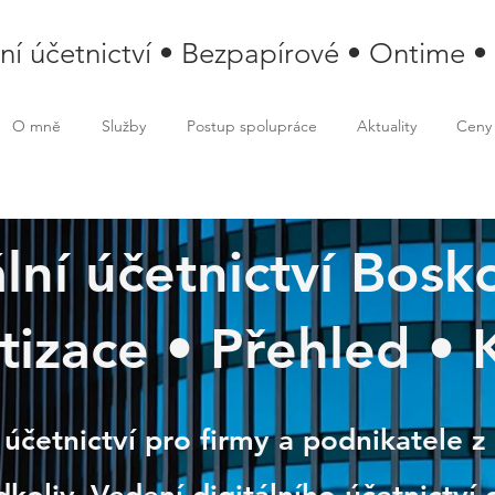
lní účetnictví • Bezpapírové • Ontime •
O mně
Služby
Postup spolupráce
Aktuality
Ceny
lní účetnictví Bosko
izace • Přehled • 
ovice
 účetnictví pro firmy a podnikatele z