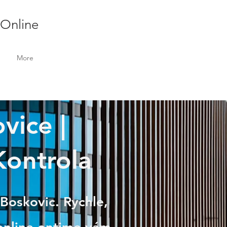
 Online
More
vice |
Kontrola
 Boskovic. Rychle,