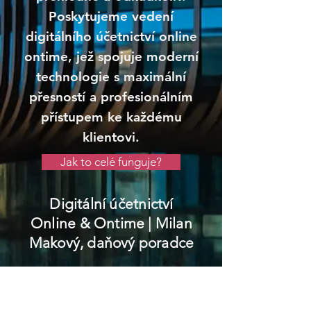
Poskytujeme vedení
digitálního účetnictví online
ontime, jež spojuje moderní
technologie s maximální
přesností a profesionálním
přístupem ke každému
klientovi.
Jak to celé funguje?
Digitální účetnictví
Online & Ontime
| Milan
Makový, daňový poradce
Březová nad Svitavou