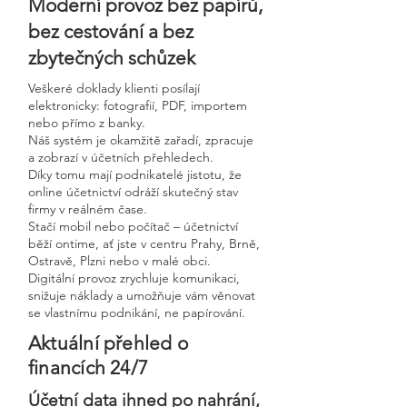
Moderní provoz bez papírů,
bez cestování a bez
zbytečných schůzek
Veškeré doklady klienti posílají
elektronicky: fotografií, PDF, importem
nebo přímo z banky.
Náš systém je okamžitě zařadí, zpracuje
a zobrazí v účetních přehledech.
Díky tomu mají podnikatelé jistotu, že
online účetnictví odráží skutečný stav
firmy v reálném čase.
Stačí mobil nebo počítač – účetnictví
běží ontime, ať jste v centru Prahy, Brně,
Ostravě, Plzni nebo v malé obci.
Digitální provoz zrychluje komunikaci,
snižuje náklady a umožňuje vám věnovat
se vlastnímu podnikání, ne papírování.
Aktuální přehled o
financích 24/7
Účetní data ihned po nahrání,