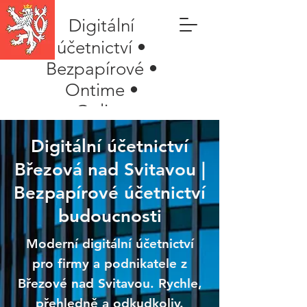
Digitální
účetnictví •
Bezpapírové •
Ontime •
Online
Digitální účetnictví
Březová nad Svitavou |
Bezpapírové účetnictví
budoucnosti
Moderní digitální účetnictví
pro firmy a podnikatele z
Březové nad Svitavou. Rychle,
přehledně a odkudkoliv.