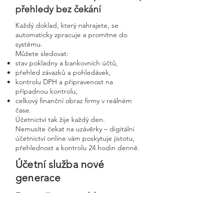
přehledy bez čekání
Každý doklad, který nahrajete, se
automaticky zpracuje a promítne do
systému.
Můžete sledovat:
stav pokladny a bankovních účtů,
přehled závazků a pohledávek,
kontrolu DPH a připravenost na
případnou kontrolu,
celkový finanční obraz firmy v reálném
čase.
Účetnictví tak žije každý den.
Nemusíte čekat na uzávěrky – digitální
účetnictví online vám poskytuje jistotu,
přehlednost a kontrolu 24 hodin denně.
Účetní služba nové
generace
Bezpečnost, rychlost a
osobní přístup v moderní