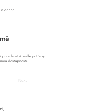
din denně.
irmě
é poradenství podle potřeby.
vanou dostupností.
Next
ní,