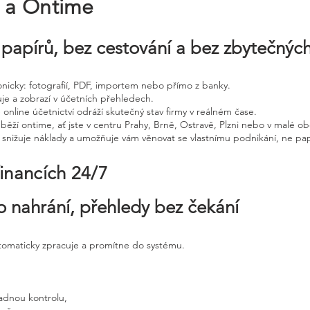
e a Ontime
papírů, bez cestování a bez zbytečnýc
tronicky: fotografií, PDF, importem nebo přímo z banky.
uje a zobrazí v účetních přehledech.
 online účetnictví odráží skutečný stav firmy v reálném čase.
běží ontime, ať jste v centru Prahy, Brně, Ostravě, Plzni nebo v malé ob
, snižuje náklady a umožňuje vám věnovat se vlastnímu podnikání, ne pap
financích 24/7
o nahrání, přehledy bez čekání
utomaticky zpracuje a promítne do systému.
adnou kontrolu,