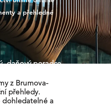
ctví online ontime
menty a přehledné
ý, daňový poradce
irmy z Brumova-
ní přehledy.
 dohledatelné a