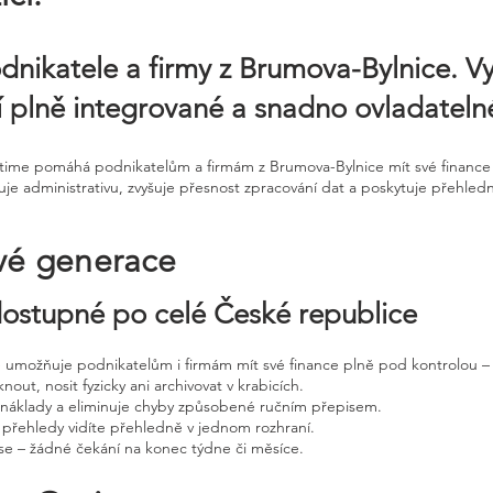
dnikatele a firmy z Brumova-Bylnice. V
tví plně integrované a snadno ovladateln
ntime pomáhá podnikatelům a firmám z Brumova-Bylnice mít své finance 
uje administrativu, zvyšuje přesnost zpracování dat a poskytuje přehle
vé generace
 dostupné po celé České republice
ne umožňuje podnikatelům i firmám mít své finance plně pod kontrolou – 
nout, nosit fyzicky ani archivovat v krabicích.
, náklady a eliminuje chyby způsobené ručním přepisem.
 přehledy vidíte přehledně v jednom rozhraní.
e – žádné čekání na konec týdne či měsíce.