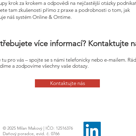
upy krok za krokem a odpovědi na nejčastější otázky podnikat
ete tam zkušenosti přímo z praxe a podrobnosti o tom, jak
uje náš systém Online & Ontime.
třebujete více informací? Kontaktujte n
 tu pro vás – spojte se s námi telefonicky nebo e-mailem. Rá
díme a zodpovíme všechny vaše dotazy.
Kontaktujte nás
© 2025 Milan Makový | IČO: 12516376
Daňový poradce, evid. č. 0766