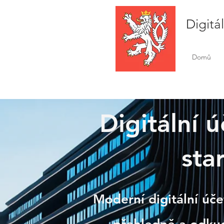
Digitá
Domů
Digitální 
Brum
sta
Moderní digitální úče