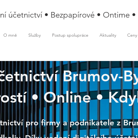
lní účetnictví • Bezpapírové • Ontime •
O mně
Služby
Postup spolupráce
Aktuality
Ceny
účetnictví Brumov-By
ov-Bylnice
rostí • Online • Kdy
tnictví pro firmy a podnikatele z Br