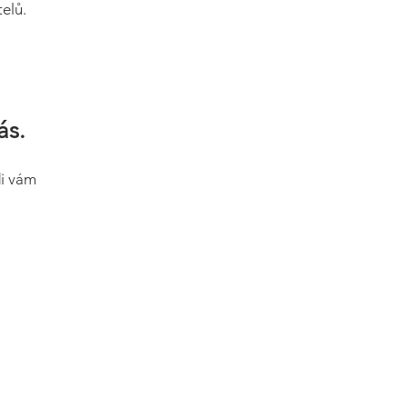
elů.
ás.
di vám