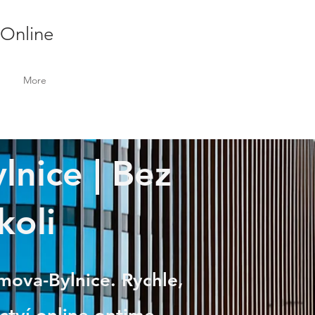
 Online
More
lnice | Bez
koli
umova-Bylnice. Rychle,