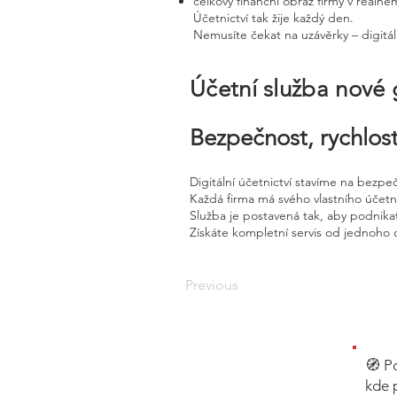
celkový finanční obraz firmy v reálné
Účetnictví tak žije každý den.
Nemusíte čekat na uzávěrky – digitál
Účetní služba nové
Bezpečnost, rychlost
Digitální účetnictví stavíme na bezpe
Každá firma má svého vlastního účet
Služba je postavená tak, aby podnikat
Získáte kompletní servis od jednoho 
Previous
🧭 P
kde 