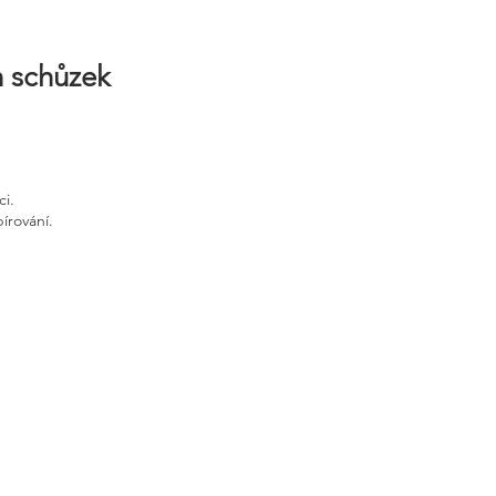
h schůzek
ci.
írování.