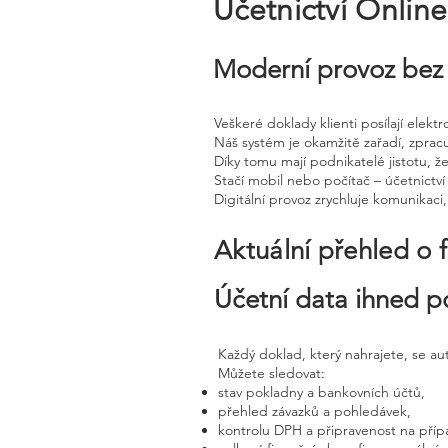
Účetnictví Onlin
Moderní provoz bez 
Veškeré doklady klienti posílají elek
Náš systém je okamžitě zařadí, zprac
Díky tomu mají podnikatelé jistotu, že
Stačí mobil nebo počítač – účetnictví 
Digitální provoz zrychluje komunikaci
Aktuální přehled o 
Účetní data ihned p
Každý doklad, který nahrajete, se a
Můžete sledovat:
stav pokladny a bankovních účtů,
přehled závazků a pohledávek,
kontrolu DPH a připravenost na příp