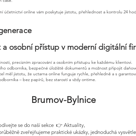
m čase.
ní účetnictví online vám poskytuje jistotu, přehlednost a kontrolu 24 ho
 generace
 a osobní přístup v moderní digitální f
čnosti, precizním zpracování a osobním přístupu ke každému klientovi.
ního odborníka, bezpečné úložiště dokumentů a možnost připojit daňov
el měl jistotu, že uctarna online funguje rychle, přehledně a s garanto
odborníka – bez papírů, bez starostí a vždy ontime.
Brumov-Bylnice
odívejte se do naší sekce 👉 Aktuality,
průběžně zveřejňujeme praktické ukázky, jednoduchá vysvětle