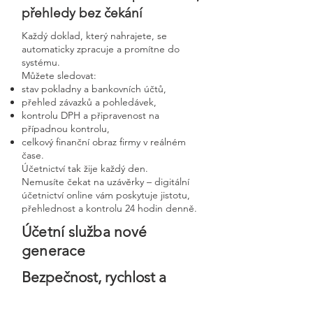
přehledy bez čekání
Každý doklad, který nahrajete, se
automaticky zpracuje a promítne do
systému.
Můžete sledovat:
stav pokladny a bankovních účtů,
přehled závazků a pohledávek,
kontrolu DPH a připravenost na
případnou kontrolu,
celkový finanční obraz firmy v reálném
čase.
Účetnictví tak žije každý den.
Nemusíte čekat na uzávěrky – digitální
účetnictví online vám poskytuje jistotu,
přehlednost a kontrolu 24 hodin denně.
Účetní služba nové
generace
Bezpečnost, rychlost a
osobní přístup v moderní