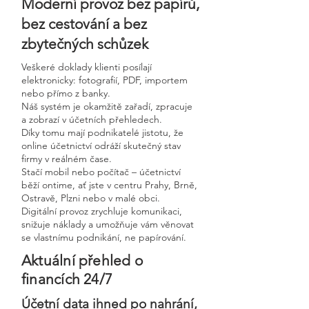
Moderní provoz bez papírů,
bez cestování a bez
zbytečných schůzek
Veškeré doklady klienti posílají
elektronicky: fotografií, PDF, importem
nebo přímo z banky.
Náš systém je okamžitě zařadí, zpracuje
a zobrazí v účetních přehledech.
Díky tomu mají podnikatelé jistotu, že
online účetnictví odráží skutečný stav
firmy v reálném čase.
Stačí mobil nebo počítač – účetnictví
běží ontime, ať jste v centru Prahy, Brně,
Ostravě, Plzni nebo v malé obci.
Digitální provoz zrychluje komunikaci,
snižuje náklady a umožňuje vám věnovat
se vlastnímu podnikání, ne papírování.
Aktuální přehled o
financích 24/7
Účetní data ihned po nahrání,