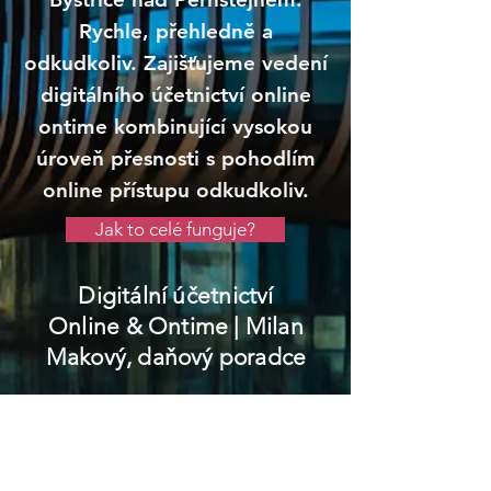
Rychle, přehledně a
odkudkoliv. Zajišťujeme vedení
digitálního účetnictví online
ontime kombinující vysokou
úroveň přesnosti s pohodlím
online přístupu odkudkoliv.
Jak to celé funguje?
Digitální účetnictví
Online & Ontime
| Milan
Makový, daňový poradce
Bystřice nad
Pernštejnem