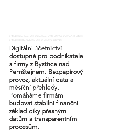
digitalni uctnictvi, online uctnictvi, bezpapirove uctnictvi, moderni
digitalni firma, uctarna online, ontime uctovani
Digitální účetnictví
dostupné pro podnikatele
a firmy z Bystřice nad
Pernštejnem. Bezpapírový
provoz, aktuální data a
měsíční přehledy.
Pomáháme firmám
budovat stabilní finanční
základ díky přesným
datům a transparentním
procesům.