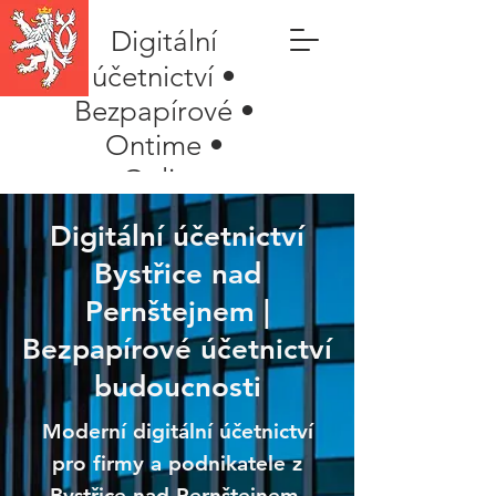
Digitální
účetnictví •
Bezpapírové •
Ontime •
Online
Digitální účetnictví
Bystřice nad
Pernštejnem |
Bezpapírové účetnictví
budoucnosti
Moderní digitální účetnictví
pro firmy a podnikatele z
Bystřice nad Pernštejnem.