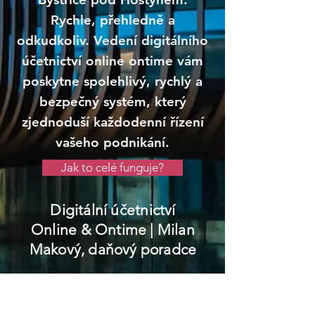
Rychle, přehledně a
odkudkoliv. Vedení digitálního
účetnictví online ontime vám
poskytne spolehlivý, rychlý a
bezpečný systém, který
zjednoduší každodenní řízení
vašeho podnikání.
Jak to celé funguje?
Digitální účetnictví
Online & Ontime
| Milan
Makový, daňový poradce
Bystřice pod Hostýnem