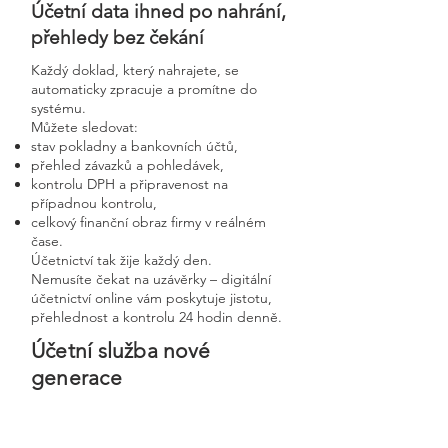
Účetní data ihned po nahrání,
přehledy bez čekání
Každý doklad, který nahrajete, se
automaticky zpracuje a promítne do
systému.
Můžete sledovat:
stav pokladny a bankovních účtů,
přehled závazků a pohledávek,
kontrolu DPH a připravenost na
případnou kontrolu,
celkový finanční obraz firmy v reálném
čase.
Účetnictví tak žije každý den.
Nemusíte čekat na uzávěrky – digitální
účetnictví online vám poskytuje jistotu,
přehlednost a kontrolu 24 hodin denně.
Účetní služba nové
generace
Bezpečnost, rychlost a
osobní přístup v moderní