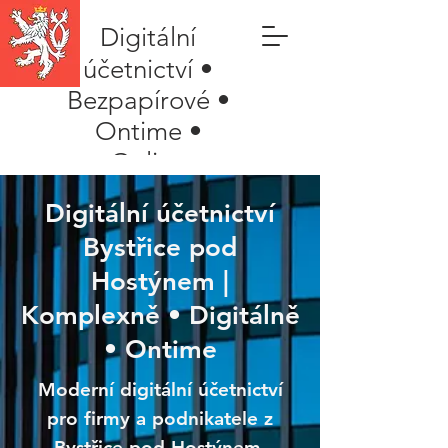
Digitální
účetnictví •
Bezpapírové •
Ontime •
Online
Digitální účetnictví
Bystřice pod
Hostýnem |
Komplexně • Digitálně
• Ontime
Moderní digitální účetnictví
pro firmy a podnikatele z
Bystřice pod Hostýnem.