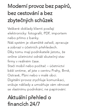
Moderní provoz bez papírů,
bez cestování a bez
zbytečných schůzek
Veškeré doklady klienti posílají
elektronicky: fotografií, PDF, importem
nebo přímo z banky.
Náš systém je okamžitě zařadí, zpracuje
a zobrazí v účetních přehledech.
Díky tomu mají podnikatelé jistotu, že
online účetnictví odráží skutečný stav
firmy v reálném čase.
Stačí mobil nebo počítač – účetnictví
běží ontime, ať jste v centru Prahy, Brně,
Ostravě, Plzni nebo v malé obci.
Digitální provoz zrychluje komunikaci,
snižuje náklady a umožňuje vám věnovat
se vlastnímu podnikání, ne papírování.
Aktuální přehled o
financích 24/7