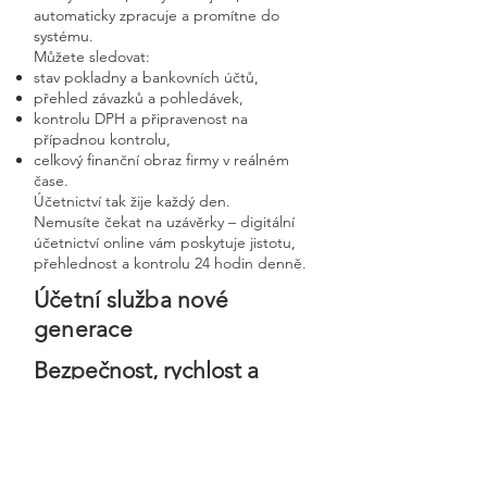
automaticky zpracuje a promítne do
systému.
Můžete sledovat:
stav pokladny a bankovních účtů,
přehled závazků a pohledávek,
kontrolu DPH a připravenost na
případnou kontrolu,
celkový finanční obraz firmy v reálném
čase.
Účetnictví tak žije každý den.
Nemusíte čekat na uzávěrky – digitální
účetnictví online vám poskytuje jistotu,
přehlednost a kontrolu 24 hodin denně.
Účetní služba nové
generace
Bezpečnost, rychlost a
osobní přístup v moderní
digitální firmě
Digitální účetnictví stavíme na