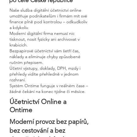
po celé České republice
Naše služba digitální účetnictví online
umožňuje podnikatelům i firmám mít své
finance plně pod kontrolou – odkudkoliv
a kdykoliv.
Moderní digitální firma nemusí nic
tisknout, nosit fyzicky ani archivovat v
krabicích.
Bezpapirové účetnictví vám šetří čas,
náklady a eliminuje chyby způsobené
ručním přepisem.
Účetní výstupy, doklady, DPH, mzdy i
přehledy vidíte přehledně v jednom
rozhraní.
Systém Ontime funguje v reálném čase –
žádné čekání na konec týdne či měsíce.
Účetnictví Online a
Ontime
Moderní provoz bez papírů,
bez cestování a bez