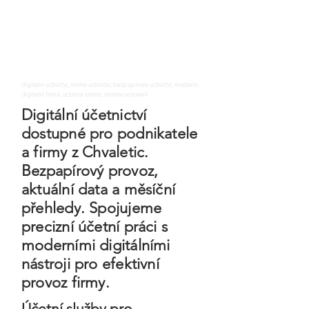
digitalni uctnictvi, online uctnictvi, bezpapirove uctnictvi, moderni
digitalni firma, uctarna online, ontime uctovani
Digitální účetnictví
dostupné pro podnikatele
a firmy z Chvaletic.
Bezpapírový provoz,
aktuální data a měsíční
přehledy. Spojujeme
precizní účetní práci s
moderními digitálními
nástroji pro efektivní
provoz firmy.
Účetní služby pro