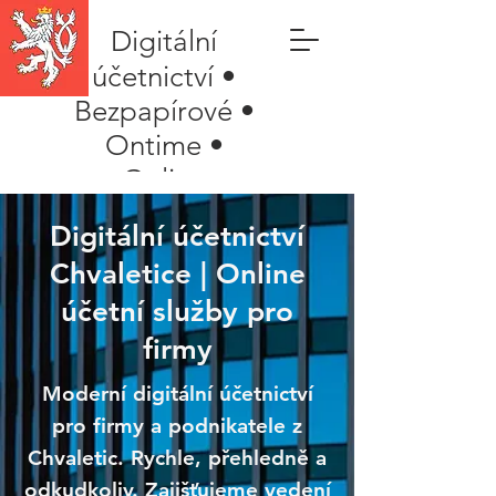
Digitální
účetnictví •
Bezpapírové •
Ontime •
Online
Digitální účetnictví
Chvaletice | Online
účetní služby pro
firmy
Moderní digitální účetnictví
pro firmy a podnikatele z
Chvaletic. Rychle, přehledně a
odkudkoliv. Zajišťujeme vedení