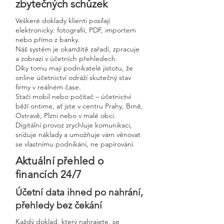
zbytečných schůzek
Veškeré doklady klienti posílají
elektronicky: fotografií, PDF, importem
nebo přímo z banky.
Náš systém je okamžitě zařadí, zpracuje
a zobrazí v účetních přehledech.
Díky tomu mají podnikatelé jistotu, že
online účetnictví odráží skutečný stav
firmy v reálném čase.
Stačí mobil nebo počítač – účetnictví
běží ontime, ať jste v centru Prahy, Brně,
Ostravě, Plzni nebo v malé obci.
Digitální provoz zrychluje komunikaci,
snižuje náklady a umožňuje vám věnovat
se vlastnímu podnikání, ne papírování.
Aktuální přehled o
financích 24/7
Účetní data ihned po nahrání,
přehledy bez čekání
Každý doklad, který nahrajete, se