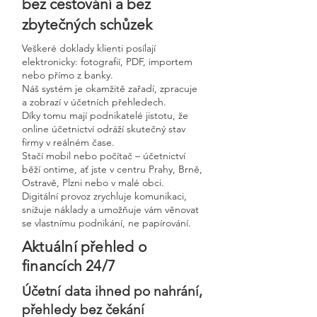
bez cestování a bez
zbytečných schůzek
Veškeré doklady klienti posílají
elektronicky: fotografií, PDF, importem
nebo přímo z banky.
Náš systém je okamžitě zařadí, zpracuje
a zobrazí v účetních přehledech.
Díky tomu mají podnikatelé jistotu, že
online účetnictví odráží skutečný stav
firmy v reálném čase.
Stačí mobil nebo počítač – účetnictví
běží ontime, ať jste v centru Prahy, Brně,
Ostravě, Plzni nebo v malé obci.
Digitální provoz zrychluje komunikaci,
snižuje náklady a umožňuje vám věnovat
se vlastnímu podnikání, ne papírování.
Aktuální přehled o
financích 24/7
Účetní data ihned po nahrání,
přehledy bez čekání