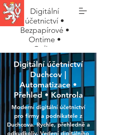
Digitální
účetnictví •
Bezpapírové •
Ontime •
Online
Digitální účetnictví
Duchcov |
Automatizace •
Přehled • Kontrola
Moderní digitální účetnictví
pro firmy a podnikatele z
Duchcova. Rychle, přehledně a
odkudkoliv. Vedení digitálního