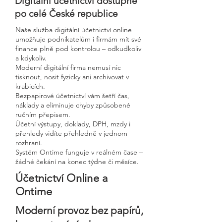
Digitální účetnictví dostupné
po celé České republice
Naše služba digitální účetnictví online
umožňuje podnikatelům i firmám mít své
finance plně pod kontrolou – odkudkoliv
a kdykoliv.
Moderní digitální firma nemusí nic
tisknout, nosit fyzicky ani archivovat v
krabicích.
Bezpapirové účetnictví vám šetří čas,
náklady a eliminuje chyby způsobené
ručním přepisem.
Účetní výstupy, doklady, DPH, mzdy i
přehledy vidíte přehledně v jednom
rozhraní.
Systém Ontime funguje v reálném čase –
žádné čekání na konec týdne či měsíce.
Účetnictví Online a
Ontime
Moderní provoz bez papírů,