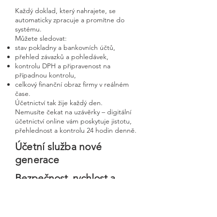
Každý doklad, který nahrajete, se
automaticky zpracuje a promítne do
systému.
Můžete sledovat:
stav pokladny a bankovních účtů,
přehled závazků a pohledávek,
kontrolu DPH a připravenost na
případnou kontrolu,
celkový finanční obraz firmy v reálném
čase.
Účetnictví tak žije každý den.
Nemusíte čekat na uzávěrky – digitální
účetnictví online vám poskytuje jistotu,
přehlednost a kontrolu 24 hodin denně.
Účetní služba nové
generace
Bezpečnost, rychlost a
osobní přístup v moderní
digitální firmě