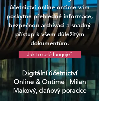
účetnictví online ontime vám
poskytne přehledné informace,
bezpečnou archivaci a snadný
přístup k všem důležitým
dokumentům.
Jak to celé funguje?
Digitální účetnictví
Online & Ontime
| Milan
Makový, daňový poradce
Duchcov