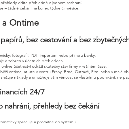
 přehledy vidíte přehledně v jednom rozhraní.
e – žádné čekání na konec týdne či měsíce.
e a Ontime
papírů, bez cestování a bez zbytečnýc
tronicky: fotografií, PDF, importem nebo přímo z banky.
uje a zobrazí v účetních přehledech.
 online účetnictví odráží skutečný stav firmy v reálném čase.
běží ontime, ať jste v centru Prahy, Brně, Ostravě, Plzni nebo v malé ob
, snižuje náklady a umožňuje vám věnovat se vlastnímu podnikání, ne pap
financích 24/7
o nahrání, přehledy bez čekání
utomaticky zpracuje a promítne do systému.