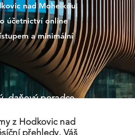
odkovic nad Mohelkou.
o účetnictví online
ístupem a minimální
ý, daňový poradce
irmy z Hodkovic nad
síční přehledy. Váš