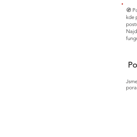
🧭 P
kde 
post
Najd
fung
Po
Jsme
pora