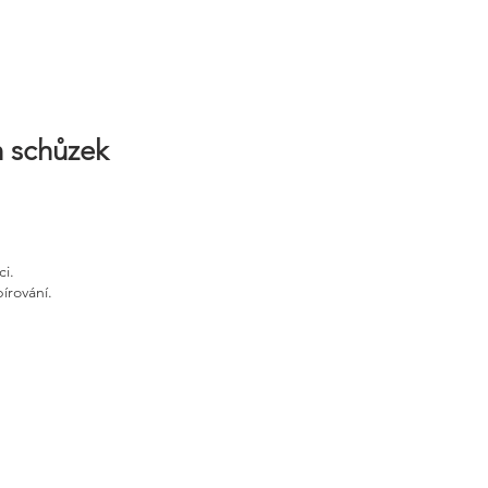
h schůzek
ci.
írování.