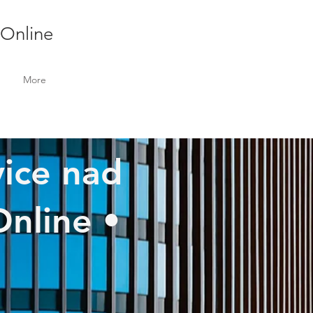
 Online
More
vice nad
Online •