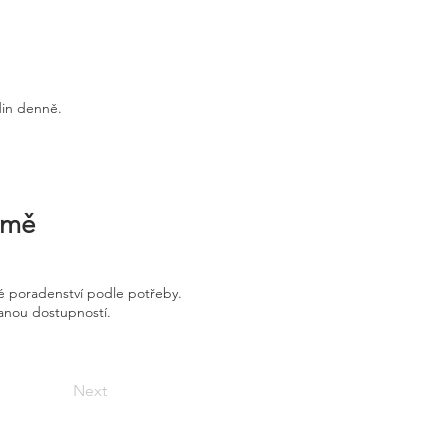
din denně.
irmě
é poradenství podle potřeby.
vanou dostupností.
Next