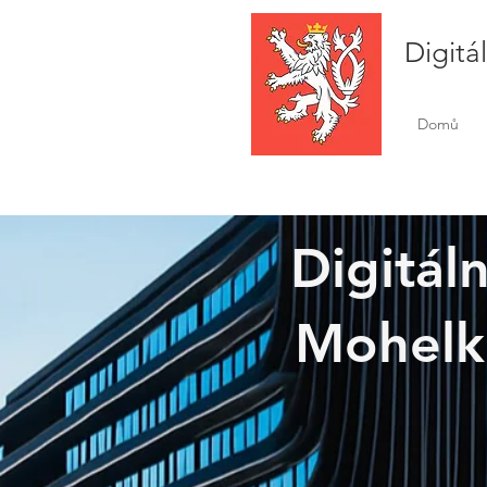
Digitá
Domů
Digitál
Mohelko
Hodk