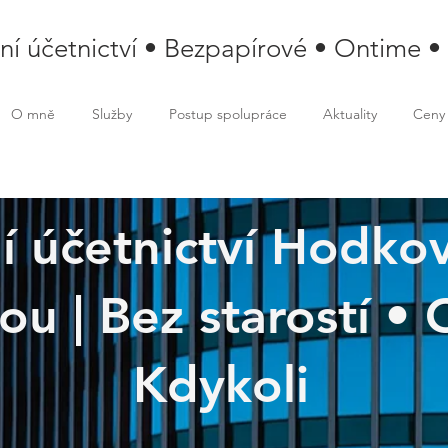
lní účetnictví • Bezpapírové • Ontime •
O mně
Služby
Postup spolupráce
Aktuality
Ceny
ní účetnictví Hodko
u | Bez starostí • 
ovice nad Mohelkou
Kdykoli