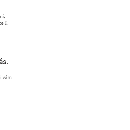
ní,
elů.
ás.
di vám