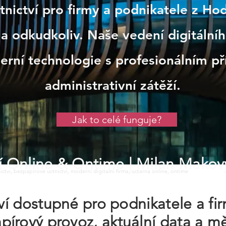
etnictví pro firmy a podnikatele z H
a odkudkoliv. Naše vedení digitálníh
rní technologie s profesionálním př
administrativní zátěží.
Jak to celé funguje?
tví Online & Ontime
| Milan Makov
tnictvi, bezpapirove uctnictvi, moderni digitalni firma, uctarna online, ontime
tví dostupné pro podnikatele a f
írový provoz, aktuální data a mě