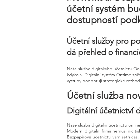
účetní systém bud
dostupností pod
Účetní služby pro p
dá přehled o financí
Naše služba digitálního účetnictví 
kdykoliv. Digitální systém Ontime zp
výstupy podporují strategické rozhod
Účetní služba no
Digitální účetnictví
Naše služba digitální účetnictví onli
Moderní digitální firma nemusí nic tisk
Bezpapirové účetnictví vám šetří čas