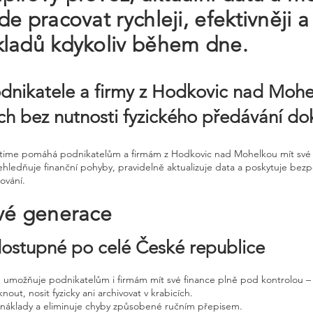
e pracovat rychleji, efektivněji a
kladů kdykoliv během dne.
odnikatele a firmy z Hodkovic nad Moh
ch bez nutnosti fyzického předávání do
Ontime pomáhá podnikatelům a firmám z Hodkovic nad Mohelkou mít své 
řehledňuje finanční pohyby, pravidelně aktualizuje data a poskytuje b
ování.
vé generace
 dostupné po celé České republice
ne umožňuje podnikatelům i firmám mít své finance plně pod kontrolou – 
nout, nosit fyzicky ani archivovat v krabicích.
, náklady a eliminuje chyby způsobené ručním přepisem.