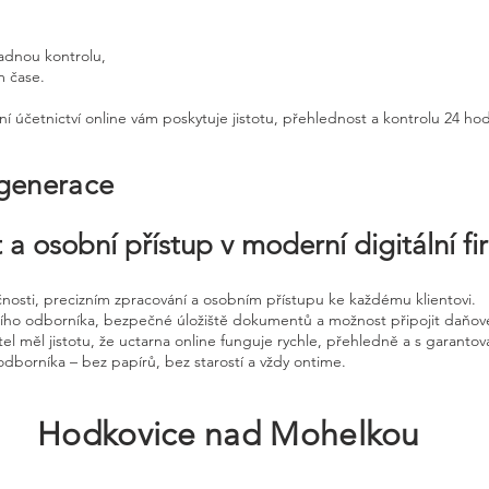
adnou kontrolu,
m čase.
ní účetnictví online vám poskytuje jistotu, přehlednost a kontrolu 24 ho
 generace
 a osobní přístup v moderní digitální f
čnosti, precizním zpracování a osobním přístupu ke každému klientovi.
ního odborníka, bezpečné úložiště dokumentů a možnost připojit daňov
el měl jistotu, že uctarna online funguje rychle, přehledně a s garanto
odborníka – bez papírů, bez starostí a vždy ontime.
Hodkovice nad Mohelkou