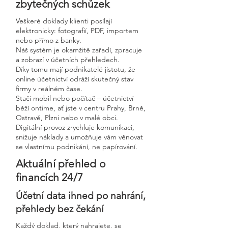
zbytečných schůzek
Veškeré doklady klienti posílají
elektronicky: fotografií, PDF, importem
nebo přímo z banky.
Náš systém je okamžitě zařadí, zpracuje
a zobrazí v účetních přehledech.
Díky tomu mají podnikatelé jistotu, že
online účetnictví odráží skutečný stav
firmy v reálném čase.
Stačí mobil nebo počítač – účetnictví
běží ontime, ať jste v centru Prahy, Brně,
Ostravě, Plzni nebo v malé obci.
Digitální provoz zrychluje komunikaci,
snižuje náklady a umožňuje vám věnovat
se vlastnímu podnikání, ne papírování.
Aktuální přehled o
financích 24/7
Účetní data ihned po nahrání,
přehledy bez čekání
Každý doklad, který nahrajete, se