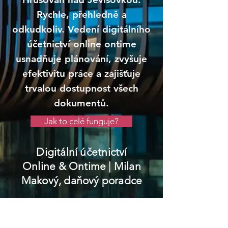
Rychle, přehledně a
odkudkoliv. Vedení digitálního
účetnictví online ontime
usnadňuje plánování, zvyšuje
efektivitu práce a zajišťuje
trvalou dostupnost všech
dokumentů.
Jak to celé funguje?
Digitální účetnictví
Online & Ontime
| Milan
Makový, daňový poradce
Hrušovany nad