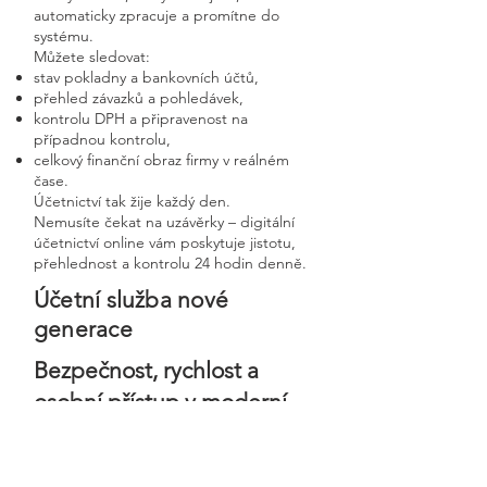
automaticky zpracuje a promítne do
systému.
Můžete sledovat:
stav pokladny a bankovních účtů,
přehled závazků a pohledávek,
kontrolu DPH a připravenost na
případnou kontrolu,
celkový finanční obraz firmy v reálném
čase.
Účetnictví tak žije každý den.
Nemusíte čekat na uzávěrky – digitální
účetnictví online vám poskytuje jistotu,
přehlednost a kontrolu 24 hodin denně.
Účetní služba nové
generace
Bezpečnost, rychlost a
osobní přístup v moderní
digitální firmě
Digitální účetnictví stavíme na