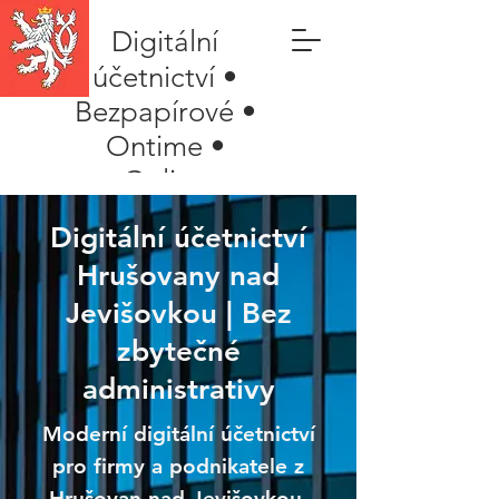
Digitální
účetnictví •
Bezpapírové •
Ontime •
Online
Digitální účetnictví
Hrušovany nad
Jevišovkou | Bez
zbytečné
administrativy
Moderní digitální účetnictví
pro firmy a podnikatele z
Hrušovan nad Jevišovkou.