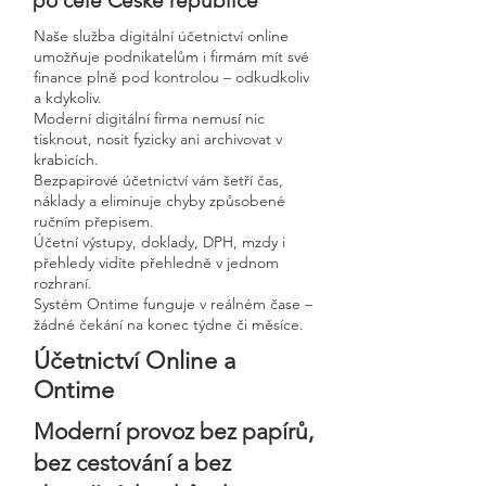
po celé České republice
Naše služba digitální účetnictví online
umožňuje podnikatelům i firmám mít své
finance plně pod kontrolou – odkudkoliv
a kdykoliv.
Moderní digitální firma nemusí nic
tisknout, nosit fyzicky ani archivovat v
krabicích.
Bezpapirové účetnictví vám šetří čas,
náklady a eliminuje chyby způsobené
ručním přepisem.
Účetní výstupy, doklady, DPH, mzdy i
přehledy vidíte přehledně v jednom
rozhraní.
Systém Ontime funguje v reálném čase –
žádné čekání na konec týdne či měsíce.
Účetnictví Online a
Ontime
Moderní provoz bez papírů,
bez cestování a bez