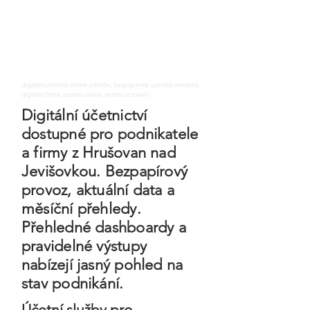
digitalni uctnictvi, online uctnictvi, bezpapirove uctnictvi, moderni
digitalni firma, uctarna online, ontime uctovani
Digitální účetnictví
dostupné pro podnikatele
a firmy z Hrušovan nad
Jevišovkou. Bezpapírový
provoz, aktuální data a
měsíční přehledy.
Přehledné dashboardy a
pravidelné výstupy
nabízejí jasný pohled na
stav podnikání.
Účetní služby pro