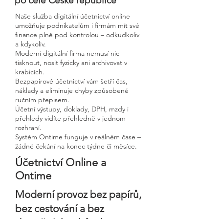
po celé České republice
Naše služba digitální účetnictví online
umožňuje podnikatelům i firmám mít své
finance plně pod kontrolou – odkudkoliv
a kdykoliv.
Moderní digitální firma nemusí nic
tisknout, nosit fyzicky ani archivovat v
krabicích.
Bezpapirové účetnictví vám šetří čas,
náklady a eliminuje chyby způsobené
ručním přepisem.
Účetní výstupy, doklady, DPH, mzdy i
přehledy vidíte přehledně v jednom
rozhraní.
Systém Ontime funguje v reálném čase –
žádné čekání na konec týdne či měsíce.
Účetnictví Online a
Ontime
Moderní provoz bez papírů,
bez cestování a bez