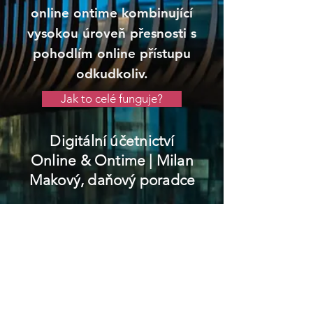
online ontime kombinující
vysokou úroveň přesnosti s
pohodlím online přístupu
odkudkoliv.
Jak to celé funguje?
Digitální účetnictví
Online & Ontime
| Milan
Makový, daňový poradce
Jablunkov