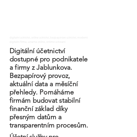
digitalni uctnictvi, online uctnictvi, bezpapirove uctnictvi, moderni
digitalni firma, uctarna online, ontime uctovani
Digitální účetnictví
dostupné pro podnikatele
a firmy z Jablunkova.
Bezpapírový provoz,
aktuální data a měsíční
přehledy. Pomáháme
firmám budovat stabilní
finanční základ díky
přesným datům a
transparentním procesům.
Účetní služby pro