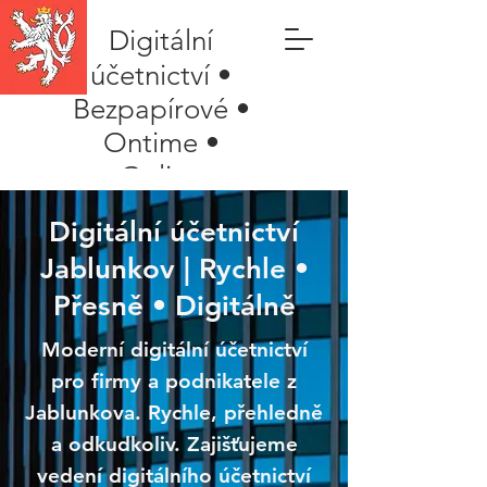
Digitální
účetnictví •
Bezpapírové •
Ontime •
Online
Digitální účetnictví
Jablunkov | Rychle •
Přesně • Digitálně
Moderní digitální účetnictví
pro firmy a podnikatele z
Jablunkova. Rychle, přehledně
a odkudkoliv. Zajišťujeme
vedení digitálního účetnictví