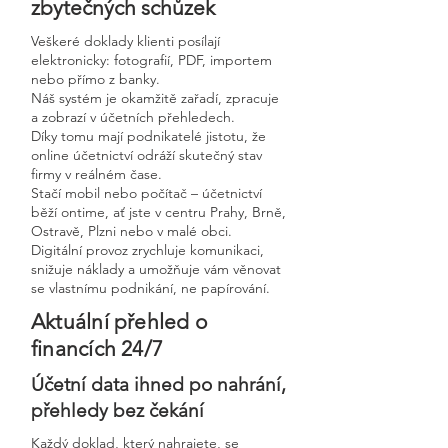
zbytečných schůzek
Veškeré doklady klienti posílají
elektronicky: fotografií, PDF, importem
nebo přímo z banky.
Náš systém je okamžitě zařadí, zpracuje
a zobrazí v účetních přehledech.
Díky tomu mají podnikatelé jistotu, že
online účetnictví odráží skutečný stav
firmy v reálném čase.
Stačí mobil nebo počítač – účetnictví
běží ontime, ať jste v centru Prahy, Brně,
Ostravě, Plzni nebo v malé obci.
Digitální provoz zrychluje komunikaci,
snižuje náklady a umožňuje vám věnovat
se vlastnímu podnikání, ne papírování.
Aktuální přehled o
financích 24/7
Účetní data ihned po nahrání,
přehledy bez čekání
Každý doklad, který nahrajete, se