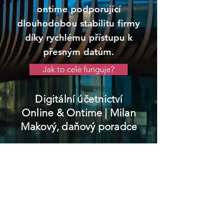
ontime podporující
dlouhodobou stabilitu firmy
díky rychlému přístupu k
přesným datům.
Jak to celé funguje?
Digitální účetnictví
Online & Ontime
| Milan
Makový, daňový poradce
Jemnice