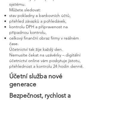
systému.
Můžete sledovat:
stav pokladny a bankovních účtů,
přehled závazků a pohledávek,
kontrolu DPH a připravenost na
případnou kontrolu,
celkový finanční obraz firmy v reálném
čase.
Účetnictví tak žije každý den.
Nemusíte čekat na uzávěrky – digitální
účetnictví online vám poskytuje jistotu,
přehlednost a kontrolu 24 hodin denně.
Účetní služba nové
generace
Bezpečnost, rychlost a
osobní přístup v moderní
digitální firmě
Digitální účetnictví stavíme na
bezpečnosti, precizním zpracování a