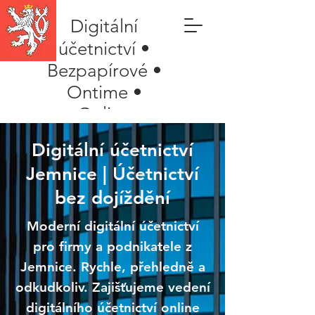
Digitální
účetnictví •
Bezpapírové •
Ontime •
Online
Digitální účetnictví
Jemnice | Účetnictví
bez dojíždění
Moderní digitální účetnictví
pro firmy a podnikatele z
Jemnice. Rychle, přehledně a
odkudkoliv. Zajišťujeme vedení
digitálního účetnictví online