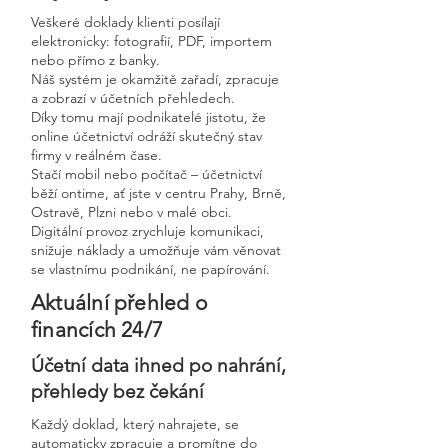
Veškeré doklady klienti posílají
elektronicky: fotografií, PDF, importem
nebo přímo z banky.
Náš systém je okamžitě zařadí, zpracuje
a zobrazí v účetních přehledech.
Díky tomu mají podnikatelé jistotu, že
online účetnictví odráží skutečný stav
firmy v reálném čase.
Stačí mobil nebo počítač – účetnictví
běží ontime, ať jste v centru Prahy, Brně,
Ostravě, Plzni nebo v malé obci.
Digitální provoz zrychluje komunikaci,
snižuje náklady a umožňuje vám věnovat
se vlastnímu podnikání, ne papírování.
Aktuální přehled o
financích 24/7
Účetní data ihned po nahrání,
přehledy bez čekání
Každý doklad, který nahrajete, se
automaticky zpracuje a promítne do