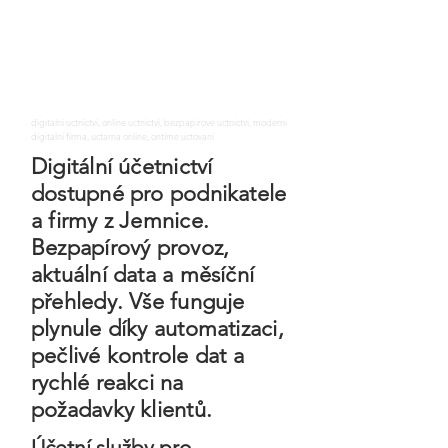
digitalni uctnictvi, online uctnictvi, bezpapirove uctnictvi, moderni
digitalni firma, uctarna online, ontime uctovani
Digitální účetnictví
dostupné pro podnikatele
a firmy z Jemnice.
Bezpapírový provoz,
aktuální data a měsíční
přehledy. Vše funguje
plynule díky automatizaci,
pečlivé kontrole dat a
rychlé reakci na
požadavky klientů.
Účetní služby pro