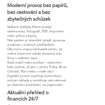
Moderní provoz bez papírů,
bez cestování a bez
zbytečných schůzek
Veškeré doklady klienti posílají
elektronicky: fotografií, PDF, importem
nebo přímo z banky.
Náš systém je okamžitě zařadí, zpracuje
a zobrazí v účetních přehledech.
Díky tomu mají podnikatelé jistotu, že
online účetnictví odráží skutečný stav
firmy v reálném čase.
Stačí mobil nebo počítač – účetnictví
běží ontime, ať jste v centru Prahy, Brně,
Ostravě, Plzni nebo v malé obci.
Digitální provoz zrychluje komunikaci,
snižuje náklady a umožňuje vám věnovat
se vlastnímu podnikání, ne papírování.
Aktuální přehled o
financích 24/7