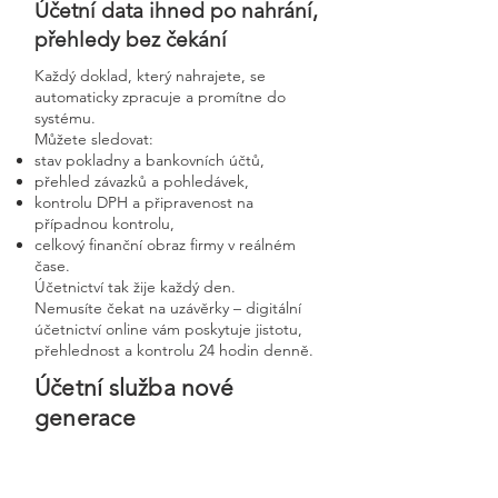
Účetní data ihned po nahrání,
přehledy bez čekání
Každý doklad, který nahrajete, se
automaticky zpracuje a promítne do
systému.
Můžete sledovat:
stav pokladny a bankovních účtů,
přehled závazků a pohledávek,
kontrolu DPH a připravenost na
případnou kontrolu,
celkový finanční obraz firmy v reálném
čase.
Účetnictví tak žije každý den.
Nemusíte čekat na uzávěrky – digitální
účetnictví online vám poskytuje jistotu,
přehlednost a kontrolu 24 hodin denně.
Účetní služba nové
generace
Bezpečnost, rychlost a
osobní přístup v moderní