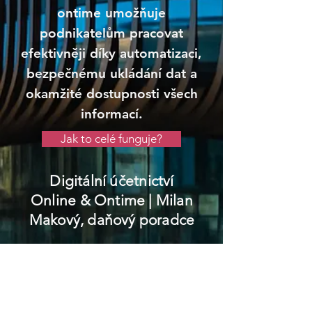
ontime umožňuje
podnikatelům pracovat
efektivněji díky automatizaci,
bezpečnému ukládání dat a
okamžité dostupnosti všech
informací.
Jak to celé funguje?
Digitální účetnictví
Online & Ontime
| Milan
Makový, daňový poradce
Jílové