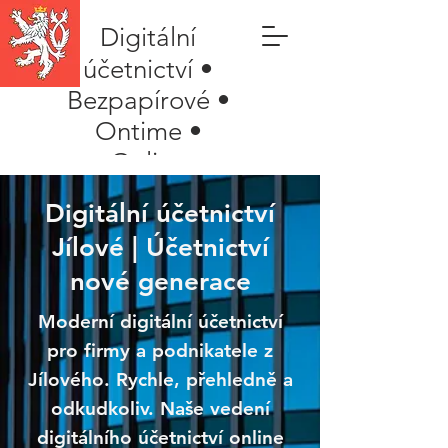
Digitální
účetnictví •
Bezpapírové •
Ontime •
Online
Digitální účetnictví
Jílové | Účetnictví
nové generace
Moderní digitální účetnictví
pro firmy a podnikatele z
Jílového. Rychle, přehledně a
odkudkoliv. Naše vedení
digitálního účetnictví online