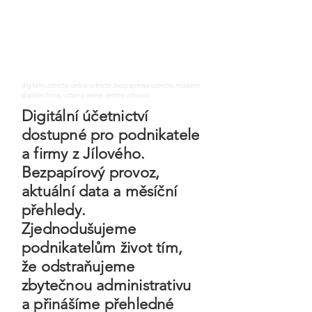
digitalni uctnictvi, online uctnictvi, bezpapirove uctnictvi, moderni
digitalni firma, uctarna online, ontime uctovani
Digitální účetnictví
dostupné pro podnikatele
a firmy z Jílového.
Bezpapírový provoz,
aktuální data a měsíční
přehledy.
Zjednodušujeme
podnikatelům život tím,
že odstraňujeme
zbytečnou administrativu
a přinášíme přehledné