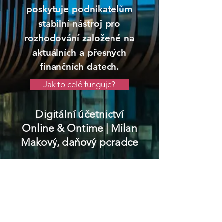
poskytuje podnikatelům
stabilní nástroj pro
rozhodování založené na
aktuálních a přesných
finančních datech.
Jak to celé funguje?
Digitální účetnictví
Online & Ontime
| Milan
Makový, daňový poradce
Jirkov