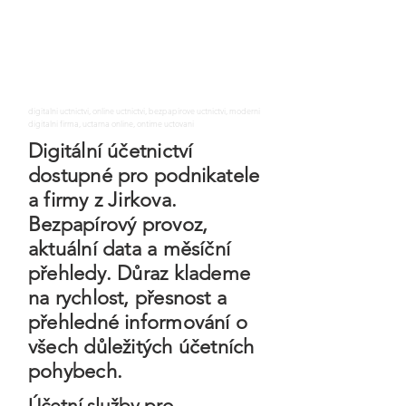
digitalni uctnictvi, online uctnictvi, bezpapirove uctnictvi, moderni
digitalni firma, uctarna online, ontime uctovani
Digitální účetnictví
dostupné pro podnikatele
a firmy z Jirkova.
Bezpapírový provoz,
aktuální data a měsíční
přehledy. Důraz klademe
na rychlost, přesnost a
přehledné informování o
všech důležitých účetních
pohybech.
Účetní služby pro