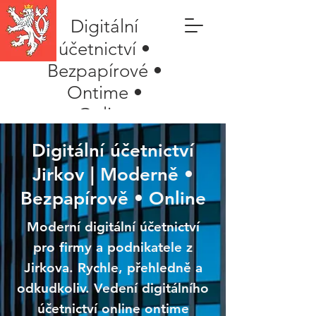
Digitální
účetnictví •
Bezpapírové •
Ontime •
Online
Digitální účetnictví
Jirkov | Moderně •
Bezpapírově • Online
Moderní digitální účetnictví
pro firmy a podnikatele z
Jirkova. Rychle, přehledně a
odkudkoliv. Vedení digitálního
účetnictví online ontime