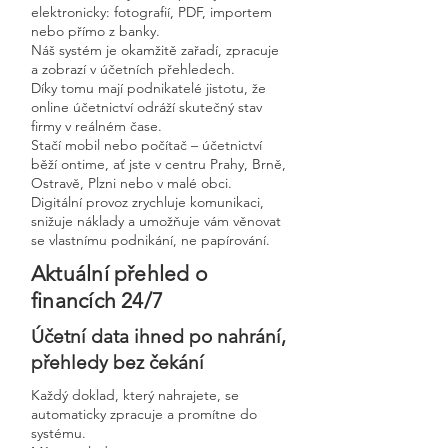
elektronicky: fotografií, PDF, importem
nebo přímo z banky.
Náš systém je okamžitě zařadí, zpracuje
a zobrazí v účetních přehledech.
Díky tomu mají podnikatelé jistotu, že
online účetnictví odráží skutečný stav
firmy v reálném čase.
Stačí mobil nebo počítač – účetnictví
běží ontime, ať jste v centru Prahy, Brně,
Ostravě, Plzni nebo v malé obci.
Digitální provoz zrychluje komunikaci,
snižuje náklady a umožňuje vám věnovat
se vlastnímu podnikání, ne papírování.
Aktuální přehled o
financích 24/7
Účetní data ihned po nahrání,
přehledy bez čekání
Každý doklad, který nahrajete, se
automaticky zpracuje a promítne do
systému.