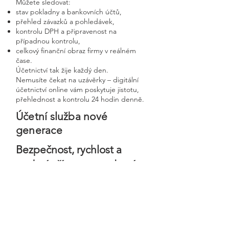
Můžete sledovat:
stav pokladny a bankovních účtů,
přehled závazků a pohledávek,
kontrolu DPH a připravenost na
případnou kontrolu,
celkový finanční obraz firmy v reálném
čase.
Účetnictví tak žije každý den.
Nemusíte čekat na uzávěrky – digitální
účetnictví online vám poskytuje jistotu,
přehlednost a kontrolu 24 hodin denně.
Účetní služba nové
generace
Bezpečnost, rychlost a
osobní přístup v moderní
digitální firmě
Digitální účetnictví stavíme na
bezpečnosti, precizním zpracování a
osobním přístupu ke každému klientovi.
Každá firma má svého vlastního účetního