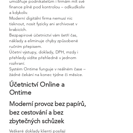
umožňuje podnikatelům i firmám mít své
finance plně pod kontrolou – odkudkoliv
a kdykoliv.
Moderní digitální firma nemusí nic
tisknout, nosit fyzicky ani archivovat v
krabicích.
Bezpapirové účetnictví vám šetří čas,
náklady a eliminuje chyby způsobené
ručním přepisem.
Účetní výstupy, doklady, DPH, mzdy i
přehledy vidíte přehledně v jednom
rozhraní.
Systém Ontime funguje v reálném čase –
žádné čekání na konec týdne či měsíce.
Účetnictví Online a
Ontime
Moderní provoz bez papírů,
bez cestování a bez
zbytečných schůzek
Veškeré doklady klienti posílají