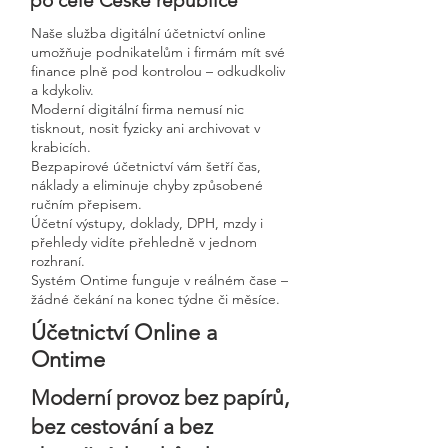
po celé České republice
Naše služba digitální účetnictví online
umožňuje podnikatelům i firmám mít své
finance plně pod kontrolou – odkudkoliv
a kdykoliv.
Moderní digitální firma nemusí nic
tisknout, nosit fyzicky ani archivovat v
krabicích.
Bezpapirové účetnictví vám šetří čas,
náklady a eliminuje chyby způsobené
ručním přepisem.
Účetní výstupy, doklady, DPH, mzdy i
přehledy vidíte přehledně v jednom
rozhraní.
Systém Ontime funguje v reálném čase –
žádné čekání na konec týdne či měsíce.
Účetnictví Online a
Ontime
Moderní provoz bez papírů,
bez cestování a bez