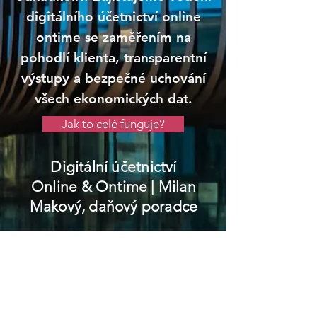
digitálního účetnictví online
ontime se zaměřením na
pohodlí klienta, transparentní
výstupy a bezpečné uchování
všech ekonomických dat.
Jak to celé funguje?
Digitální účetnictví
Online & Ontime
| Milan
Makový, daňový poradce
Jistebnice