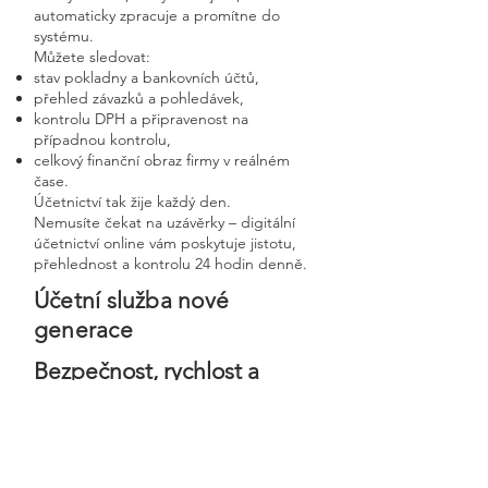
automaticky zpracuje a promítne do
systému.
Můžete sledovat:
stav pokladny a bankovních účtů,
přehled závazků a pohledávek,
kontrolu DPH a připravenost na
případnou kontrolu,
celkový finanční obraz firmy v reálném
čase.
Účetnictví tak žije každý den.
Nemusíte čekat na uzávěrky – digitální
účetnictví online vám poskytuje jistotu,
přehlednost a kontrolu 24 hodin denně.
Účetní služba nové
generace
Bezpečnost, rychlost a
osobní přístup v moderní
digitální firmě
Digitální účetnictví stavíme na