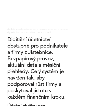
digitalni uctnictvi, online uctnictvi, bezpapirove uctnictvi, moderni
digitalni firma, uctarna online, ontime uctovani
Digitální účetnictví
dostupné pro podnikatele
a firmy z Jistebnice.
Bezpapírový provoz,
aktuální data a měsíční
přehledy. Celý systém je
navržen tak, aby
podporoval růst firmy a
poskytoval jistotu v
každém finančním kroku.
Účetní služby pro