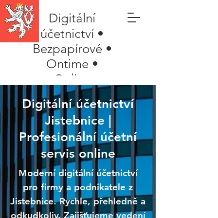
Digitální
účetnictví •
Bezpapírové •
Ontime •
Online
Digitální účetnictví
Jistebnice |
Profesionální účetní
servis online
Moderní digitální účetnictví
pro firmy a podnikatele z
Jistebnice. Rychle, přehledně a
odkudkoliv. Zajišťujeme vedení