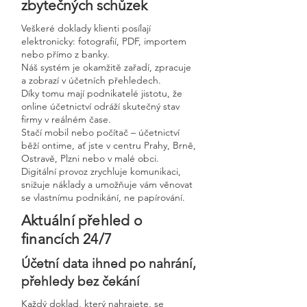
zbytečných schůzek
Veškeré doklady klienti posílají
elektronicky: fotografií, PDF, importem
nebo přímo z banky.
Náš systém je okamžitě zařadí, zpracuje
a zobrazí v účetních přehledech.
Díky tomu mají podnikatelé jistotu, že
online účetnictví odráží skutečný stav
firmy v reálném čase.
Stačí mobil nebo počítač – účetnictví
běží ontime, ať jste v centru Prahy, Brně,
Ostravě, Plzni nebo v malé obci.
Digitální provoz zrychluje komunikaci,
snižuje náklady a umožňuje vám věnovat
se vlastnímu podnikání, ne papírování.
Aktuální přehled o
financích 24/7
Účetní data ihned po nahrání,
přehledy bez čekání
Každý doklad, který nahrajete, se