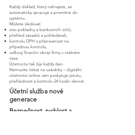
Každý doklad, který nahrajete, se
automaticky zpracuje a promítne do
systému.
Můžete sledovat:
stav pokladny a bankovních účtů,
přehled závazků a pohledávek,
kontrolu DPH a připravenost na
případnou kontrolu,
celkový finanční obraz firmy v reálném
čase.
Účetnictví tak žije každý den.
Nemusíte čekat na uzávěrky – digitální
účetnictví online vám poskytuje jistotu,
přehlednost a kontrolu 24 hodin denně.
Účetní služba nové
generace
Bezpečnost, rychlost a
osobní přístup v moderní
digitální firmě