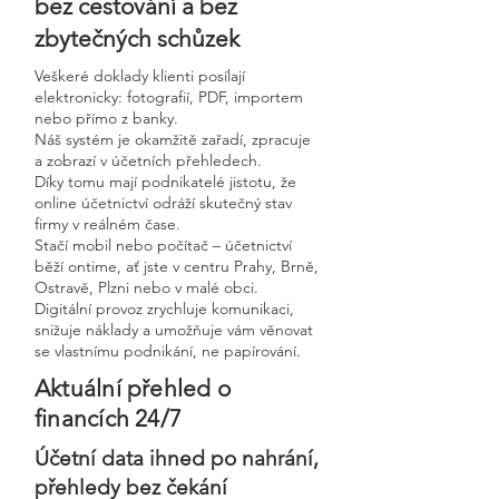
bez cestování a bez
zbytečných schůzek
Veškeré doklady klienti posílají
elektronicky: fotografií, PDF, importem
nebo přímo z banky.
Náš systém je okamžitě zařadí, zpracuje
a zobrazí v účetních přehledech.
Díky tomu mají podnikatelé jistotu, že
online účetnictví odráží skutečný stav
firmy v reálném čase.
Stačí mobil nebo počítač – účetnictví
běží ontime, ať jste v centru Prahy, Brně,
Ostravě, Plzni nebo v malé obci.
Digitální provoz zrychluje komunikaci,
snižuje náklady a umožňuje vám věnovat
se vlastnímu podnikání, ne papírování.
Aktuální přehled o
financích 24/7
Účetní data ihned po nahrání,
přehledy bez čekání