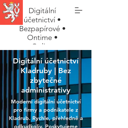
Digitální
účetnictví •
Bezpapírové •
Ontime •
Online
Digitální účetnictví
Kladruby | Bez
zbytečné
administrativy
Moderní digitální účetnictví
pro firmy a podnikatele z
Kladrub. Rychle, přehledně a
odkudkoliv. Poskytujeme