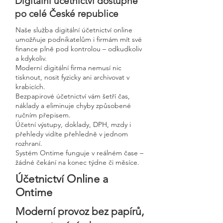
Digitální účetnictví dostupné
po celé České republice
Naše služba digitální účetnictví online
umožňuje podnikatelům i firmám mít své
finance plně pod kontrolou – odkudkoliv
a kdykoliv.
Moderní digitální firma nemusí nic
tisknout, nosit fyzicky ani archivovat v
krabicích.
Bezpapirové účetnictví vám šetří čas,
náklady a eliminuje chyby způsobené
ručním přepisem.
Účetní výstupy, doklady, DPH, mzdy i
přehledy vidíte přehledně v jednom
rozhraní.
Systém Ontime funguje v reálném čase –
žádné čekání na konec týdne či měsíce.
Účetnictví Online a
Ontime
Moderní provoz bez papírů,