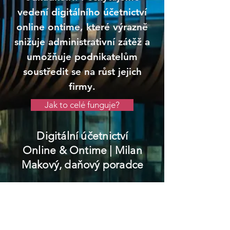
vedení digitálního účetnictví
online ontime, které výrazně
snižuje administrativní zátěž a
umožňuje podnikatelům
soustředit se na růst jejich
firmy.
Jak to celé funguje?
Digitální účetnictví
Online & Ontime
| Milan
Makový, daňový poradce
Kladruby