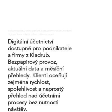
digitalni uctnictvi, online uctnictvi, bezpapirove uctnictvi, moderni
digitalni firma, uctarna online, ontime uctovani
Digitální účetnictví
dostupné pro podnikatele
a firmy z Kladrub.
Bezpapírový provoz,
aktuální data a měsíční
přehledy. Klienti oceňují
zejména rychlost,
spolehlivost a naprostý
přehled nad účetními
procesy bez nutnosti
návštěv.