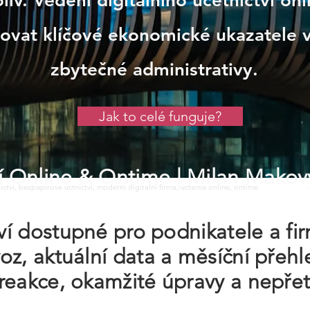
iv. Vedení digitálního účetnictví o
ovat klíčové ekonomické ukazatele 
zbytečné administrativy.
Jak to celé funguje?
tví Online & Ontime
| Milan Makov
tnictvi, bezpapirove uctnictvi, moderni digitalni firma, uctarna online, ontime
tví dostupné pro podnikatele a fir
oz, aktuální data a měsíční přehl
reakce, okamžité úpravy a nepřet