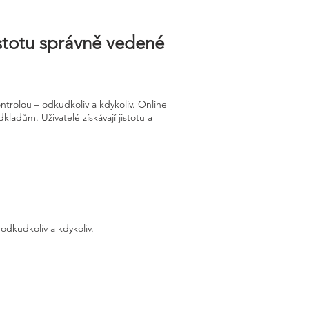
istotu správně vedené
trolou – odkudkoliv a kdykoliv. Online
adům. Uživatelé získávají jistotu a
odkudkoliv a kdykoliv.