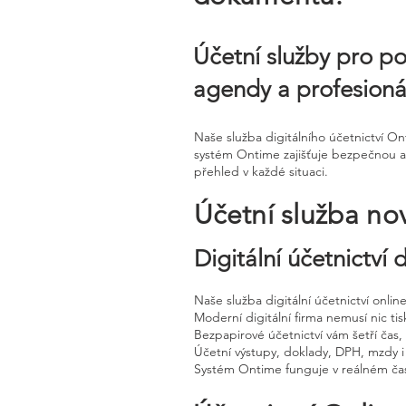
Účetní služby pro po
agendy a profesioná
Naše služba digitálního účetnictví O
systém Ontime zajišťuje bezpečnou arc
přehled v každé situaci.
Účetní služba no
Digitální účetnictví
Naše služba digitální účetnictví onli
Moderní digitální firma nemusí nic tisk
Bezpapirové účetnictví vám šetří čas
Účetní výstupy, doklady, DPH, mzdy i
Systém Ontime funguje v reálném čas