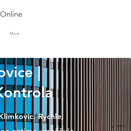
 Online
More
ovice |
Kontrola
Klimkovic. Rychle,