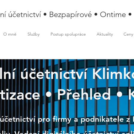
lní účetnictví • Bezpapírové • Ontime •
O mně
Služby
Postup spolupráce
Aktuality
Ceny
lní účetnictví Klimk
izace • Přehled • 
kovice
účetnictví pro firmy a podnikatele z 