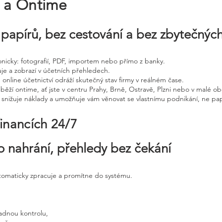
e a Ontime
papírů, bez cestování a bez zbytečnýc
tronicky: fotografií, PDF, importem nebo přímo z banky.
uje a zobrazí v účetních přehledech.
 online účetnictví odráží skutečný stav firmy v reálném čase.
běží ontime, ať jste v centru Prahy, Brně, Ostravě, Plzni nebo v malé ob
, snižuje náklady a umožňuje vám věnovat se vlastnímu podnikání, ne pap
financích 24/7
o nahrání, přehledy bez čekání
utomaticky zpracuje a promítne do systému.
adnou kontrolu,