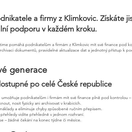
dnikatele a firmy z Klimkovic. Získáte j
lní podporu v každém kroku.
ntime pomáhá podnikatelům a firmám z Klimkovic mít své finance pod kon
hivaci dokumentů, pravidelné aktualizace dat a jednotný přístup k podkl
vé generace
 dostupné po celé České republice
ne umožňuje podnikatelům i firmám mít své finance plně pod kontrolou – 
nout, nosit fyzicky ani archivovat v krabicích.
, náklady a eliminuje chyby způsobené ručním přepisem.
 přehledy vidíte přehledně v jednom rozhraní.
e – žádné čekání na konec týdne či měsíce.