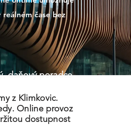
nline ontime umožňuje
v reálném čase bez
ý, daňový poradce
my z Klimkovic.
edy. Online provoz
ržitou dostupnost