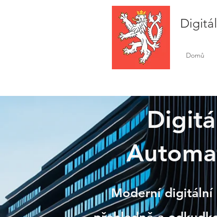
Digitá
Domů
Digitá
Automat
Klim
Moderní digitální 