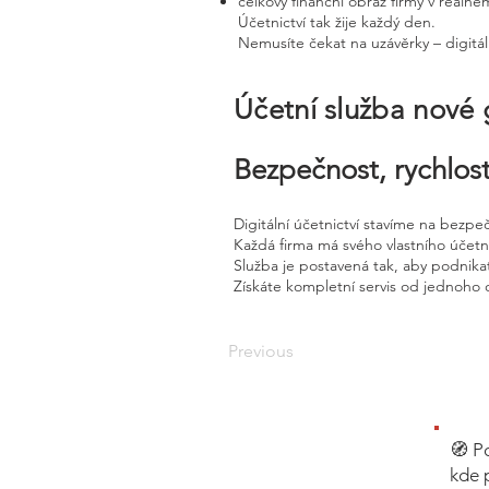
celkový finanční obraz firmy v reálné
Účetnictví tak žije každý den.
Nemusíte čekat na uzávěrky – digitál
Účetní služba nové
Bezpečnost, rychlost
Digitální účetnictví stavíme na bezpe
Každá firma má svého vlastního účet
Služba je postavená tak, aby podnikat
Získáte kompletní servis od jednoho 
Previous
🧭 P
kde 