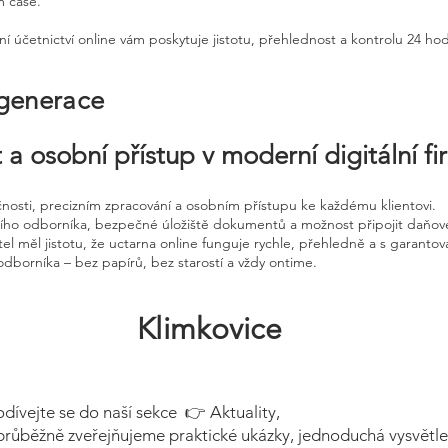
m čase.
ní účetnictví online vám poskytuje jistotu, přehlednost a kontrolu 24 ho
 generace
 a osobní přístup v moderní digitální f
čnosti, precizním zpracování a osobním přístupu ke každému klientovi.
ního odborníka, bezpečné úložiště dokumentů a možnost připojit daňov
el měl jistotu, že uctarna online funguje rychle, přehledně a s garanto
odborníka – bez papírů, bez starostí a vždy ontime.
Klimkovice
odívejte se do naší sekce 👉 Aktuality,
průběžně zveřejňujeme praktické ukázky, jednoduchá vysvětle