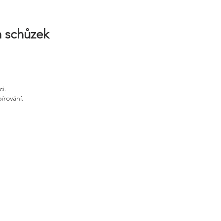
h schůzek
ci.
írování.