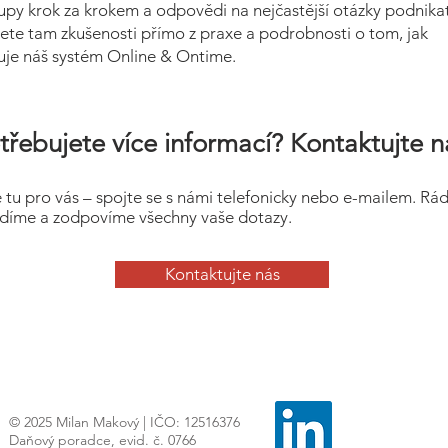
upy krok za krokem a odpovědi na nejčastější otázky podnikat
ete tam zkušenosti přímo z praxe a podrobnosti o tom, jak
uje náš systém Online & Ontime.
třebujete více informací? Kontaktujte n
 tu pro vás – spojte se s námi telefonicky nebo e-mailem. Rá
díme a zodpovíme všechny vaše dotazy.
Kontaktujte nás
© 2025 Milan Makový | IČO: 12516376
Daňový poradce, evid. č. 0766