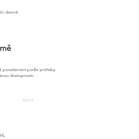
din denně.
irmě
é poradenství podle potřeby.
vanou dostupností.
Next
ní,