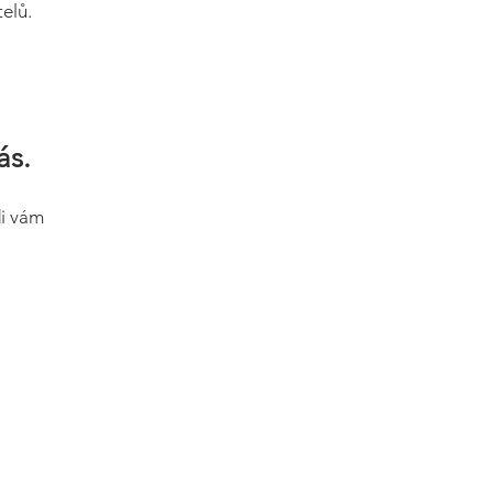
elů.
ás.
di vám