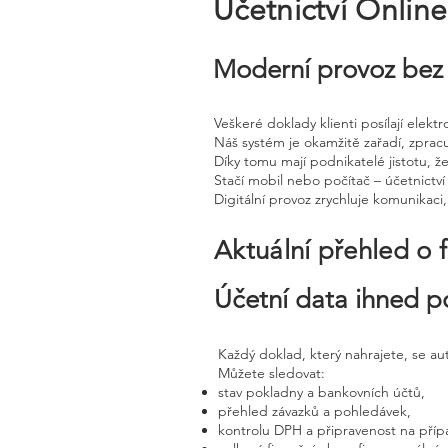
Účetnictví Onlin
Moderní provoz bez 
Veškeré doklady klienti posílají elek
Náš systém je okamžitě zařadí, zprac
Díky tomu mají podnikatelé jistotu, že
Stačí mobil nebo počítač – účetnictví 
Digitální provoz zrychluje komunikaci
Aktuální přehled o 
Účetní data ihned p
Každý doklad, který nahrajete, se a
Můžete sledovat:
stav pokladny a bankovních účtů,
přehled závazků a pohledávek,
kontrolu DPH a připravenost na příp