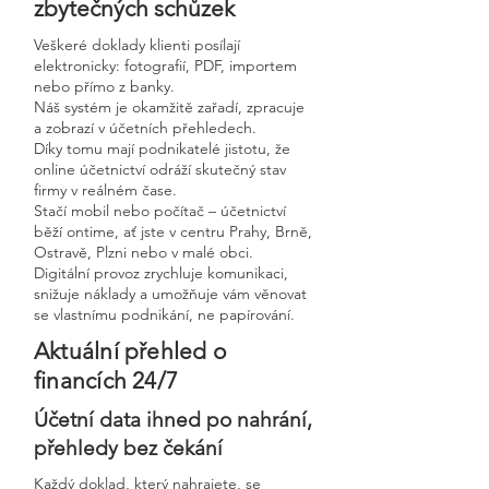
zbytečných schůzek
Veškeré doklady klienti posílají
elektronicky: fotografií, PDF, importem
nebo přímo z banky.
Náš systém je okamžitě zařadí, zpracuje
a zobrazí v účetních přehledech.
Díky tomu mají podnikatelé jistotu, že
online účetnictví odráží skutečný stav
firmy v reálném čase.
Stačí mobil nebo počítač – účetnictví
běží ontime, ať jste v centru Prahy, Brně,
Ostravě, Plzni nebo v malé obci.
Digitální provoz zrychluje komunikaci,
snižuje náklady a umožňuje vám věnovat
se vlastnímu podnikání, ne papírování.
Aktuální přehled o
financích 24/7
Účetní data ihned po nahrání,
přehledy bez čekání
Každý doklad, který nahrajete, se