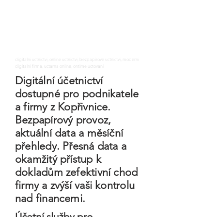
digitalni uctnictvi, online uctnictvi, bezpapirove uctnictvi, moderni
digitalni firma, uctarna online, ontime uctovani
Digitální účetnictví
dostupné pro podnikatele
a firmy z Kopřivnice.
Bezpapírový provoz,
aktuální data a měsíční
přehledy. Přesná data a
okamžitý přístup k
dokladům zefektivní chod
firmy a zvýší vaši kontrolu
nad financemi.
Účetní služby pro