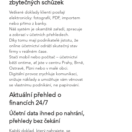
zbytečných schůzek
Veškeré doklady klienti posílají
elektronicky: fotografií, PDF, importem
nebo přímo z banky.
Náš systém je okamžitě zařadí, zpracuje
a zobrazí v účetních přehledech.
Díky tomu mají podnikatelé jistotu, že
online účetnictví odráží skutečný stav
firmy v reálném čase.
Stačí mobil nebo počítač – účetnictví
běží ontime, ať jste v centru Prahy, Brně,
Ostravě, Plzni nebo v malé obci.
Digitální provoz zrychluje komunikaci,
snižuje náklady a umožňuje vám věnovat
se vlastnímu podnikání, ne papírování.
Aktuální přehled o
financích 24/7
Účetní data ihned po nahrání,
přehledy bez čekání
Každý doklad, který nahrajete, se