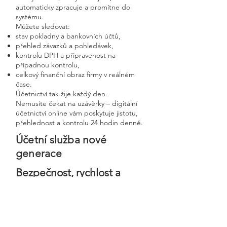
automaticky zpracuje a promítne do
systému.
Můžete sledovat:
stav pokladny a bankovních účtů,
přehled závazků a pohledávek,
kontrolu DPH a připravenost na
případnou kontrolu,
celkový finanční obraz firmy v reálném
čase.
Účetnictví tak žije každý den.
Nemusíte čekat na uzávěrky – digitální
účetnictví online vám poskytuje jistotu,
přehlednost a kontrolu 24 hodin denně.
Účetní služba nové
generace
Bezpečnost, rychlost a
osobní přístup v moderní
digitální firmě
Digitální účetnictví stavíme na