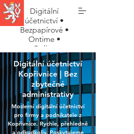
Digitální
účetnictví •
Bezpapírové •
Ontime •
Online
Digitální účetnictví
Kopřivnice | Bez
zbytečné
administrativy
Moderní digitální účetnictví
pro firmy a podnikatele z
Kopřivnice. Rychle, přehledně
a odkudkoliv. Poskytujeme