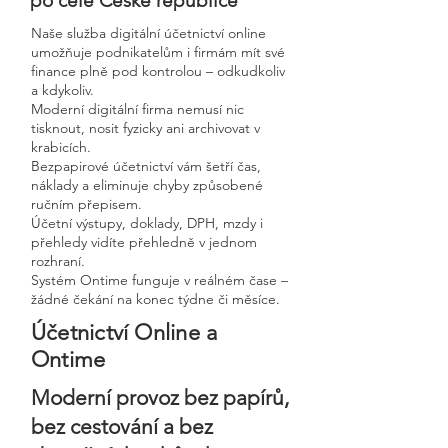
po celé České republice
Naše služba digitální účetnictví online
umožňuje podnikatelům i firmám mít své
finance plně pod kontrolou – odkudkoliv
a kdykoliv.
Moderní digitální firma nemusí nic
tisknout, nosit fyzicky ani archivovat v
krabicích.
Bezpapirové účetnictví vám šetří čas,
náklady a eliminuje chyby způsobené
ručním přepisem.
Účetní výstupy, doklady, DPH, mzdy i
přehledy vidíte přehledně v jednom
rozhraní.
Systém Ontime funguje v reálném čase –
žádné čekání na konec týdne či měsíce.
Účetnictví Online a
Ontime
Moderní provoz bez papírů,
bez cestování a bez