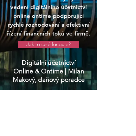
vedení digitálního účetnictví
online ontime podporující
rychlé rozhodování a efektivní
řízení finančních toků ve firmě.
Jak to celé funguje?
Digitální účetnictví
Online & Ontime
| Milan
Makový, daňový poradce
Kopřivnice