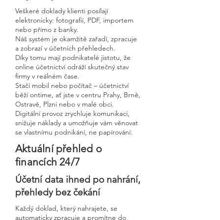
Veškeré doklady klienti posílají
elektronicky: fotografií, PDF, importem
nebo přímo z banky.
Náš systém je okamžitě zařadí, zpracuje
a zobrazí v účetních přehledech.
Díky tomu mají podnikatelé jistotu, že
online účetnictví odráží skutečný stav
firmy v reálném čase.
Stačí mobil nebo počítač – účetnictví
běží ontime, ať jste v centru Prahy, Brně,
Ostravě, Plzni nebo v malé obci.
Digitální provoz zrychluje komunikaci,
snižuje náklady a umožňuje vám věnovat
se vlastnímu podnikání, ne papírování.
Aktuální přehled o
financích 24/7
Účetní data ihned po nahrání,
přehledy bez čekání
Každý doklad, který nahrajete, se
automaticky zpracuje a promítne do