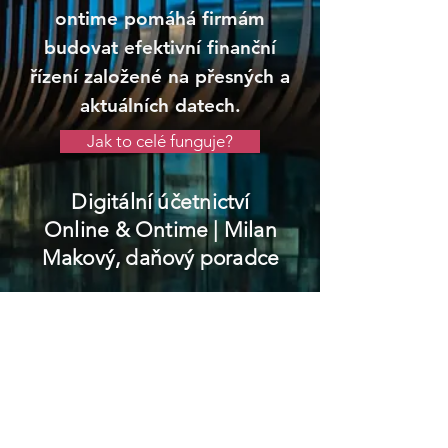
ontime pomáhá firmám
budovat efektivní finanční
řízení založené na přesných a
aktuálních datech.
Jak to celé funguje?
Digitální účetnictví
Online & Ontime
| Milan
Makový, daňový poradce
Kraslice