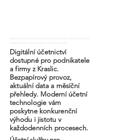
digitalni uctnictvi, online uctnictvi, bezpapirove uctnictvi, moderni
digitalni firma, uctarna online, ontime uctovani
Digitální účetnictví
dostupné pro podnikatele
a firmy z Kraslic.
Bezpapírový provoz,
aktuální data a měsíční
přehledy. Moderní účetní
technologie vám
poskytne konkurenční
výhodu i jistotu v
každodenních procesech.
Účetní služby pro