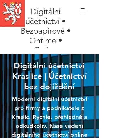
Digitální
účetnictví •
Bezpapírové •
Ontime •
Online
Digitální účetnictví
Kraslice | Účetnictví
bez dojíždění
Moderní digitální účetnictví
pro firmy a podnikatele z
Kraslic. Rychle, přehledně a
odkudkoliv. Naše vedení
digitálního účetnictví online