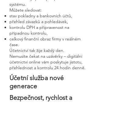
systému.
Můžete sledovat:
stav pokladny a bankovních účtů,
přehled závazků a pohledávek,
kontrolu DPH a připravenost na
případnou kontrolu,
celkový finanční obraz firmy v reálném
čase.
Účetnictví tak žije každý den.
Nemusíte čekat na uzávěrky – digitální
účetnictví online vám poskytuje jistotu,
přehlednost a kontrolu 24 hodin denně.
Účetní služba nové
generace
Bezpečnost, rychlost a
osobní přístup v moderní
digitální firmě
Digitální účetnictví stavíme na
bezpečnosti, precizním zpracování a