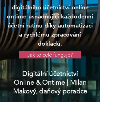
digitálního účetnictví online
ontime usnadňující každodenní
účetní rutinu díky automatizaci
a rychlému zpracování
dokladů.
Jak to celé funguje?
Digitální účetnictví
Online & Ontime
| Milan
Makový, daňový poradce
Lázně Bohdaneč