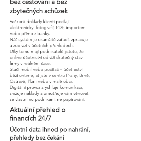
bez cestování a bez
zbytečných schůzek
Veškeré doklady klienti posílají
elektronicky: fotografií, PDF, importem
nebo přímo z banky.
Náš systém je okamžitě zařadí, zpracuje
a zobrazí v účetních přehledech.
Díky tomu mají podnikatelé jistotu, že
online účetnictví odráží skutečný stav
firmy v reálném čase.
Stačí mobil nebo počítač – účetnictví
běží ontime, ať jste v centru Prahy, Brně,
Ostravě, Plzni nebo v malé obci.
Digitální provoz zrychluje komunikaci,
snižuje náklady a umožňuje vám věnovat
se vlastnímu podnikání, ne papírování.
Aktuální přehled o
financích 24/7
Účetní data ihned po nahrání,
přehledy bez čekání