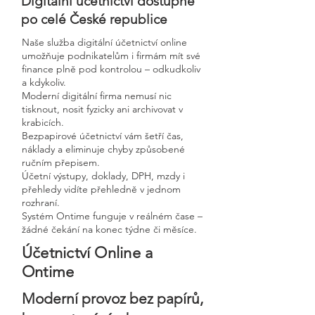
Digitální účetnictví dostupné
po celé České republice
Naše služba digitální účetnictví online
umožňuje podnikatelům i firmám mít své
finance plně pod kontrolou – odkudkoliv
a kdykoliv.
Moderní digitální firma nemusí nic
tisknout, nosit fyzicky ani archivovat v
krabicích.
Bezpapirové účetnictví vám šetří čas,
náklady a eliminuje chyby způsobené
ručním přepisem.
Účetní výstupy, doklady, DPH, mzdy i
přehledy vidíte přehledně v jednom
rozhraní.
Systém Ontime funguje v reálném čase –
žádné čekání na konec týdne či měsíce.
Účetnictví Online a
Ontime
Moderní provoz bez papírů,