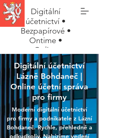
Digitální
účetnictví •
Bezpapírové •
Ontime •
Online
Digitální účetnictví
Lázně Bohdaneč |
Online účetní správa
pro firmy
Moderní digitální účetnictví
pro firmy a podnikatele z Lázní
Bohdaneč. Rychle, přehledně a
odkudkoliv. Nabízíme vedení