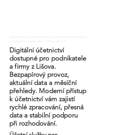
digitalni uctnictvi, online uctnictvi, bezpapirove uctnictvi, moderni
digitalni firma, uctarna online, ontime uctovani
Digitální účetnictví
dostupné pro podnikatele
a firmy z Lišova.
Bezpapírový provoz,
aktuální data a měsíční
přehledy. Moderní přístup
k účetnictví vám zajistí
rychlé zpracování, přesná
data a stabilní podporu
při rozhodování.
Účetní služby pro