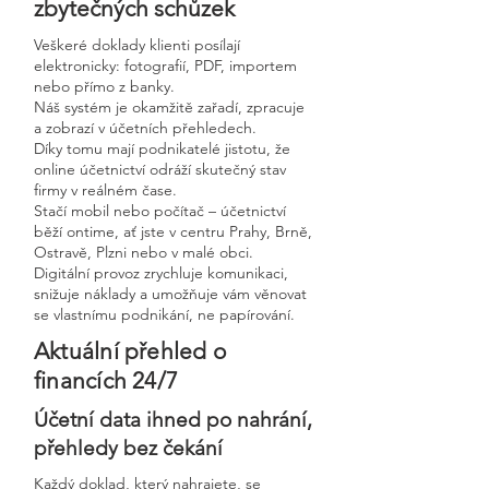
zbytečných schůzek
Veškeré doklady klienti posílají
elektronicky: fotografií, PDF, importem
nebo přímo z banky.
Náš systém je okamžitě zařadí, zpracuje
a zobrazí v účetních přehledech.
Díky tomu mají podnikatelé jistotu, že
online účetnictví odráží skutečný stav
firmy v reálném čase.
Stačí mobil nebo počítač – účetnictví
běží ontime, ať jste v centru Prahy, Brně,
Ostravě, Plzni nebo v malé obci.
Digitální provoz zrychluje komunikaci,
snižuje náklady a umožňuje vám věnovat
se vlastnímu podnikání, ne papírování.
Aktuální přehled o
financích 24/7
Účetní data ihned po nahrání,
přehledy bez čekání
Každý doklad, který nahrajete, se