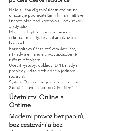
po celé České republice
Naše služba digitální účetnictví online
umožňuje podnikatelům i firmám mít své
finance plně pod kontrolou – odkudkoliv
a kdykoliv.
Moderní digitální firma nemusí nic
tisknout, nosit fyzicky ani archivovat v
krabicích.
Bezpapirové účetnictví vám šetří čas,
náklady a eliminuje chyby způsobené
ručním přepisem.
Účetní výstupy, doklady, DPH, mzdy i
přehledy vidíte přehledně v jednom
rozhraní.
Systém Ontime funguje v reálném čase –
žádné čekání na konec týdne či měsíce.
Účetnictví Online a
Ontime
Moderní provoz bez papírů,
bez cestování a bez