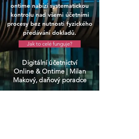
ontime nabízí systematickou
kontrolu nad všemi účetními
procesy bez nutnosti fyzického
předávání dokladů.
Jak to celé funguje?
Digitální účetnictví
Online & Ontime
| Milan
Makový, daňový poradce
Lišov