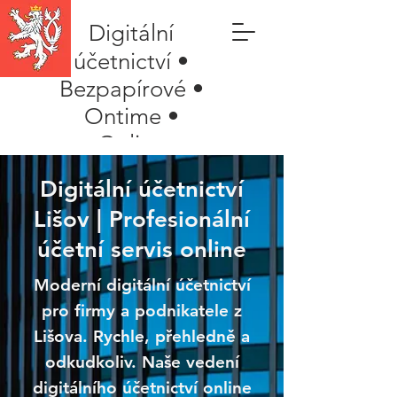
Digitální
účetnictví •
Bezpapírové •
Ontime •
Online
Digitální účetnictví
Lišov | Profesionální
účetní servis online
Moderní digitální účetnictví
pro firmy a podnikatele z
Lišova. Rychle, přehledně a
odkudkoliv. Naše vedení
digitálního účetnictví online