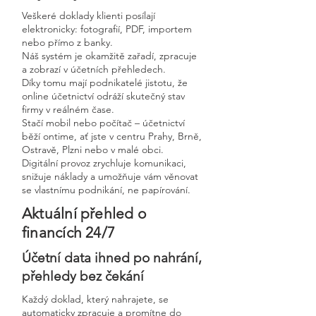
Veškeré doklady klienti posílají
elektronicky: fotografií, PDF, importem
nebo přímo z banky.
Náš systém je okamžitě zařadí, zpracuje
a zobrazí v účetních přehledech.
Díky tomu mají podnikatelé jistotu, že
online účetnictví odráží skutečný stav
firmy v reálném čase.
Stačí mobil nebo počítač – účetnictví
běží ontime, ať jste v centru Prahy, Brně,
Ostravě, Plzni nebo v malé obci.
Digitální provoz zrychluje komunikaci,
snižuje náklady a umožňuje vám věnovat
se vlastnímu podnikání, ne papírování.
Aktuální přehled o
financích 24/7
Účetní data ihned po nahrání,
přehledy bez čekání
Každý doklad, který nahrajete, se
automaticky zpracuje a promítne do