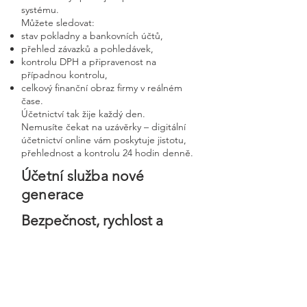
systému.
Můžete sledovat:
stav pokladny a bankovních účtů,
přehled závazků a pohledávek,
kontrolu DPH a připravenost na
případnou kontrolu,
celkový finanční obraz firmy v reálném
čase.
Účetnictví tak žije každý den.
Nemusíte čekat na uzávěrky – digitální
účetnictví online vám poskytuje jistotu,
přehlednost a kontrolu 24 hodin denně.
Účetní služba nové
generace
Bezpečnost, rychlost a
osobní přístup v moderní
digitální firmě
Digitální účetnictví stavíme na
bezpečnosti, precizním zpracování a