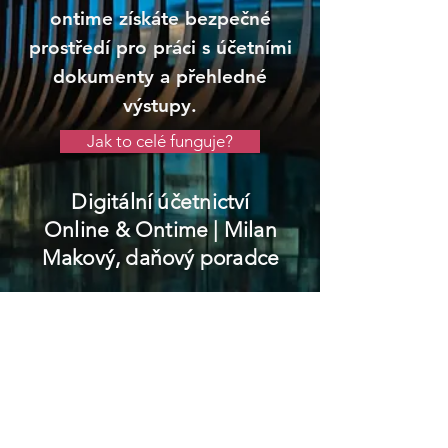
ontime získáte bezpečné
prostředí pro práci s účetními
dokumenty a přehledné
výstupy.
Jak to celé funguje?
Digitální účetnictví
Online & Ontime
| Milan
Makový, daňový poradce
Lom