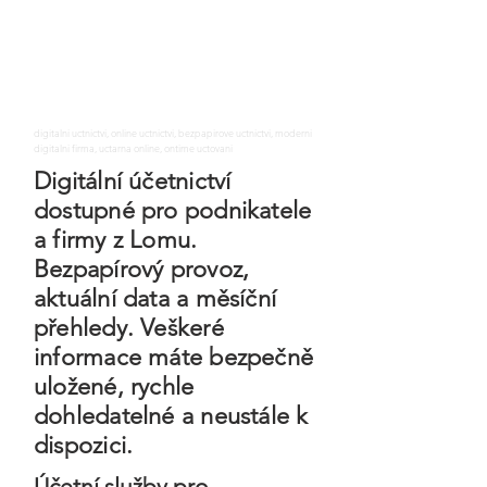
digitalni uctnictvi, online uctnictvi, bezpapirove uctnictvi, moderni
digitalni firma, uctarna online, ontime uctovani
Digitální účetnictví
dostupné pro podnikatele
a firmy z Lomu.
Bezpapírový provoz,
aktuální data a měsíční
přehledy. Veškeré
informace máte bezpečně
uložené, rychle
dohledatelné a neustále k
dispozici.
Účetní služby pro