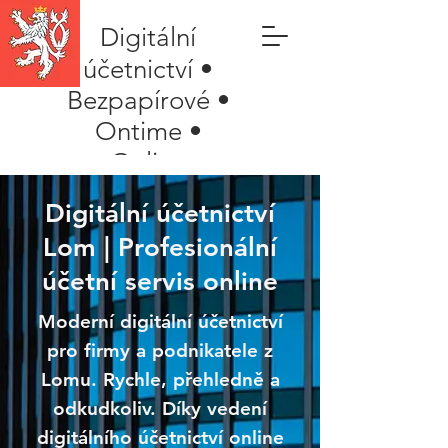
Digitální
účetnictví •
Bezpapírové •
Ontime •
Online
Digitální účetnictví
Lom | Profesionální
účetní servis online
Moderní digitální účetnictví
pro firmy a podnikatele z
Lomu. Rychle, přehledně a
odkudkoliv. Díky vedení
digitálního účetnictví online