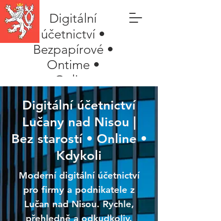
Digitální
účetnictví •
Bezpapírové •
Ontime •
Online
Digitální účetnictví
Lučany nad Nisou |
Bez starostí • Online •
Kdykoli
Moderní digitální účetnictví
pro firmy a podnikatele z
Lučan nad Nisou. Rychle,
přehledně a odkudkoliv.