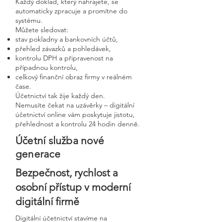
Každý doklad, který nahrajete, se
automaticky zpracuje a promítne do
systému.
Můžete sledovat:
stav pokladny a bankovních účtů,
přehled závazků a pohledávek,
kontrolu DPH a připravenost na
případnou kontrolu,
celkový finanční obraz firmy v reálném
čase.
Účetnictví tak žije každý den.
Nemusíte čekat na uzávěrky – digitální
účetnictví online vám poskytuje jistotu,
přehlednost a kontrolu 24 hodin denně.
Účetní služba nové
generace
Bezpečnost, rychlost a
osobní přístup v moderní
digitální firmě
Digitální účetnictví stavíme na