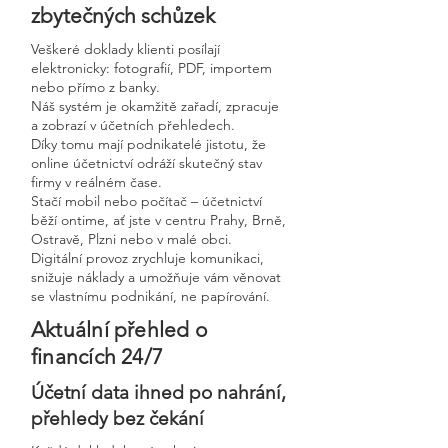
zbytečných schůzek
Veškeré doklady klienti posílají
elektronicky: fotografií, PDF, importem
nebo přímo z banky.
Náš systém je okamžitě zařadí, zpracuje
a zobrazí v účetních přehledech.
Díky tomu mají podnikatelé jistotu, že
online účetnictví odráží skutečný stav
firmy v reálném čase.
Stačí mobil nebo počítač – účetnictví
běží ontime, ať jste v centru Prahy, Brně,
Ostravě, Plzni nebo v malé obci.
Digitální provoz zrychluje komunikaci,
snižuje náklady a umožňuje vám věnovat
se vlastnímu podnikání, ne papírování.
Aktuální přehled o
financích 24/7
Účetní data ihned po nahrání,
přehledy bez čekání