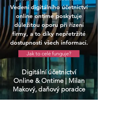
Vedení digitálního účetnictví
online ontime poskytuje
důležitou oporu při řízení
firmy, a to díky nepřetržité
dostupnosti všech informací.
Jak to celé funguje?
Digitální účetnictví
Online & Ontime
| Milan
Makový, daňový poradce
Lučany nad Nisou