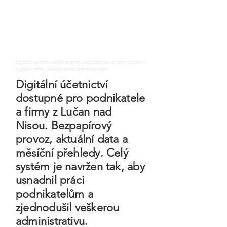
digitalni uctnictvi, online uctnictvi, bezpapirove uctnictvi, moderni
digitalni firma, uctarna online, ontime uctovani
Digitální účetnictví
dostupné pro podnikatele
a firmy z Lučan nad
Nisou. Bezpapírový
provoz, aktuální data a
měsíční přehledy. Celý
systém je navržen tak, aby
usnadnil práci
podnikatelům a
zjednodušil veškerou
administrativu.