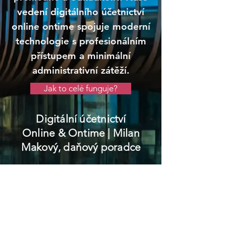
vedení digitálního účetnictví
online ontime spojuje moderní
technologie s profesionálním
přístupem a minimální
administrativní zátěží.
Jak to celé funguje?
Digitální účetnictví
Online & Ontime
| Milan
Makový, daňový poradce
Městec Králové