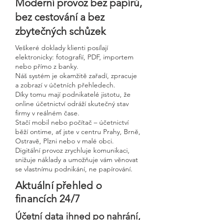
Moderní provoz bez papírů,
bez cestování a bez
zbytečných schůzek
Veškeré doklady klienti posílají
elektronicky: fotografií, PDF, importem
nebo přímo z banky.
Náš systém je okamžitě zařadí, zpracuje
a zobrazí v účetních přehledech.
Díky tomu mají podnikatelé jistotu, že
online účetnictví odráží skutečný stav
firmy v reálném čase.
Stačí mobil nebo počítač – účetnictví
běží ontime, ať jste v centru Prahy, Brně,
Ostravě, Plzni nebo v malé obci.
Digitální provoz zrychluje komunikaci,
snižuje náklady a umožňuje vám věnovat
se vlastnímu podnikání, ne papírování.
Aktuální přehled o
financích 24/7
Účetní data ihned po nahrání,