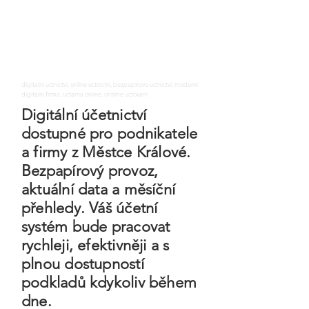
digitalni uctnictvi, online uctnictvi, bezpapirove uctnictvi, moderni
digitalni firma, uctarna online, ontime uctovani
Digitální účetnictví
dostupné pro podnikatele
a firmy z Městce Králové.
Bezpapírový provoz,
aktuální data a měsíční
přehledy. Váš účetní
systém bude pracovat
rychleji, efektivněji a s
plnou dostupností
podkladů kdykoliv během
dne.