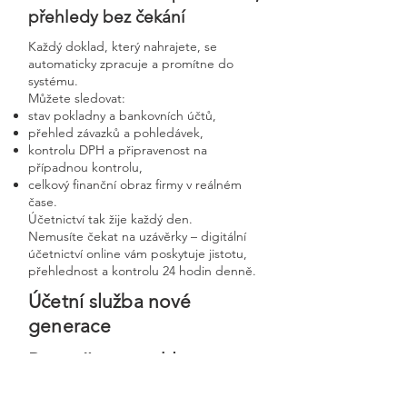
přehledy bez čekání
Každý doklad, který nahrajete, se
automaticky zpracuje a promítne do
systému.
Můžete sledovat:
stav pokladny a bankovních účtů,
přehled závazků a pohledávek,
kontrolu DPH a připravenost na
případnou kontrolu,
celkový finanční obraz firmy v reálném
čase.
Účetnictví tak žije každý den.
Nemusíte čekat na uzávěrky – digitální
účetnictví online vám poskytuje jistotu,
přehlednost a kontrolu 24 hodin denně.
Účetní služba nové
generace
Bezpečnost, rychlost a
osobní přístup v moderní