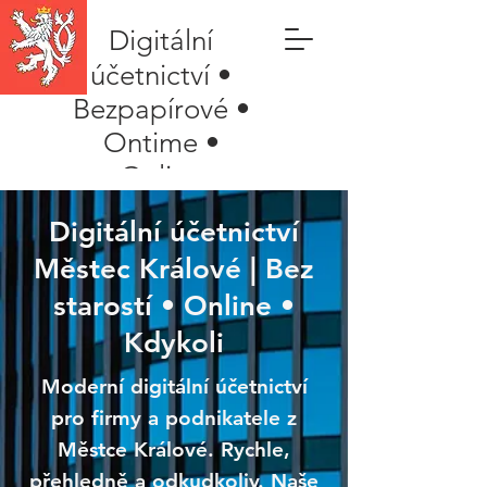
Digitální
účetnictví •
Bezpapírové •
Ontime •
Online
Digitální účetnictví
Městec Králové | Bez
starostí • Online •
Kdykoli
Moderní digitální účetnictví
pro firmy a podnikatele z
Městce Králové. Rychle,
přehledně a odkudkoliv. Naše