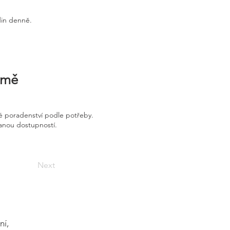
din denně.
irmě
é poradenství podle potřeby.
vanou dostupností.
Next
ní,