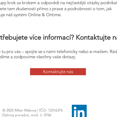
upy krok za krokem a odpovědi na nejčastější otázky podnikat
ete tam zkušenosti přímo z praxe a podrobnosti o tom, jak
uje náš systém Online & Ontime.
třebujete více informací? Kontaktujte n
 tu pro vás – spojte se s námi telefonicky nebo e-mailem. Rá
díme a zodpovíme všechny vaše dotazy.
Kontaktujte nás
© 2025 Milan Makový | IČO: 12516376
Daňový poradce, evid. č. 0766