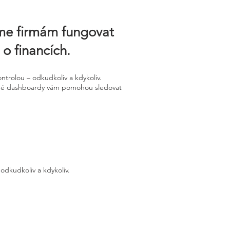
áme firmám fungovat
 o financích.
trolou – odkudkoliv a kdykoliv.
ledné dashboardy vám pomohou sledovat
odkudkoliv a kdykoliv.