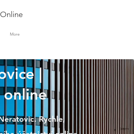
 Online
More
ovice |
 online
Neratovic. Rychle,