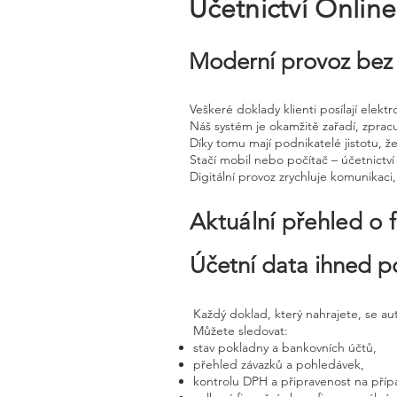
Účetnictví Onlin
Moderní provoz bez 
Veškeré doklady klienti posílají elek
Náš systém je okamžitě zařadí, zprac
Díky tomu mají podnikatelé jistotu, že
Stačí mobil nebo počítač – účetnictví 
Digitální provoz zrychluje komunikaci
Aktuální přehled o 
Účetní data ihned p
Každý doklad, který nahrajete, se a
Můžete sledovat:
stav pokladny a bankovních účtů,
přehled závazků a pohledávek,
kontrolu DPH a připravenost na příp