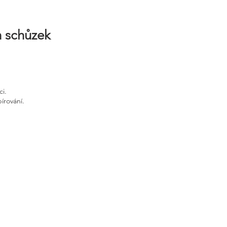
h schůzek
ci.
írování.