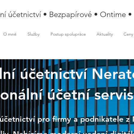
lní účetnictví • Bezpapírové • Ontime •
O mně
Služby
Postup spolupráce
Aktuality
Ceny
lní účetnictví Nerat
onální účetní servis
tovice
účetnictví pro firmy a podnikatele z 