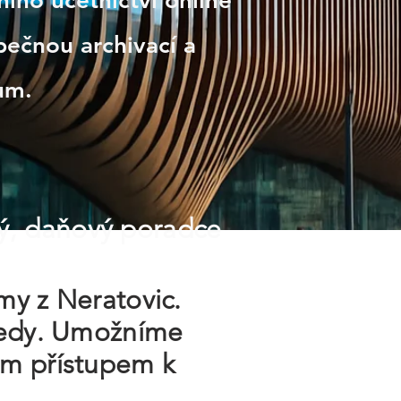
ího účetnictví online
ečnou archivací a
ům.
ý, daňový poradce
rmy z Neratovic.
hledy. Umožníme
ým přístupem k