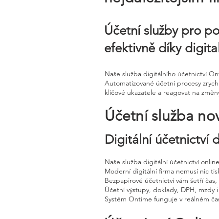
Účetní služby pro p
efektivně díky digit
Naše služba digitálního účetnictví O
Automatizované účetní procesy zrychl
klíčové ukazatele a reagovat na změn
Účetní služba no
Digitální účetnictví
Naše služba digitální účetnictví onli
Moderní digitální firma nemusí nic tisk
Bezpapirové účetnictví vám šetří čas
Účetní výstupy, doklady, DPH, mzdy i
Systém Ontime funguje v reálném čas