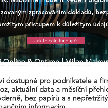
iv. Nabízíme moderní vedení digitáln
izovaným zpracováním dokladů, bezp
amžitým přístupem k důležitým údaj
Jak to celé funguje?
tví Online & Ontime
| Milan Makov
tnictvi, bezpapirove uctnictvi, moderni digitalni firma, uctarna online, ontime
tví dostupné pro podnikatele a fi
oz, aktuální data a měsíční pře
erně, bez papírů a s nepřetržit
finančním informacím.