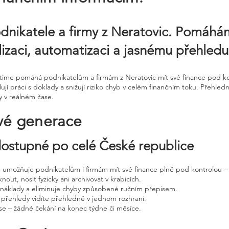
odnikatele a firmy z Neratovic. Pomáh
alizaci, automatizaci a jasnému přehledu
ntime pomáhá podnikatelům a firmám z Neratovic mít své finance pod kon
ují práci s doklady a snižují riziko chyb v celém finančním toku. Přeh
y v reálném čase.
vé generace
 dostupné po celé České republice
ne umožňuje podnikatelům i firmám mít své finance plně pod kontrolou – 
nout, nosit fyzicky ani archivovat v krabicích.
, náklady a eliminuje chyby způsobené ručním přepisem.
 přehledy vidíte přehledně v jednom rozhraní.
e – žádné čekání na konec týdne či měsíce.