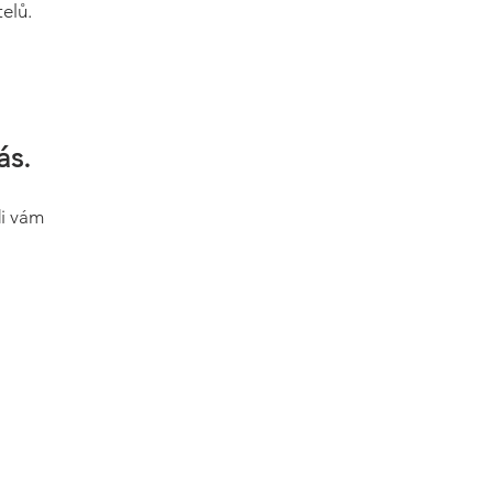
elů.
ás.
di vám