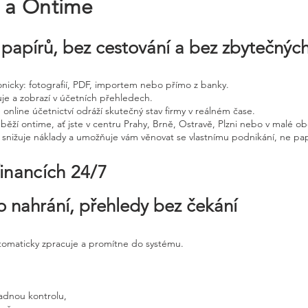
e a Ontime
papírů, bez cestování a bez zbytečnýc
tronicky: fotografií, PDF, importem nebo přímo z banky.
uje a zobrazí v účetních přehledech.
 online účetnictví odráží skutečný stav firmy v reálném čase.
běží ontime, ať jste v centru Prahy, Brně, Ostravě, Plzni nebo v malé ob
, snižuje náklady a umožňuje vám věnovat se vlastnímu podnikání, ne pap
financích 24/7
o nahrání, přehledy bez čekání
utomaticky zpracuje a promítne do systému.
adnou kontrolu,