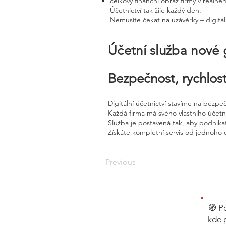
celkový finanční obraz firmy v reálné
Účetnictví tak žije každý den.
Nemusíte čekat na uzávěrky – digitál
Účetní služba nové
Bezpečnost, rychlost
Digitální účetnictví stavíme na bezpe
Každá firma má svého vlastního účet
Služba je postavená tak, aby podnikat
Získáte kompletní servis od jednoho 
Previous
🧭 P
kde 