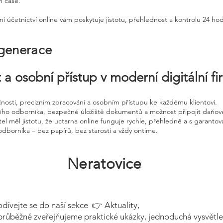
m čase.
ní účetnictví online vám poskytuje jistotu, přehlednost a kontrolu 24 ho
 generace
 a osobní přístup v moderní digitální f
čnosti, precizním zpracování a osobním přístupu ke každému klientovi.
ního odborníka, bezpečné úložiště dokumentů a možnost připojit daňov
el měl jistotu, že uctarna online funguje rychle, přehledně a s garanto
odborníka – bez papírů, bez starostí a vždy ontime.
Neratovice
odívejte se do naší sekce 👉 Aktuality,
průběžně zveřejňujeme praktické ukázky, jednoduchá vysvětle