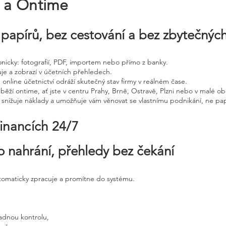
e a Ontime
papírů, bez cestování a bez zbytečnýc
tronicky: fotografií, PDF, importem nebo přímo z banky.
uje a zobrazí v účetních přehledech.
 online účetnictví odráží skutečný stav firmy v reálném čase.
běží ontime, ať jste v centru Prahy, Brně, Ostravě, Plzni nebo v malé ob
, snižuje náklady a umožňuje vám věnovat se vlastnímu podnikání, ne pap
financích 24/7
o nahrání, přehledy bez čekání
utomaticky zpracuje a promítne do systému.
adnou kontrolu,