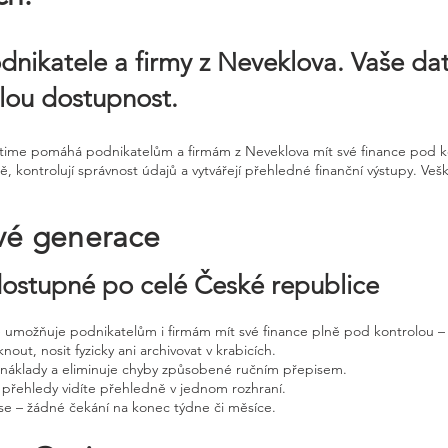
dnikatele a firmy z Neveklova. Vaše da
álou dostupnost.
ntime pomáhá podnikatelům a firmám z Neveklova mít své finance pod kon
ně, kontrolují správnost údajů a vytvářejí přehledné finanční výstupy. V
vé generace
 dostupné po celé České republice
ne umožňuje podnikatelům i firmám mít své finance plně pod kontrolou – 
nout, nosit fyzicky ani archivovat v krabicích.
, náklady a eliminuje chyby způsobené ručním přepisem.
 přehledy vidíte přehledně v jednom rozhraní.
e – žádné čekání na konec týdne či měsíce.