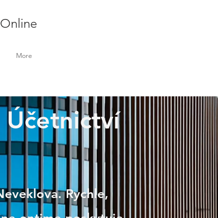
 Online
More
 Účetnictví
 Neveklova. Rychle,