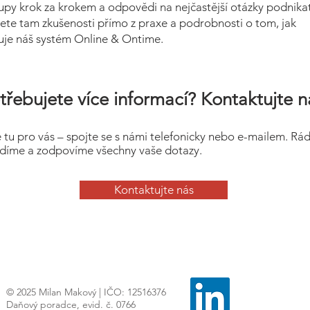
upy krok za krokem a odpovědi na nejčastější otázky podnikat
ete tam zkušenosti přímo z praxe a podrobnosti o tom, jak
uje náš systém Online & Ontime.
třebujete více informací? Kontaktujte n
 tu pro vás – spojte se s námi telefonicky nebo e-mailem. Rá
díme a zodpovíme všechny vaše dotazy.
Kontaktujte nás
© 2025 Milan Makový | IČO: 12516376
Daňový poradce, evid. č. 0766