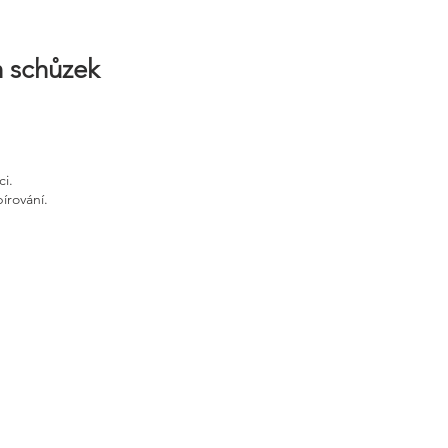
h schůzek
ci.
írování.