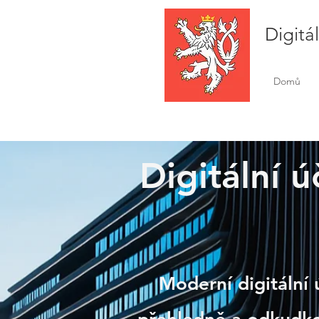
Digitá
Domů
Digitální ú
Neve
Moderní digitální 