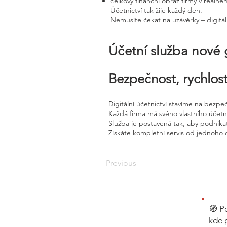
celkový finanční obraz firmy v reálné
Účetnictví tak žije každý den.
Nemusíte čekat na uzávěrky – digitál
Účetní služba nové
Bezpečnost, rychlost
Digitální účetnictví stavíme na bezpe
Každá firma má svého vlastního účet
Služba je postavená tak, aby podnikat
Získáte kompletní servis od jednoho 
Previous
🧭 P
kde 