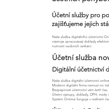
Účetní služby pro po
zajišťujeme jejich st
Naše služba digitálního účetnictví O
nástroje zpracovávají doklady efektiv
nutnosti osobních setkání.
Účetní služba no
Digitální účetnictví
Naše služba digitální účetnictví onli
Moderní digitální firma nemusí nic tisk
Bezpapirové účetnictví vám šetří čas
Účetní výstupy, doklady, DPH, mzdy i
Systém Ontime funguje v reálném čas