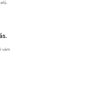
elů.
ás.
di vám