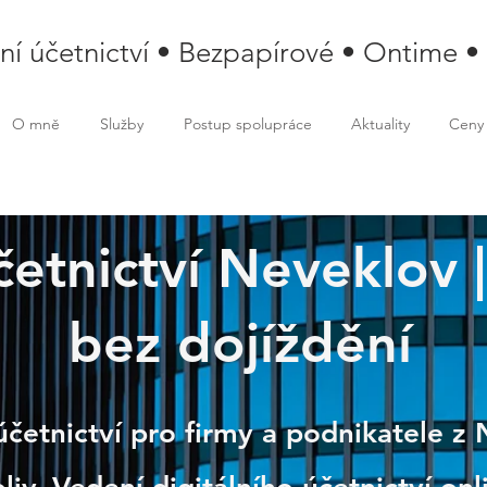
lní účetnictví • Bezpapírové • Ontime •
O mně
Služby
Postup spolupráce
Aktuality
Ceny
četnictví Neveklov |
klov
bez dojíždění
účetnictví pro firmy a podnikatele z