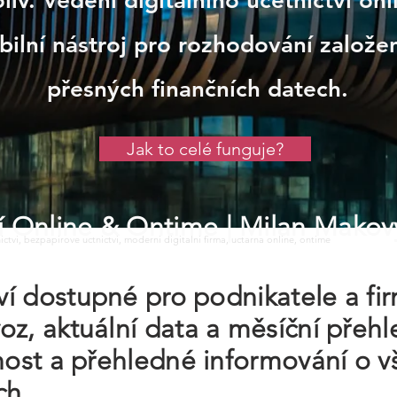
iv. Vedení digitálního účetnictví on
ilní nástroj pro rozhodování založen
přesných finančních datech.
Jak to celé funguje?
tví Online & Ontime
| Milan Makov
tnictvi, bezpapirove uctnictvi, moderni digitalni firma, uctarna online, ontime
tví dostupné pro podnikatele a fi
oz, aktuální data a měsíční přeh
nost a přehledné informování o v
ch.