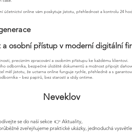
m čase.
ní účetnictví online vám poskytuje jistotu, přehlednost a kontrolu 24 ho
 generace
 a osobní přístup v moderní digitální f
čnosti, precizním zpracování a osobním přístupu ke každému klientovi.
ního odborníka, bezpečné úložiště dokumentů a možnost připojit daňov
el měl jistotu, že uctarna online funguje rychle, přehledně a s garanto
odborníka – bez papírů, bez starostí a vždy ontime.
Neveklov
odívejte se do naší sekce 👉 Aktuality,
průběžně zveřejňujeme praktické ukázky, jednoduchá vysvětle