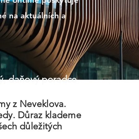
line ontime poskytuje
é na aktuálních a
ý, daňový poradce
rmy z Neveklova.
ledy. Důraz klademe
šech důležitých