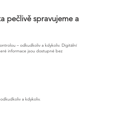
ta pečlivě spravujeme a
trolou – odkudkoliv a kdykoliv. Digitální
eškeré informace jsou dostupné bez
odkudkoliv a kdykoliv.