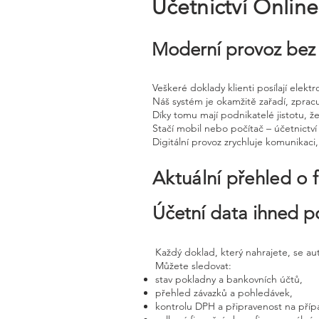
Účetnictví Onlin
Moderní provoz bez 
Veškeré doklady klienti posílají elek
Náš systém je okamžitě zařadí, zprac
Díky tomu mají podnikatelé jistotu, že
Stačí mobil nebo počítač – účetnictví 
Digitální provoz zrychluje komunikaci
Aktuální přehled o 
Účetní data ihned p
Každý doklad, který nahrajete, se a
Můžete sledovat:
stav pokladny a bankovních účtů,
přehled závazků a pohledávek,
kontrolu DPH a připravenost na příp