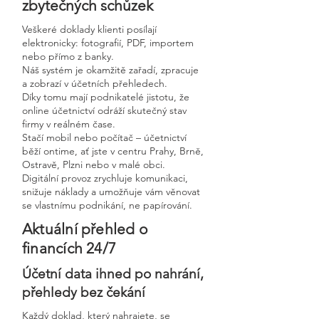
zbytečných schůzek
Veškeré doklady klienti posílají
elektronicky: fotografií, PDF, importem
nebo přímo z banky.
Náš systém je okamžitě zařadí, zpracuje
a zobrazí v účetních přehledech.
Díky tomu mají podnikatelé jistotu, že
online účetnictví odráží skutečný stav
firmy v reálném čase.
Stačí mobil nebo počítač – účetnictví
běží ontime, ať jste v centru Prahy, Brně,
Ostravě, Plzni nebo v malé obci.
Digitální provoz zrychluje komunikaci,
snižuje náklady a umožňuje vám věnovat
se vlastnímu podnikání, ne papírování.
Aktuální přehled o
financích 24/7
Účetní data ihned po nahrání,
přehledy bez čekání
Každý doklad, který nahrajete, se