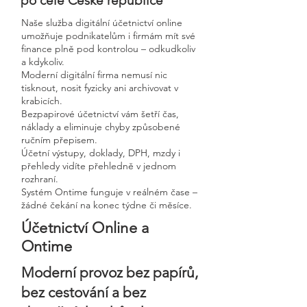
po celé České republice
Naše služba digitální účetnictví online
umožňuje podnikatelům i firmám mít své
finance plně pod kontrolou – odkudkoliv
a kdykoliv.
Moderní digitální firma nemusí nic
tisknout, nosit fyzicky ani archivovat v
krabicích.
Bezpapirové účetnictví vám šetří čas,
náklady a eliminuje chyby způsobené
ručním přepisem.
Účetní výstupy, doklady, DPH, mzdy i
přehledy vidíte přehledně v jednom
rozhraní.
Systém Ontime funguje v reálném čase –
žádné čekání na konec týdne či měsíce.
Účetnictví Online a
Ontime
Moderní provoz bez papírů,
bez cestování a bez