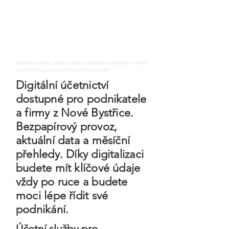
digitalni uctnictvi, online uctnictvi, bezpapirove uctnictvi, moderni
digitalni firma, uctarna online, ontime uctovani
Digitální účetnictví
dostupné pro podnikatele
a firmy z Nové Bystřice.
Bezpapírový provoz,
aktuální data a měsíční
přehledy. Díky digitalizaci
budete mít klíčové údaje
vždy po ruce a budete
moci lépe řídit své
podnikání.
Účetní služby pro