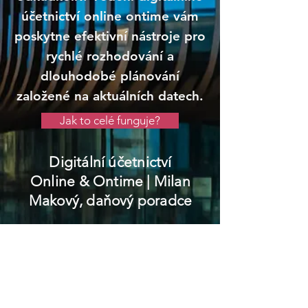
účetnictví online ontime vám
poskytne efektivní nástroje pro
rychlé rozhodování a
dlouhodobé plánování
založené na aktuálních datech.
Jak to celé funguje?
Digitální účetnictví
Online & Ontime
| Milan
Makový, daňový poradce
Nová Bystřice