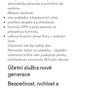
automaticky zpracuje a promítne do
systému.
Můžete sledovat:
stav pokladny a bankovních účtů,
přehled závazků a pohledávek,
kontrolu DPH a připravenost na
případnou kontrolu,
celkový finanční obraz firmy v reálném
čase.
Účetnictví tak žije každý den.
Nemusíte čekat na uzávěrky – digitální
účetnictví online vám poskytuje jistotu,
přehlednost a kontrolu 24 hodin denně.
Účetní služba nové
generace
Bezpečnost, rychlost a
osobní přístup v moderní
digitální firmě
Digitální účetnictví stavíme na