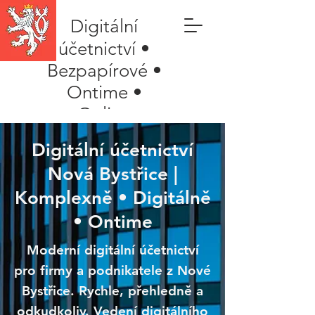
Digitální
účetnictví •
Bezpapírové •
Ontime •
Online
Digitální účetnictví
Nová Bystřice |
Komplexně • Digitálně
• Ontime
Moderní digitální účetnictví
pro firmy a podnikatele z Nové
Bystřice. Rychle, přehledně a
odkudkoliv. Vedení digitálního