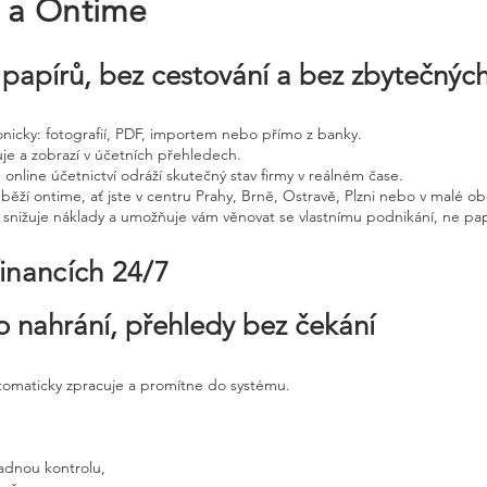
e a Ontime
papírů, bez cestování a bez zbytečnýc
tronicky: fotografií, PDF, importem nebo přímo z banky.
uje a zobrazí v účetních přehledech.
 online účetnictví odráží skutečný stav firmy v reálném čase.
běží ontime, ať jste v centru Prahy, Brně, Ostravě, Plzni nebo v malé ob
, snižuje náklady a umožňuje vám věnovat se vlastnímu podnikání, ne pap
financích 24/7
o nahrání, přehledy bez čekání
utomaticky zpracuje a promítne do systému.
adnou kontrolu,