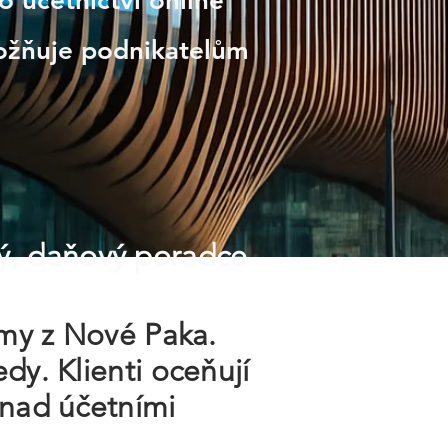
 účetnictví online
možňuje podnikatelům
ý, daňový poradce
rmy z Nové Paka.
dy. Klienti oceňují
 nad účetními