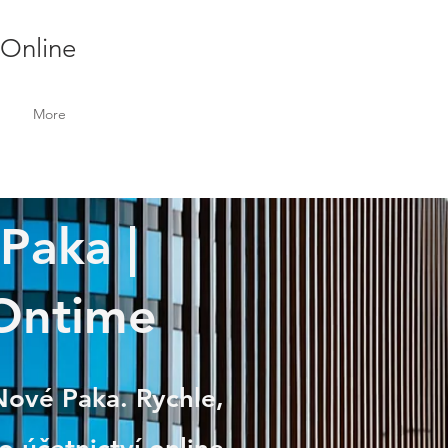
 Online
More
 Paka |
 Ontime
 Nové Paka. Rychle,