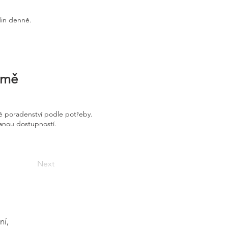
din denně.
irmě
é poradenství podle potřeby.
vanou dostupností.
Next
ní,