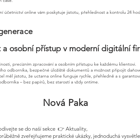
m čase.
ní účetnictví online vám poskytuje jistotu, přehlednost a kontrolu 24 ho
 generace
 a osobní přístup v moderní digitální f
čnosti, precizním zpracování a osobním přístupu ke každému klientovi.
ního odborníka, bezpečné úložiště dokumentů a možnost připojit daňov
el měl jistotu, že uctarna online funguje rychle, přehledně a s garanto
odborníka – bez papírů, bez starostí a vždy ontime.
Nová Paka
odívejte se do naší sekce 👉 Aktuality,
průběžně zveřejňujeme praktické ukázky, jednoduchá vysvětle