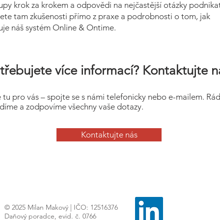
upy krok za krokem a odpovědi na nejčastější otázky podnikat
ete tam zkušenosti přímo z praxe a podrobnosti o tom, jak
uje náš systém Online & Ontime.
třebujete více informací? Kontaktujte n
 tu pro vás – spojte se s námi telefonicky nebo e-mailem. Rá
díme a zodpovíme všechny vaše dotazy.
Kontaktujte nás
© 2025 Milan Makový | IČO: 12516376
Daňový poradce, evid. č. 0766