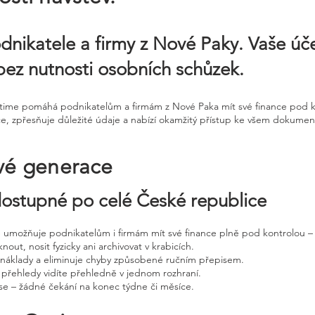
dnikatele a firmy z Nové Paky. Vaše úč
bez nutnosti osobních schůzek.
ntime pomáhá podnikatelům a firmám z Nové Paka mít své finance pod kon
ce, zpřesňuje důležité údaje a nabízí okamžitý přístup ke všem dokume
vé generace
 dostupné po celé České republice
ne umožňuje podnikatelům i firmám mít své finance plně pod kontrolou – 
nout, nosit fyzicky ani archivovat v krabicích.
, náklady a eliminuje chyby způsobené ručním přepisem.
 přehledy vidíte přehledně v jednom rozhraní.
e – žádné čekání na konec týdne či měsíce.