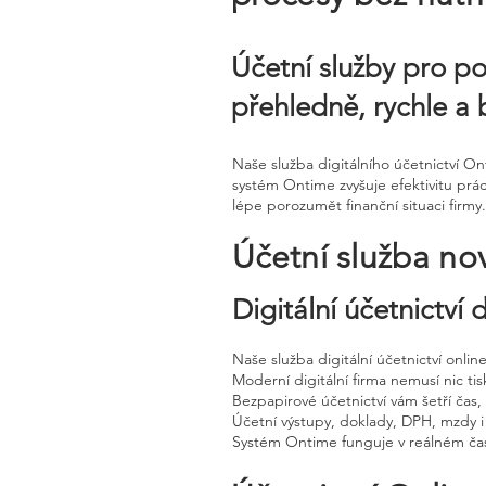
Účetní služby pro po
přehledně, rychle a 
Naše služba digitálního účetnictví O
systém Ontime zvyšuje efektivitu prá
lépe porozumět finanční situaci firmy.
Účetní služba no
Digitální účetnictví
Naše služba digitální účetnictví onli
Moderní digitální firma nemusí nic tisk
Bezpapirové účetnictví vám šetří čas
Účetní výstupy, doklady, DPH, mzdy i
Systém Ontime funguje v reálném čas