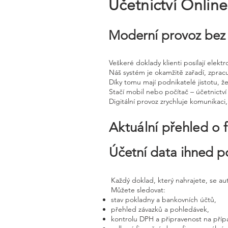
Účetnictví Onlin
Moderní provoz bez 
Veškeré doklady klienti posílají elek
Náš systém je okamžitě zařadí, zprac
Díky tomu mají podnikatelé jistotu, že
Stačí mobil nebo počítač – účetnictví 
Digitální provoz zrychluje komunikaci
Aktuální přehled o 
Účetní data ihned p
Každý doklad, který nahrajete, se a
Můžete sledovat:
stav pokladny a bankovních účtů,
přehled závazků a pohledávek,
kontrolu DPH a připravenost na příp