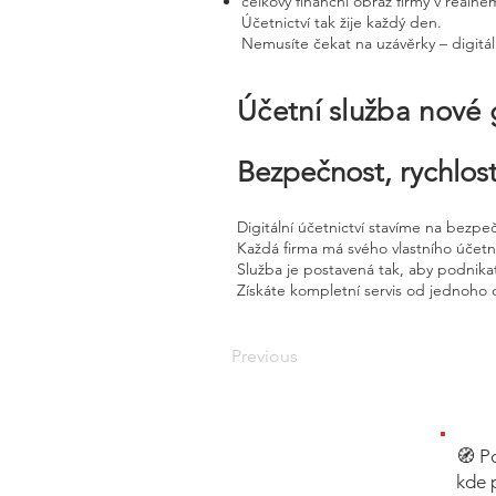
celkový finanční obraz firmy v reálné
Účetnictví tak žije každý den.
Nemusíte čekat na uzávěrky – digitál
Účetní služba nové
Bezpečnost, rychlost
Digitální účetnictví stavíme na bezpe
Každá firma má svého vlastního účet
Služba je postavená tak, aby podnikat
Získáte kompletní servis od jednoho 
Previous
🧭 P
kde 