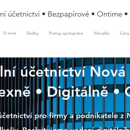
lní účetnictví • Bezpapírové • Ontime •
O mně
Služby
Postup spolupráce
Aktuality
Ceny
lní účetnictví Nová
xně • Digitálně •
 Paka
účetnictví pro firmy a podnikatele z