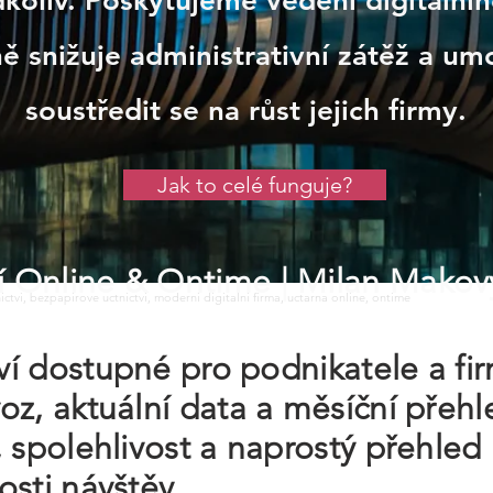
oliv. Poskytujeme vedení digitálního
ně snižuje administrativní zátěž a u
soustředit se na růst jejich firmy.
Jak to celé funguje?
tví Online & Ontime
| Milan Makov
tnictvi, bezpapirove uctnictvi, moderni digitalni firma, uctarna online, ontime
tví dostupné pro podnikatele a fi
z, aktuální data a měsíční přehle
, spolehlivost a naprostý přehled
sti návštěv.