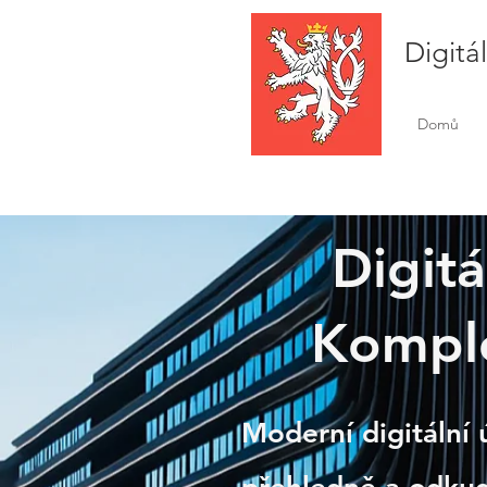
Digitá
Domů
Digitá
Komple
Nová
Moderní digitální 