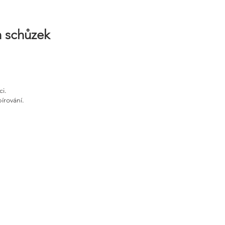
h schůzek
ci.
írování.