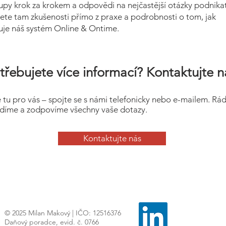
upy krok za krokem a odpovědi na nejčastější otázky podnikat
ete tam zkušenosti přímo z praxe a podrobnosti o tom, jak
uje náš systém Online & Ontime.
třebujete více informací? Kontaktujte n
 tu pro vás – spojte se s námi telefonicky nebo e-mailem. Rá
díme a zodpovíme všechny vaše dotazy.
Kontaktujte nás
© 2025 Milan Makový | IČO: 12516376
Daňový poradce, evid. č. 0766