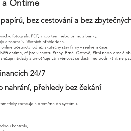
e a Ontime
papírů, bez cestování a bez zbytečnýc
tronicky: fotografií, PDF, importem nebo přímo z banky.
uje a zobrazí v účetních přehledech.
 online účetnictví odráží skutečný stav firmy v reálném čase.
běží ontime, ať jste v centru Prahy, Brně, Ostravě, Plzni nebo v malé ob
, snižuje náklady a umožňuje vám věnovat se vlastnímu podnikání, ne pap
financích 24/7
o nahrání, přehledy bez čekání
utomaticky zpracuje a promítne do systému.
adnou kontrolu,