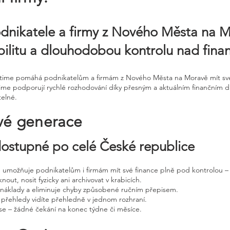
dnikatele a firmy z Nového Města na Mo
tabilitu a dlouhodobou kontrolu nad fina
Ontime pomáhá podnikatelům a firmám z Nového Města na Moravě mít své
ime podporují rychlé rozhodování díky přesným a aktuálním finančním
elné.
vé generace
 dostupné po celé České republice
ne umožňuje podnikatelům i firmám mít své finance plně pod kontrolou – 
nout, nosit fyzicky ani archivovat v krabicích.
, náklady a eliminuje chyby způsobené ručním přepisem.
 přehledy vidíte přehledně v jednom rozhraní.
e – žádné čekání na konec týdne či měsíce.