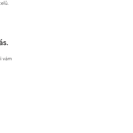
elů.
ás.
di vám