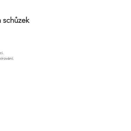
h schůzek
ci.
írování.