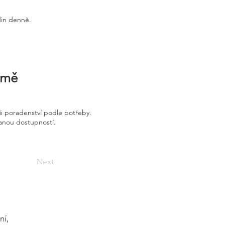
din denně.
irmě
é poradenství podle potřeby.
vanou dostupností.
Next
ní,