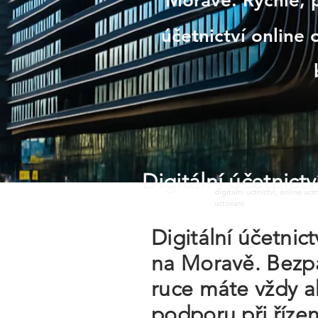
Moravě. Rychle, p
účetnictví online
Digitální účetnic
digitalni uctnictvi, online uc
uctovani
Digitální účetni
na Moravě. Bezpa
ruce máte vždy a
podporu při řízen