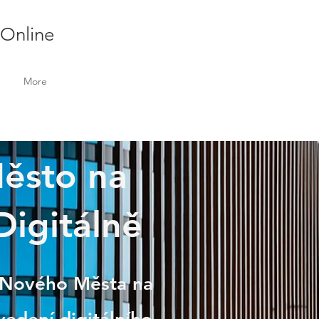
 Online
More
Město na
Digitálně
 z Nového Města na