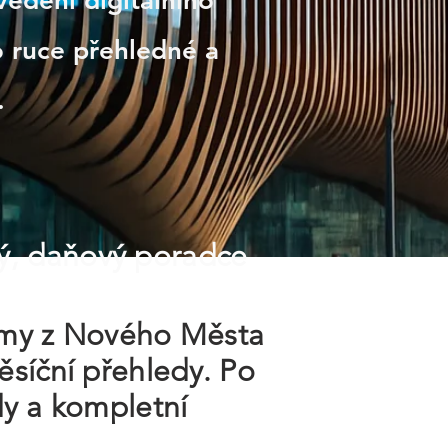
vedení digitálního
o ruce přehledné a
.
ý, daňový poradce
irmy z Nového Města
ěsíční přehledy. Po
dy a kompletní