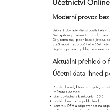
Účetnictví Onlin
Moderní provoz bez 
Veškeré doklady klienti posílají elek
Náš systém je okamžitě zařadí, zprac
Díky tomu mají podnikatelé jistotu, že
Stačí mobil nebo počítač – účetnictví 
Digitální provoz zrychluje komunikaci
Aktuální přehled o 
Účetní data ihned p
Každý doklad, který nahrajete, se a
Můžete sledovat:
stav pokladny a bankovních účtů,
přehled závazků a pohledávek,
kontrolu DPH a připravenost na příp