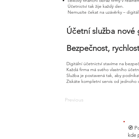
celkový finanční obraz firmy v reálné
Účetnictví tak žije každý den.
Nemusíte čekat na uzávěrky – digitál
Účetní služba nové
Bezpečnost, rychlost
Digitální účetnictví stavíme na bezpe
Každá firma má svého vlastního účet
Služba je postavená tak, aby podnikat
Získáte kompletní servis od jednoho 
Previous
🧭 P
kde 