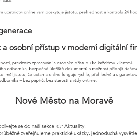
m čase.
ní účetnictví online vám poskytuje jistotu, přehlednost a kontrolu 24 ho
 generace
 a osobní přístup v moderní digitální f
čnosti, precizním zpracování a osobním přístupu ke každému klientovi.
ního odborníka, bezpečné úložiště dokumentů a možnost připojit daňov
el měl jistotu, že uctarna online funguje rychle, přehledně a s garanto
odborníka – bez papírů, bez starostí a vždy ontime.
Nové Město na Moravě
odívejte se do naší sekce 👉 Aktuality,
průběžně zveřejňujeme praktické ukázky, jednoduchá vysvětle