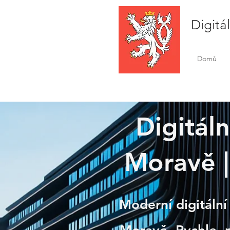
Digitá
Domů
Digitál
Moravě |
Nové
Moderní digitální