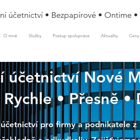
lní účetnictví • Bezpapírové • Ontime •
O mně
Služby
Postup spolupráce
Aktuality
Ceny
ní účetnictví Nové 
 Rychle • Přesně • 
 Město na Moravě
 účetnictví pro firmy a podnikatele