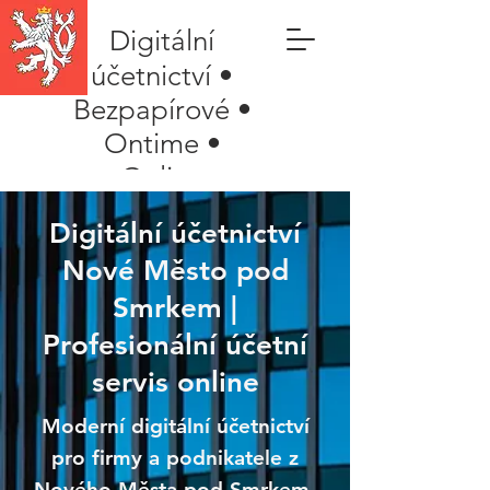
Digitální
účetnictví •
Bezpapírové •
Ontime •
Online
Digitální účetnictví
Nové Město pod
Smrkem |
Profesionální účetní
servis online
Moderní digitální účetnictví
pro firmy a podnikatele z
Nového Města pod Smrkem.