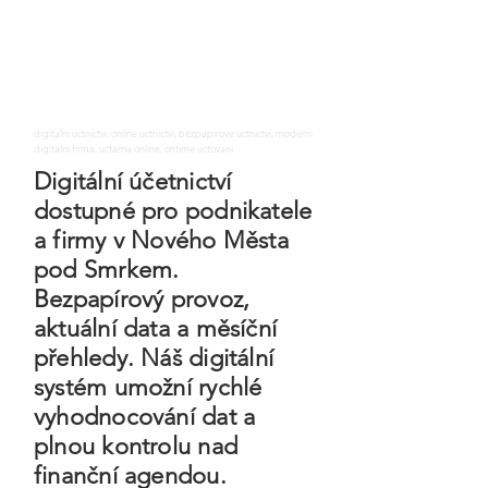
digitalni uctnictvi, online uctnictvi, bezpapirove uctnictvi, moderni
digitalni firma, uctarna online, ontime uctovani
Digitální účetnictví
dostupné pro podnikatele
a firmy v Nového Města
pod Smrkem.
Bezpapírový provoz,
aktuální data a měsíční
přehledy. Náš digitální
systém umožní rychlé
vyhodnocování dat a
plnou kontrolu nad
finanční agendou.