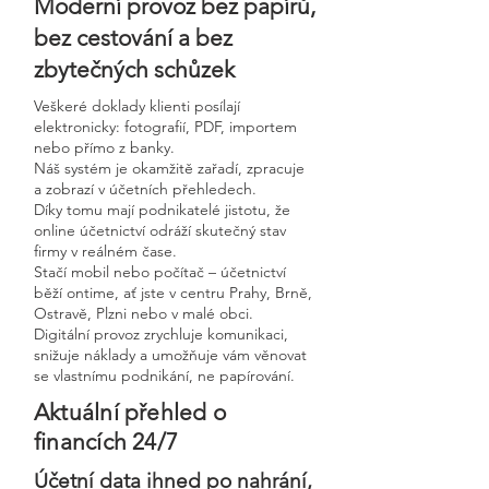
Moderní provoz bez papírů,
bez cestování a bez
zbytečných schůzek
Veškeré doklady klienti posílají
elektronicky: fotografií, PDF, importem
nebo přímo z banky.
Náš systém je okamžitě zařadí, zpracuje
a zobrazí v účetních přehledech.
Díky tomu mají podnikatelé jistotu, že
online účetnictví odráží skutečný stav
firmy v reálném čase.
Stačí mobil nebo počítač – účetnictví
běží ontime, ať jste v centru Prahy, Brně,
Ostravě, Plzni nebo v malé obci.
Digitální provoz zrychluje komunikaci,
snižuje náklady a umožňuje vám věnovat
se vlastnímu podnikání, ne papírování.
Aktuální přehled o
financích 24/7
Účetní data ihned po nahrání,