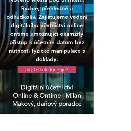
Rychle, přehledně a
odkudkoliv. Zajišťujeme vedení
digitálního účetnictví online
ontime umožňující okamžitý
přístup k účetním datům bez
nutnosti fyzické manipulace s
doklady.
Jak to celé funguje?
Digitální účetnictví
Online & Ontime
| Milan
Makový, daňový poradce
Nové Město pod