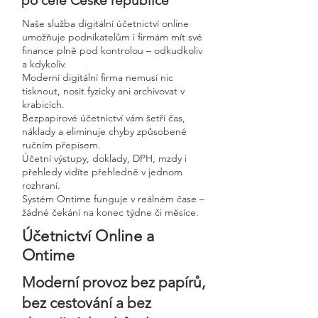
po celé České republice
Naše služba digitální účetnictví online
umožňuje podnikatelům i firmám mít své
finance plně pod kontrolou – odkudkoliv
a kdykoliv.
Moderní digitální firma nemusí nic
tisknout, nosit fyzicky ani archivovat v
krabicích.
Bezpapirové účetnictví vám šetří čas,
náklady a eliminuje chyby způsobené
ručním přepisem.
Účetní výstupy, doklady, DPH, mzdy i
přehledy vidíte přehledně v jednom
rozhraní.
Systém Ontime funguje v reálném čase –
žádné čekání na konec týdne či měsíce.
Účetnictví Online a
Ontime
Moderní provoz bez papírů,
bez cestování a bez