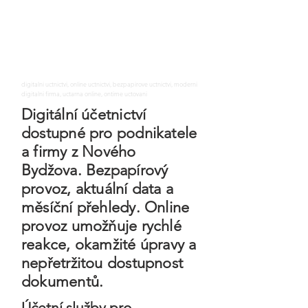
digitalni uctnictvi, online uctnictvi, bezpapirove uctnictvi, moderni
digitalni firma, uctarna online, ontime uctovani
Digitální účetnictví
dostupné pro podnikatele
a firmy z Nového
Bydžova. Bezpapírový
provoz, aktuální data a
měsíční přehledy. Online
provoz umožňuje rychlé
reakce, okamžité úpravy a
nepřetržitou dostupnost
dokumentů.
Účetní služby pro