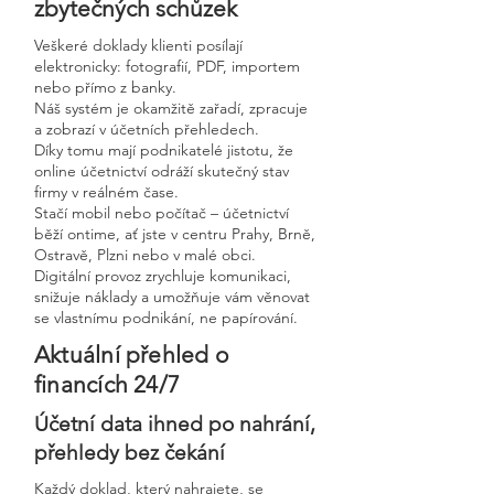
zbytečných schůzek
Veškeré doklady klienti posílají
elektronicky: fotografií, PDF, importem
nebo přímo z banky.
Náš systém je okamžitě zařadí, zpracuje
a zobrazí v účetních přehledech.
Díky tomu mají podnikatelé jistotu, že
online účetnictví odráží skutečný stav
firmy v reálném čase.
Stačí mobil nebo počítač – účetnictví
běží ontime, ať jste v centru Prahy, Brně,
Ostravě, Plzni nebo v malé obci.
Digitální provoz zrychluje komunikaci,
snižuje náklady a umožňuje vám věnovat
se vlastnímu podnikání, ne papírování.
Aktuální přehled o
financích 24/7
Účetní data ihned po nahrání,
přehledy bez čekání
Každý doklad, který nahrajete, se