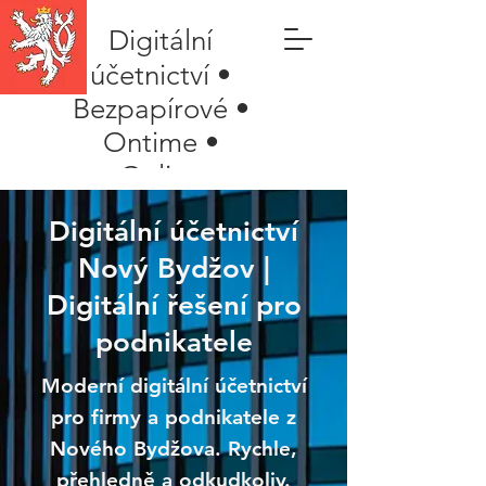
Digitální
účetnictví •
Bezpapírové •
Ontime •
Online
Digitální účetnictví
Nový Bydžov |
Digitální řešení pro
podnikatele
Moderní digitální účetnictví
pro firmy a podnikatele z
Nového Bydžova. Rychle,
přehledně a odkudkoliv.