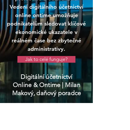
Vedení digitálního účetnictví
online ontime umožňuje
podnikatelům sledovat klíčové
ekonomické ukazatele v
reálném čase bez zbytečné
administrativy.
Jak to celé funguje?
Digitální účetnictví
Online & Ontime
| Milan
Makový, daňový poradce
Nový Bydžov