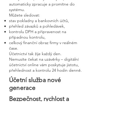
automaticky zpracuje a promítne do
systému.
Můžete sledovat:
stav pokladny a bankovních účtů,
přehled závazků a pohledávek,
kontrolu DPH a připravenost na
případnou kontrolu,
celkový finanční obraz firmy v reálném
čase.
Účetnictví tak žije každý den.
Nemusíte čekat na uzávěrky – digitální
účetnictví online vám poskytuje jistotu,
přehlednost a kontrolu 24 hodin denně.
Účetní služba nové
generace
Bezpečnost, rychlost a
osobní přístup v moderní
digitální firmě
Digitální účetnictví stavíme na