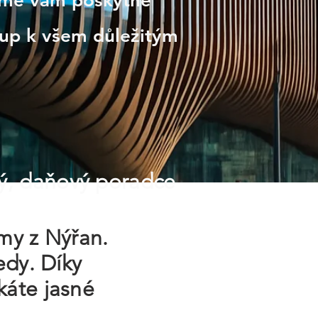
ntime vám poskytne
tup k všem důležitým
ý, daňový poradce
rmy z Nýřan.
edy. Díky
káte jasné