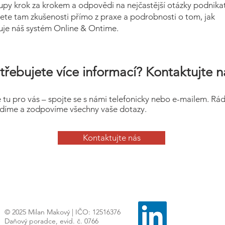
upy krok za krokem a odpovědi na nejčastější otázky podnikat
ete tam zkušenosti přímo z praxe a podrobnosti o tom, jak
uje náš systém Online & Ontime.
třebujete více informací? Kontaktujte n
 tu pro vás – spojte se s námi telefonicky nebo e-mailem. Rá
díme a zodpovíme všechny vaše dotazy.
Kontaktujte nás
© 2025 Milan Makový | IČO: 12516376
Daňový poradce, evid. č. 0766