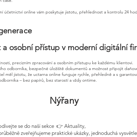
m čase.
ní účetnictví online vám poskytuje jistotu, přehlednost a kontrolu 24 ho
 generace
 a osobní přístup v moderní digitální f
čnosti, precizním zpracování a osobním přístupu ke každému klientovi.
ního odborníka, bezpečné úložiště dokumentů a možnost připojit daňov
el měl jistotu, že uctarna online funguje rychle, přehledně a s garanto
odborníka – bez papírů, bez starostí a vždy ontime.
Nýřany
odívejte se do naší sekce 👉 Aktuality,
průběžně zveřejňujeme praktické ukázky, jednoduchá vysvětle