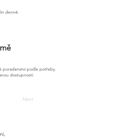
din denně.
irmě
é poradenství podle potřeby.
vanou dostupností.
Next
ní,