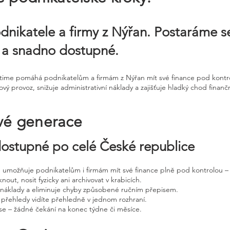
dnikatele a firmy z Nýřan. Postaráme se
 a snadno dostupné.
ntime pomáhá podnikatelům a firmám z Nýřan mít své finance pod kontrol
ý provoz, snižuje administrativní náklady a zajišťuje hladký chod finančn
vé generace
 dostupné po celé České republice
ne umožňuje podnikatelům i firmám mít své finance plně pod kontrolou – 
nout, nosit fyzicky ani archivovat v krabicích.
, náklady a eliminuje chyby způsobené ručním přepisem.
 přehledy vidíte přehledně v jednom rozhraní.
e – žádné čekání na konec týdne či měsíce.