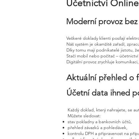
Účetnictví Onlin
Moderní provoz bez 
Veškeré doklady klienti posílají elek
Náš systém je okamžitě zařadí, zprac
Díky tomu mají podnikatelé jistotu, že
Stačí mobil nebo počítač – účetnictví 
Digitální provoz zrychluje komunikaci
Aktuální přehled o 
Účetní data ihned p
Každý doklad, který nahrajete, se a
Můžete sledovat:
stav pokladny a bankovních účtů,
přehled závazků a pohledávek,
kontrolu DPH a připravenost na příp