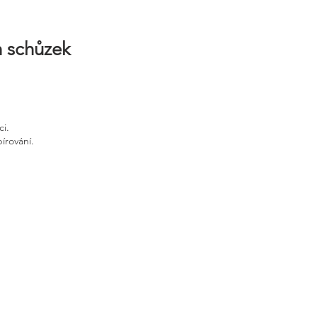
h schůzek
ci.
írování.