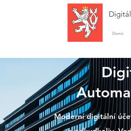
Digitá
Domů
Digi
Automat
Nýřa
Moderní digitální úče