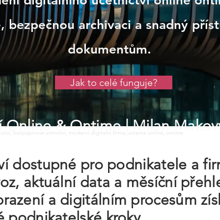
ení digitálního účetnictví online o
, bezpečnou archivaci a snadný přís
dokumentům.
Jak to celé funguje?
tví Online & Ontime
| Milan Makov
tnictvi, bezpapirove uctnictvi, moderni digitalni firma, uctarna online, ontime
tví dostupné pro podnikatele a fi
z, aktuální data a měsíční přehl
azení a digitálním procesům zís
é podnikatelské kroky.