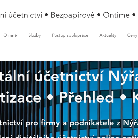
lní účetnictví • Bezpapírové • Ontime •
O mně
Služby
Postup spolupráce
Aktuality
Ceny
tální účetnictví Nýř
izace • Přehled • 
ny
tnictví pro firmy a podnikatele z Ný