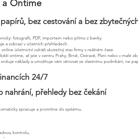
e a Ontime
papírů, bez cestování a bez zbytečnýc
tronicky: fotografií, PDF, importem nebo přímo z banky.
uje a zobrazí v účetních přehledech.
 online účetnictví odráží skutečný stav firmy v reálném čase.
běží ontime, ať jste v centru Prahy, Brně, Ostravě, Plzni nebo v malé ob
, snižuje náklady a umožňuje vám věnovat se vlastnímu podnikání, ne pap
financích 24/7
o nahrání, přehledy bez čekání
utomaticky zpracuje a promítne do systému.
adnou kontrolu,