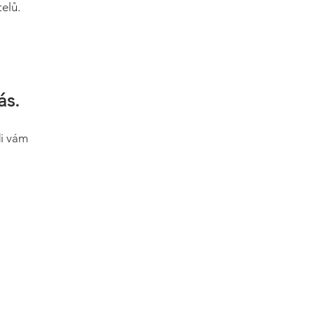
elů.
ás.
di vám