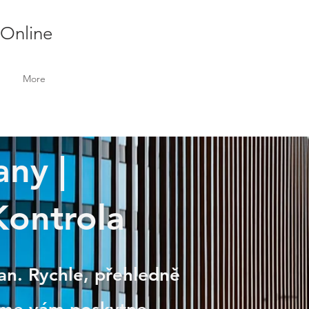
 Online
More
any |
Kontrola
řan. Rychle, přehledně