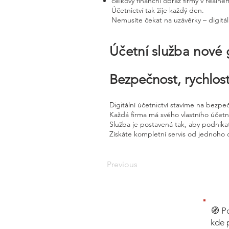
celkový finanční obraz firmy v reálné
Účetnictví tak žije každý den.
Nemusíte čekat na uzávěrky – digitál
Účetní služba nové
Bezpečnost, rychlost
Digitální účetnictví stavíme na bezpe
Každá firma má svého vlastního účet
Služba je postavená tak, aby podnikat
Získáte kompletní servis od jednoho 
Previous
🧭 P
kde 