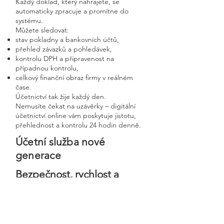
Každý doklad, který nahrajete, se
automaticky zpracuje a promítne do
systému.
Můžete sledovat:
stav pokladny a bankovních účtů,
přehled závazků a pohledávek,
kontrolu DPH a připravenost na
případnou kontrolu,
celkový finanční obraz firmy v reálném
čase.
Účetnictví tak žije každý den.
Nemusíte čekat na uzávěrky – digitální
účetnictví online vám poskytuje jistotu,
přehlednost a kontrolu 24 hodin denně.
Účetní služba nové
generace
Bezpečnost, rychlost a
osobní přístup v moderní
digitální firmě
Digitální účetnictví stavíme na