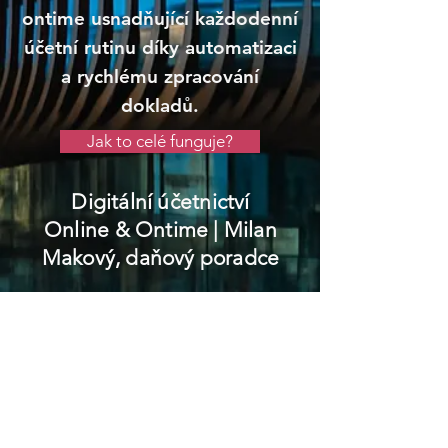
ontime usnadňující každodenní
účetní rutinu díky automatizaci
a rychlému zpracování
dokladů.
Jak to celé funguje?
Digitální účetnictví
Online & Ontime
| Milan
Makový, daňový poradce
Pacov