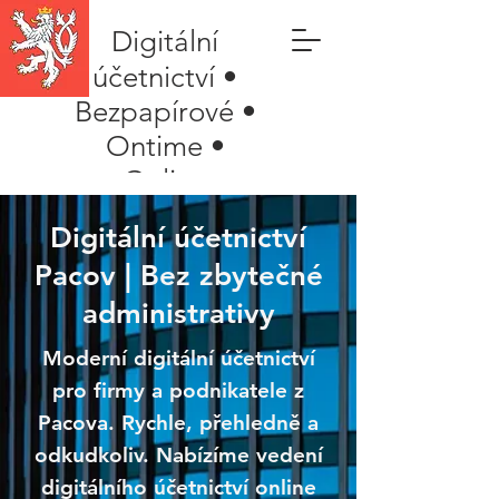
Digitální
účetnictví •
Bezpapírové •
Ontime •
Online
Digitální účetnictví
Pacov | Bez zbytečné
administrativy
Moderní digitální účetnictví
pro firmy a podnikatele z
Pacova. Rychle, přehledně a
odkudkoliv. Nabízíme vedení
digitálního účetnictví online