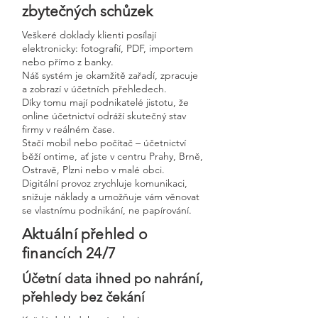
zbytečných schůzek
Veškeré doklady klienti posílají
elektronicky: fotografií, PDF, importem
nebo přímo z banky.
Náš systém je okamžitě zařadí, zpracuje
a zobrazí v účetních přehledech.
Díky tomu mají podnikatelé jistotu, že
online účetnictví odráží skutečný stav
firmy v reálném čase.
Stačí mobil nebo počítač – účetnictví
běží ontime, ať jste v centru Prahy, Brně,
Ostravě, Plzni nebo v malé obci.
Digitální provoz zrychluje komunikaci,
snižuje náklady a umožňuje vám věnovat
se vlastnímu podnikání, ne papírování.
Aktuální přehled o
financích 24/7
Účetní data ihned po nahrání,
přehledy bez čekání