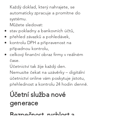
Každý doklad, který nahrajete, se
automaticky zpracuje a promítne do
systému.
Můžete sledovat:
stav pokladny a bankovních účtů,
přehled závazků a pohledávek,
kontrolu DPH a připravenost na
případnou kontrolu,
celkový finanční obraz firmy v reálném
čase.
Účetnictví tak žije každý den.
Nemusíte čekat na uzávěrky – digitální
účetnictví online vám poskytuje jistotu,
přehlednost a kontrolu 24 hodin denně.
Účetní služba nové
generace
Bezpečnost, rychlost a
osobní přístup v moderní
digitální firmě