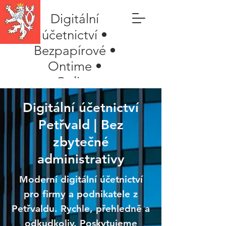
Digitální
účetnictví •
Bezpapírové •
Ontime •
Online
Digitální účetnictví
Petřvald | Bez
zbytečné
administrativy
Moderní digitální účetnictví
pro firmy a podnikatele z
Petřvaldu. Rychle, přehledně a
odkudkoliv. Poskytujeme