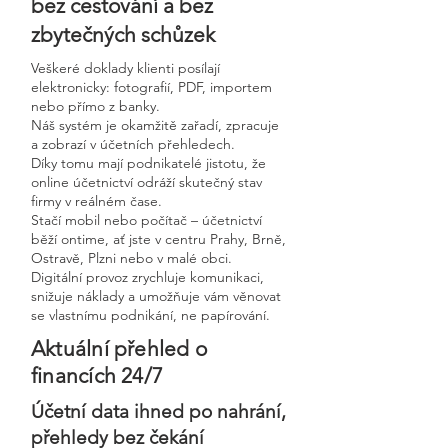
bez cestování a bez
zbytečných schůzek
Veškeré doklady klienti posílají
elektronicky: fotografií, PDF, importem
nebo přímo z banky.
Náš systém je okamžitě zařadí, zpracuje
a zobrazí v účetních přehledech.
Díky tomu mají podnikatelé jistotu, že
online účetnictví odráží skutečný stav
firmy v reálném čase.
Stačí mobil nebo počítač – účetnictví
běží ontime, ať jste v centru Prahy, Brně,
Ostravě, Plzni nebo v malé obci.
Digitální provoz zrychluje komunikaci,
snižuje náklady a umožňuje vám věnovat
se vlastnímu podnikání, ne papírování.
Aktuální přehled o
financích 24/7
Účetní data ihned po nahrání,
přehledy bez čekání