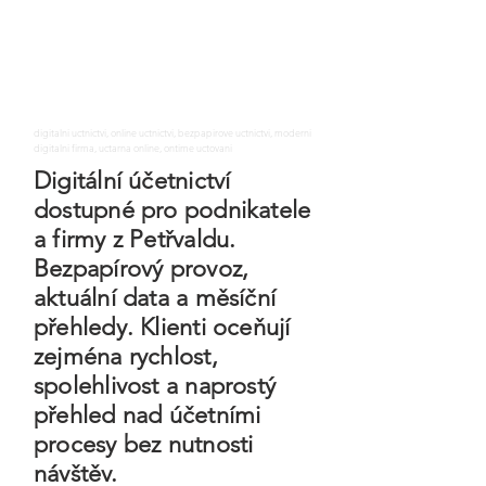
digitalni uctnictvi, online uctnictvi, bezpapirove uctnictvi, moderni
digitalni firma, uctarna online, ontime uctovani
Digitální účetnictví
dostupné pro podnikatele
a firmy z Petřvaldu.
Bezpapírový provoz,
aktuální data a měsíční
přehledy. Klienti oceňují
zejména rychlost,
spolehlivost a naprostý
přehled nad účetními
procesy bez nutnosti
návštěv.