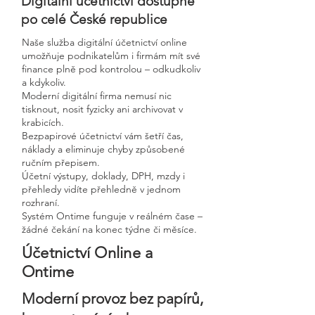
Digitální účetnictví dostupné
po celé České republice
Naše služba digitální účetnictví online
umožňuje podnikatelům i firmám mít své
finance plně pod kontrolou – odkudkoliv
a kdykoliv.
Moderní digitální firma nemusí nic
tisknout, nosit fyzicky ani archivovat v
krabicích.
Bezpapirové účetnictví vám šetří čas,
náklady a eliminuje chyby způsobené
ručním přepisem.
Účetní výstupy, doklady, DPH, mzdy i
přehledy vidíte přehledně v jednom
rozhraní.
Systém Ontime funguje v reálném čase –
žádné čekání na konec týdne či měsíce.
Účetnictví Online a
Ontime
Moderní provoz bez papírů,