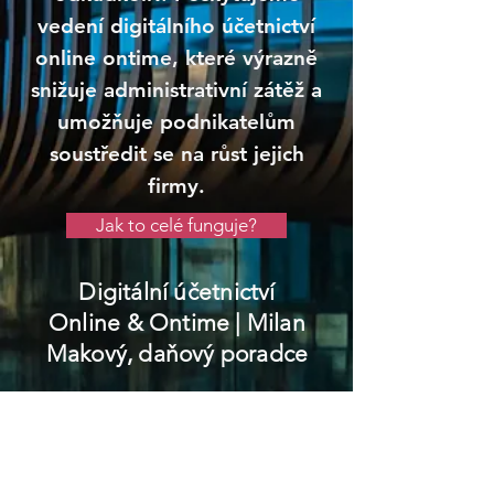
vedení digitálního účetnictví
online ontime, které výrazně
snižuje administrativní zátěž a
umožňuje podnikatelům
soustředit se na růst jejich
firmy.
Jak to celé funguje?
Digitální účetnictví
Online & Ontime
| Milan
Makový, daňový poradce
Petřvald