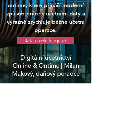
ontime, které přináší moderní
způsob práce s účetními daty a
výrazně zrychluje běžné účetní
operace.
Jak to celé funguje?
Digitální účetnictví
Online & Ontime
| Milan
Makový, daňový poradce
Plánice