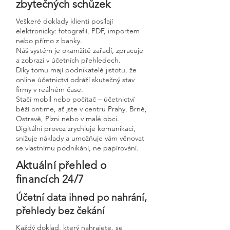
zbytečných schůzek
Veškeré doklady klienti posílají
elektronicky: fotografií, PDF, importem
nebo přímo z banky.
Náš systém je okamžitě zařadí, zpracuje
a zobrazí v účetních přehledech.
Díky tomu mají podnikatelé jistotu, že
online účetnictví odráží skutečný stav
firmy v reálném čase.
Stačí mobil nebo počítač – účetnictví
běží ontime, ať jste v centru Prahy, Brně,
Ostravě, Plzni nebo v malé obci.
Digitální provoz zrychluje komunikaci,
snižuje náklady a umožňuje vám věnovat
se vlastnímu podnikání, ne papírování.
Aktuální přehled o
financích 24/7
Účetní data ihned po nahrání,
přehledy bez čekání
Každý doklad, který nahrajete, se