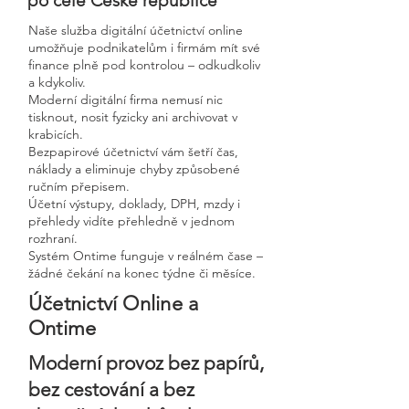
po celé České republice
Naše služba digitální účetnictví online
umožňuje podnikatelům i firmám mít své
finance plně pod kontrolou – odkudkoliv
a kdykoliv.
Moderní digitální firma nemusí nic
tisknout, nosit fyzicky ani archivovat v
krabicích.
Bezpapirové účetnictví vám šetří čas,
náklady a eliminuje chyby způsobené
ručním přepisem.
Účetní výstupy, doklady, DPH, mzdy i
přehledy vidíte přehledně v jednom
rozhraní.
Systém Ontime funguje v reálném čase –
žádné čekání na konec týdne či měsíce.
Účetnictví Online a
Ontime
Moderní provoz bez papírů,
bez cestování a bez