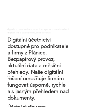
digitalni uctnictvi, online uctnictvi, bezpapirove uctnictvi, moderni
digitalni firma, uctarna online, ontime uctovani
Digitální účetnictví
dostupné pro podnikatele
a firmy z Plánice.
Bezpapírový provoz,
aktuální data a měsíční
přehledy. Naše digitální
řešení umožňuje firmám
fungovat úsporně, rychle
a s jasným přehledem nad
dokumenty.
Účetní služby pro