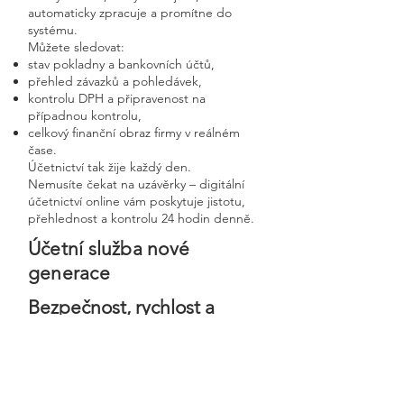
automaticky zpracuje a promítne do
systému.
Můžete sledovat:
stav pokladny a bankovních účtů,
přehled závazků a pohledávek,
kontrolu DPH a připravenost na
případnou kontrolu,
celkový finanční obraz firmy v reálném
čase.
Účetnictví tak žije každý den.
Nemusíte čekat na uzávěrky – digitální
účetnictví online vám poskytuje jistotu,
přehlednost a kontrolu 24 hodin denně.
Účetní služba nové
generace
Bezpečnost, rychlost a
osobní přístup v moderní
digitální firmě
Digitální účetnictví stavíme na