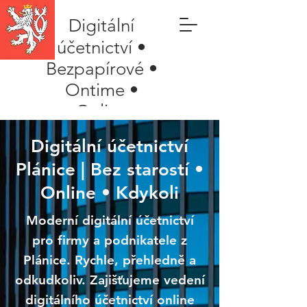
Digitální
účetnictví •
Bezpapírové •
Ontime •
Online
Digitální účetnictví
Plánice | Bez starostí •
Online • Kdykoli
Moderní digitální účetnictví
pro firmy a podnikatele z
Plánice. Rychle, přehledně a
odkudkoliv. Zajišťujeme vedení
digitálního účetnictví online