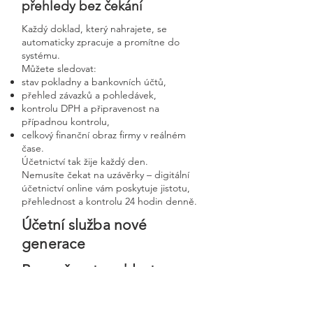
přehledy bez čekání
Každý doklad, který nahrajete, se
automaticky zpracuje a promítne do
systému.
Můžete sledovat:
stav pokladny a bankovních účtů,
přehled závazků a pohledávek,
kontrolu DPH a připravenost na
případnou kontrolu,
celkový finanční obraz firmy v reálném
čase.
Účetnictví tak žije každý den.
Nemusíte čekat na uzávěrky – digitální
účetnictví online vám poskytuje jistotu,
přehlednost a kontrolu 24 hodin denně.
Účetní služba nové
generace
Bezpečnost, rychlost a
osobní přístup v moderní
digitální firmě