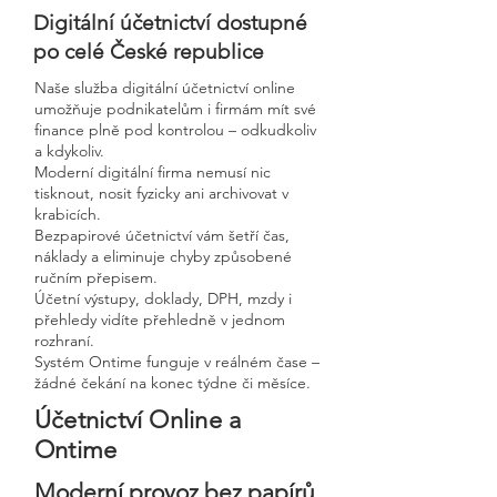
Digitální účetnictví dostupné
po celé České republice
Naše služba digitální účetnictví online
umožňuje podnikatelům i firmám mít své
finance plně pod kontrolou – odkudkoliv
a kdykoliv.
Moderní digitální firma nemusí nic
tisknout, nosit fyzicky ani archivovat v
krabicích.
Bezpapirové účetnictví vám šetří čas,
náklady a eliminuje chyby způsobené
ručním přepisem.
Účetní výstupy, doklady, DPH, mzdy i
přehledy vidíte přehledně v jednom
rozhraní.
Systém Ontime funguje v reálném čase –
žádné čekání na konec týdne či měsíce.
Účetnictví Online a
Ontime
Moderní provoz bez papírů,