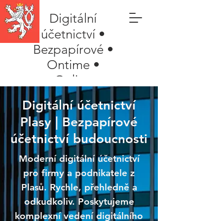
Digitální
účetnictví •
Bezpapírové •
Ontime •
Online
Digitální účetnictví
Plasy | Bezpapírové
účetnictví budoucnosti
Moderní digitální účetnictví
pro firmy a podnikatele z
Plasů. Rychle, přehledně a
odkudkoliv. Poskytujeme
komplexní vedení digitálního