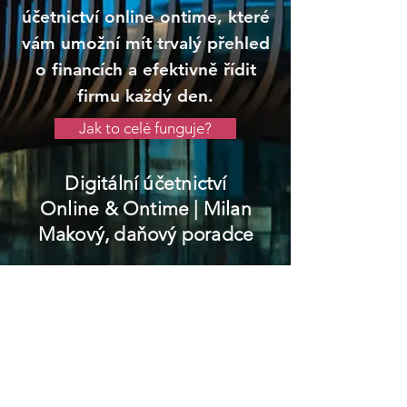
účetnictví online ontime, které
vám umožní mít trvalý přehled
o financích a efektivně řídit
firmu každý den.
Jak to celé funguje?
Digitální účetnictví
Online & Ontime
| Milan
Makový, daňový poradce
Plasy