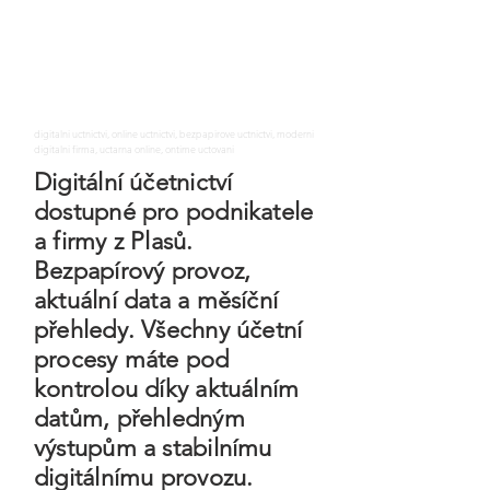
digitalni uctnictvi, online uctnictvi, bezpapirove uctnictvi, moderni
digitalni firma, uctarna online, ontime uctovani
Digitální účetnictví
dostupné pro podnikatele
a firmy z Plasů.
Bezpapírový provoz,
aktuální data a měsíční
přehledy. Všechny účetní
procesy máte pod
kontrolou díky aktuálním
datům, přehledným
výstupům a stabilnímu
digitálnímu provozu.