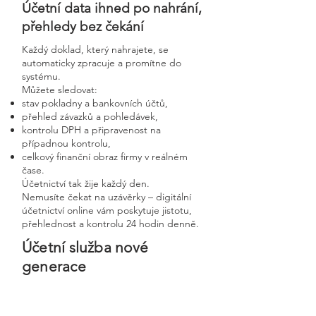
Účetní data ihned po nahrání,
přehledy bez čekání
Každý doklad, který nahrajete, se
automaticky zpracuje a promítne do
systému.
Můžete sledovat:
stav pokladny a bankovních účtů,
přehled závazků a pohledávek,
kontrolu DPH a připravenost na
případnou kontrolu,
celkový finanční obraz firmy v reálném
čase.
Účetnictví tak žije každý den.
Nemusíte čekat na uzávěrky – digitální
účetnictví online vám poskytuje jistotu,
přehlednost a kontrolu 24 hodin denně.
Účetní služba nové
generace
Bezpečnost, rychlost a
osobní přístup v moderní