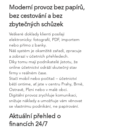
Moderní provoz bez papírů,
bez cestování a bez
zbytečných schůzek
Veškeré doklady klienti posílají
elektronicky: fotografií, PDF, importem
nebo přímo z banky.
Náš systém je okamžitě zařadí, zpracuje
a zobrazí v účetních přehledech.
Díky tomu mají podnikatelé jistotu, že
online účetnictví odráží skutečný stav
firmy v reálném čase.
Stačí mobil nebo počítač – účetnictví
běží ontime, ať jste v centru Prahy, Brně,
Ostravě, Plzni nebo v malé obci.
Digitální provoz zrychluje komunikaci,
snižuje náklady a umožňuje vám věnovat
se vlastnímu podnikání, ne papírování.
Aktuální přehled o
financích 24/7