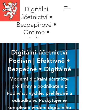
Digitální
účetnictví •
Bezpapírové •
Ontime •
Online
Digitální účetnictví
Podivín | Efektivně •
Bezpečně • Digitálně
Moderní digitální účetnictví
pro firmy a podnikatele z
Podivína. Rychle, přehledně a
odkudkoliv. Poskytujeme
komplexní vedení digitálního