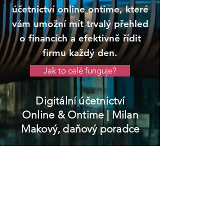
účetnictví online ontime, které
vám umožní mít trvalý přehled
o financích a efektivně řídit
firmu každý den.
Jak to celé funguje?
Digitální účetnictví
Online & Ontime
| Milan
Makový, daňový poradce
Podivín