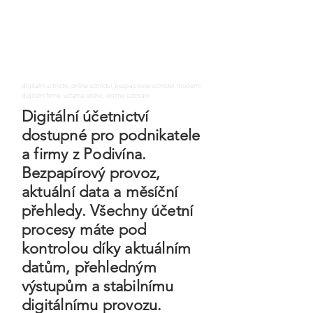
digitalni uctnictvi, online uctnictvi, bezpapirove uctnictvi, moderni
digitalni firma, uctarna online, ontime uctovani
Digitální účetnictví
dostupné pro podnikatele
a firmy z Podivína.
Bezpapírový provoz,
aktuální data a měsíční
přehledy. Všechny účetní
procesy máte pod
kontrolou díky aktuálním
datům, přehledným
výstupům a stabilnímu
digitálnímu provozu.