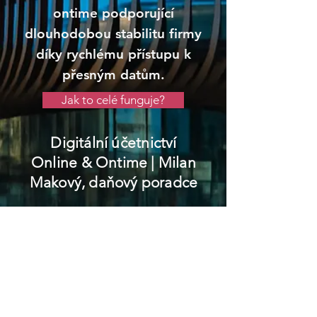
ontime podporující
dlouhodobou stabilitu firmy
díky rychlému přístupu k
přesným datům.
Jak to celé funguje?
Digitální účetnictví
Online & Ontime
| Milan
Makový, daňový poradce
Polička