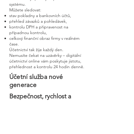
systému.
Můžete sledovat:
stav pokladny a bankovních účtů,
přehled závazků a pohledávek,
kontrolu DPH a připravenost na
případnou kontrolu,
celkový finanční obraz firmy v reálném
čase.
Účetnictví tak žije každý den.
Nemusíte čekat na uzávěrky – digitální
účetnictví online vám poskytuje jistotu,
přehlednost a kontrolu 24 hodin denně.
Účetní služba nové
generace
Bezpečnost, rychlost a
osobní přístup v moderní
digitální firmě
Digitální účetnictví stavíme na
bezpečnosti, precizním zpracování a