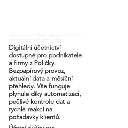
digitalni uctnictvi, online uctnictvi, bezpapirove uctnictvi, moderni
digitalni firma, uctarna online, ontime uctovani
Digitální účetnictví
dostupné pro podnikatele
a firmy z Poličky.
Bezpapírový provoz,
aktuální data a měsíční
přehledy. Vše funguje
plynule díky automatizaci,
pečlivé kontrole dat a
rychlé reakci na
požadavky klientů.
Účetní služby pro