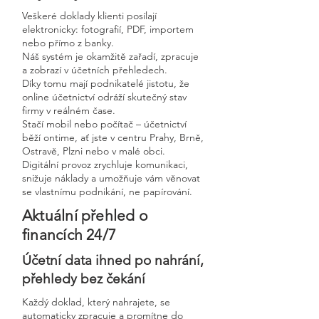
Veškeré doklady klienti posílají
elektronicky: fotografií, PDF, importem
nebo přímo z banky.
Náš systém je okamžitě zařadí, zpracuje
a zobrazí v účetních přehledech.
Díky tomu mají podnikatelé jistotu, že
online účetnictví odráží skutečný stav
firmy v reálném čase.
Stačí mobil nebo počítač – účetnictví
běží ontime, ať jste v centru Prahy, Brně,
Ostravě, Plzni nebo v malé obci.
Digitální provoz zrychluje komunikaci,
snižuje náklady a umožňuje vám věnovat
se vlastnímu podnikání, ne papírování.
Aktuální přehled o
financích 24/7
Účetní data ihned po nahrání,
přehledy bez čekání
Každý doklad, který nahrajete, se
automaticky zpracuje a promítne do