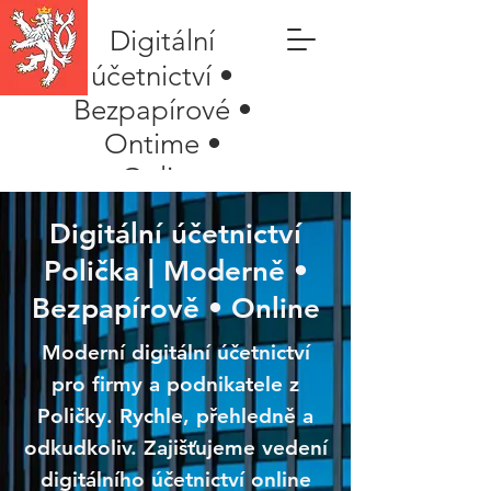
Digitální
účetnictví •
Bezpapírové •
Ontime •
Online
Digitální účetnictví
Polička | Moderně •
Bezpapírově • Online
Moderní digitální účetnictví
pro firmy a podnikatele z
Poličky. Rychle, přehledně a
odkudkoliv. Zajišťujeme vedení
digitálního účetnictví online