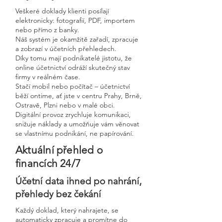
Veškeré doklady klienti posílají
elektronicky: fotografií, PDF, importem
nebo přímo z banky.
Náš systém je okamžitě zařadí, zpracuje
a zobrazí v účetních přehledech.
Díky tomu mají podnikatelé jistotu, že
online účetnictví odráží skutečný stav
firmy v reálném čase.
Stačí mobil nebo počítač – účetnictví
běží ontime, ať jste v centru Prahy, Brně,
Ostravě, Plzni nebo v malé obci.
Digitální provoz zrychluje komunikaci,
snižuje náklady a umožňuje vám věnovat
se vlastnímu podnikání, ne papírování.
Aktuální přehled o
financích 24/7
Účetní data ihned po nahrání,
přehledy bez čekání
Každý doklad, který nahrajete, se
automaticky zpracuje a promítne do