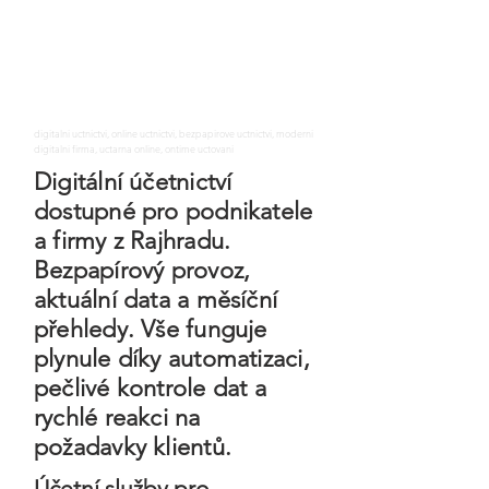
digitalni uctnictvi, online uctnictvi, bezpapirove uctnictvi, moderni
digitalni firma, uctarna online, ontime uctovani
Digitální účetnictví
dostupné pro podnikatele
a firmy z Rajhradu.
Bezpapírový provoz,
aktuální data a měsíční
přehledy. Vše funguje
plynule díky automatizaci,
pečlivé kontrole dat a
rychlé reakci na
požadavky klientů.
Účetní služby pro