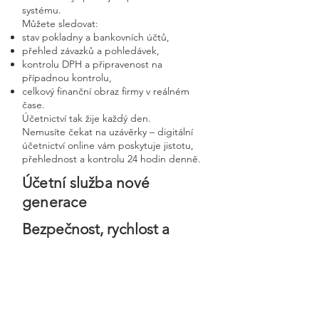
systému.
Můžete sledovat:
stav pokladny a bankovních účtů,
přehled závazků a pohledávek,
kontrolu DPH a připravenost na
případnou kontrolu,
celkový finanční obraz firmy v reálném
čase.
Účetnictví tak žije každý den.
Nemusíte čekat na uzávěrky – digitální
účetnictví online vám poskytuje jistotu,
přehlednost a kontrolu 24 hodin denně.
Účetní služba nové
generace
Bezpečnost, rychlost a
osobní přístup v moderní
digitální firmě
Digitální účetnictví stavíme na
bezpečnosti, precizním zpracování a