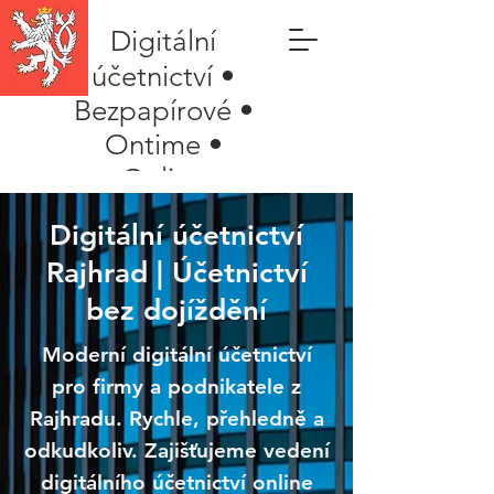
Digitální
účetnictví •
Bezpapírové •
Ontime •
Online
Digitální účetnictví
Rajhrad | Účetnictví
bez dojíždění
Moderní digitální účetnictví
pro firmy a podnikatele z
Rajhradu. Rychle, přehledně a
odkudkoliv. Zajišťujeme vedení
digitálního účetnictví online