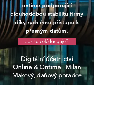
ontime podporující
dlouhodobou stabilitu firmy
díky rychlému přístupu k
přesným datům.
Jak to celé funguje?
Digitální účetnictví
Online & Ontime
| Milan
Makový, daňový poradce
Rajhrad