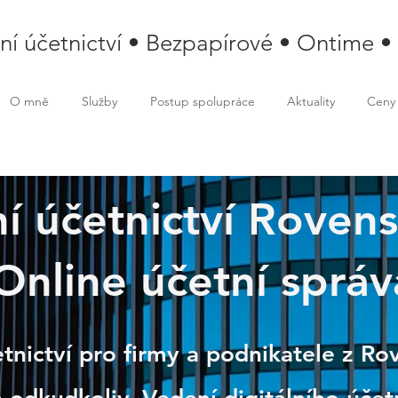
lní účetnictví • Bezpapírové • Ontime •
O mně
Služby
Postup spolupráce
Aktuality
Ceny
ní účetnictví Rove
Online účetní správ
nsko pod Troskami
etnictví pro firmy a podnikatele z R