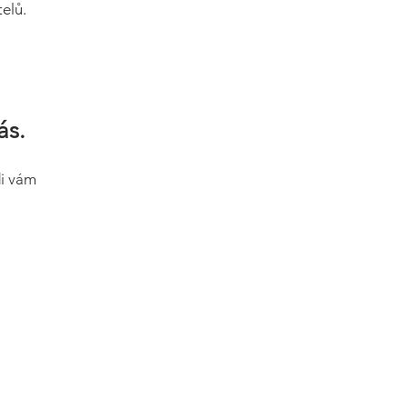
elů.
ás.
di vám