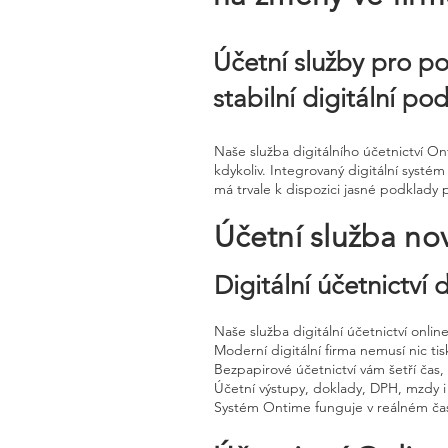
Účetní služby pro p
stabilní digitální p
Naše služba digitálního účetnictví 
kdykoliv. Integrovaný digitální systé
má trvale k dispozici jasné podklady p
Účetní služba no
Digitální účetnictví
Naše služba digitální účetnictví onli
Moderní digitální firma nemusí nic tisk
Bezpapirové účetnictví vám šetří čas
Účetní výstupy, doklady, DPH, mzdy i
Systém Ontime funguje v reálném čas