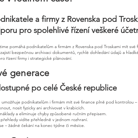
odnikatele a firmy z Rovenska pod Tros
odporu pro spolehlivé řízení veškeré úče
Ontime pomáhá podnikatelům a firmám z Rovenska pod Troskami mít své f
m zajistí bezpečnou archivaci dokumentů, rychlé dohledání údajů a hladk
ro řízení firmy i strategické plánování.
vé generace
 dostupné po celé České republice
ne umožňuje podnikatelům i firmám mít své finance plně pod kontrolou – 
nout, nosit fyzicky ani archivovat v krabicích.
, náklady a eliminuje chyby způsobené ručním přepisem.
 přehledy vidíte přehledně v jednom rozhraní.
e – žádné čekání na konec týdne či měsíce.