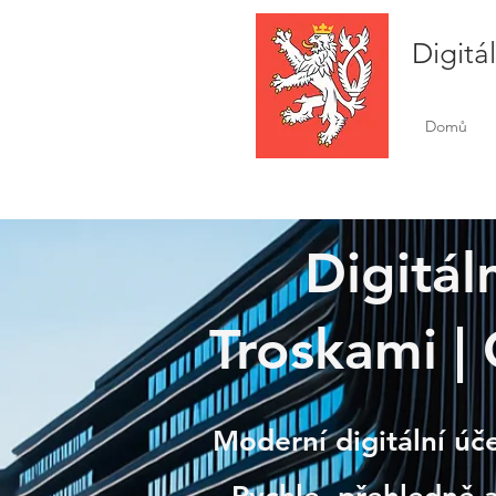
Digitá
Domů
Digitál
Troskami | 
Rove
Moderní digitální úč