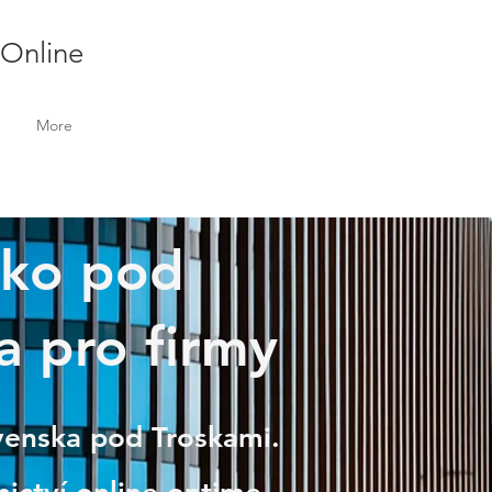
 Online
More
nsko pod
a pro firmy
ovenska pod Troskami.