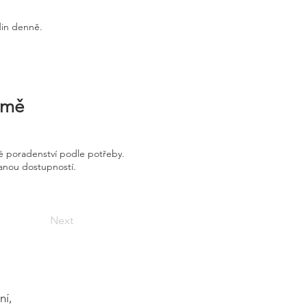
din denně.
irmě
é poradenství podle potřeby.
vanou dostupností.
Next
ní,