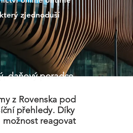
nictví online ontime
který zjednoduší
ý, daňový poradce
irmy z Rovenska pod
íční přehledy. Díky
 a možnost reagovat