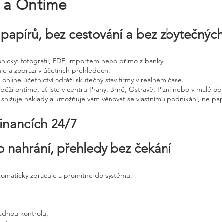
e a Ontime
papírů, bez cestování a bez zbytečnýc
tronicky: fotografií, PDF, importem nebo přímo z banky.
uje a zobrazí v účetních přehledech.
 online účetnictví odráží skutečný stav firmy v reálném čase.
běží ontime, ať jste v centru Prahy, Brně, Ostravě, Plzni nebo v malé ob
, snižuje náklady a umožňuje vám věnovat se vlastnímu podnikání, ne pap
financích 24/7
o nahrání, přehledy bez čekání
utomaticky zpracuje a promítne do systému.
adnou kontrolu,