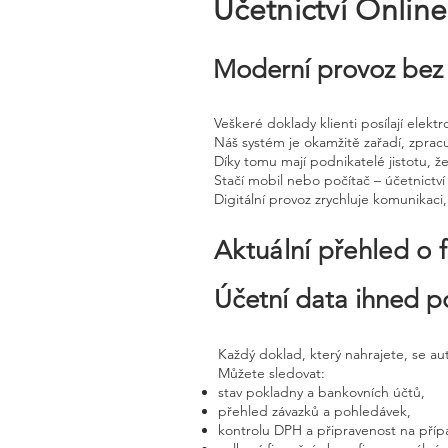
Účetnictví Onlin
Moderní provoz bez 
Veškeré doklady klienti posílají elek
Náš systém je okamžitě zařadí, zprac
Díky tomu mají podnikatelé jistotu, že
Stačí mobil nebo počítač – účetnictví 
Digitální provoz zrychluje komunikaci
Aktuální přehled o 
Účetní data ihned p
Každý doklad, který nahrajete, se a
Můžete sledovat:
stav pokladny a bankovních účtů,
přehled závazků a pohledávek,
kontrolu DPH a připravenost na příp