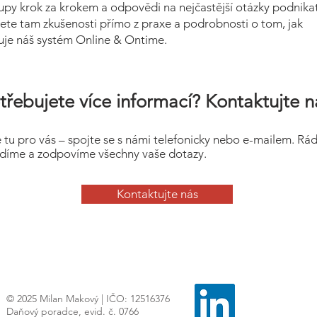
upy krok za krokem a odpovědi na nejčastější otázky podnikat
ete tam zkušenosti přímo z praxe a podrobnosti o tom, jak
uje náš systém Online & Ontime.
třebujete více informací? Kontaktujte n
 tu pro vás – spojte se s námi telefonicky nebo e-mailem. Rá
díme a zodpovíme všechny vaše dotazy.
Kontaktujte nás
© 2025 Milan Makový | IČO: 12516376
Daňový poradce, evid. č. 0766