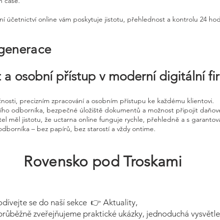
m čase.
ní účetnictví online vám poskytuje jistotu, přehlednost a kontrolu 24 ho
 generace
 a osobní přístup v moderní digitální f
čnosti, precizním zpracování a osobním přístupu ke každému klientovi.
ního odborníka, bezpečné úložiště dokumentů a možnost připojit daňov
el měl jistotu, že uctarna online funguje rychle, přehledně a s garanto
odborníka – bez papírů, bez starostí a vždy ontime.
Rovensko pod Troskami
odívejte se do naší sekce 👉 Aktuality,
průběžně zveřejňujeme praktické ukázky, jednoduchá vysvětle