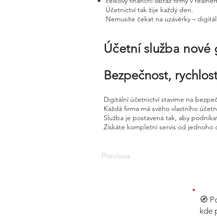
celkový finanční obraz firmy v reálné
Účetnictví tak žije každý den.
Nemusíte čekat na uzávěrky – digitál
Účetní služba nové
Bezpečnost, rychlost
Digitální účetnictví stavíme na bezpe
Každá firma má svého vlastního účet
Služba je postavená tak, aby podnikat
Získáte kompletní servis od jednoho 
Previous
🧭 P
kde 